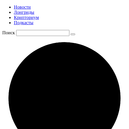
Новости
Лонгриды
Крипториум
Подкасты
Поиск