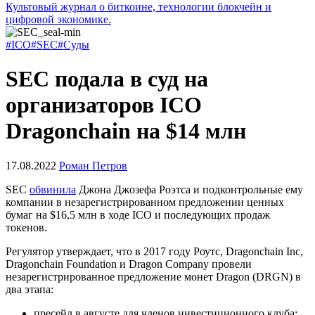
Культовый журнал о биткоине, технологии блокчейн и
цифровой экономике.
#ICO
#SEC
#Суды
SEC подала в суд на
организаторов ICO
Dragonchain на $14 млн
17.08.2022
Роман Петров
SEC
обвинила
Джона Джозефа Роэтса и подконтрольные ему
компании в незарегистрированном предложении ценных
бумаг на $16,5 млн в ходе
ICO
и последующих продаж
токенов.
Регулятор утверждает, что в 2017 году Роутс, Dragonchain Inc,
Dragonchain Foundation и Dragon Company провели
незарегистрированное предложение монет Dragon (DRGN) в
два этапа:
пресейл в августе для членов инвестиционного клуба;