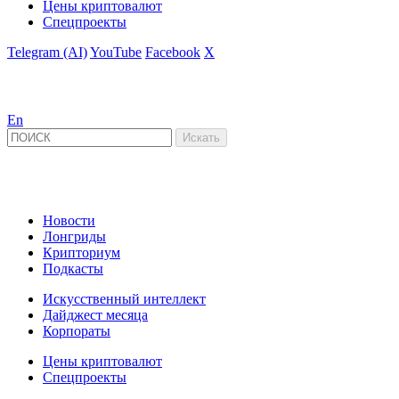
Цены криптовалют
Спецпроекты
Telegram (AI)
YouTube
Facebook
X
En
Новости
Лонгриды
Крипториум
Подкасты
Искусственный интеллект
Дайджест месяца
Корпораты
Цены криптовалют
Спецпроекты