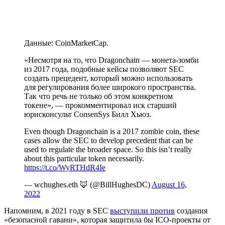
Данные: CoinMarketCap.
«Несмотря на то, что Dragonchain — монета-зомби
из 2017 года, подобные кейсы позволяют SEC
создать прецедент, который можно использовать
для регулирования более широкого пространства.
Так что речь не только об этом конкретном
токене», — прокомментировал иск старший
юрисконсульт ConsenSys Билл Хьюз.
Even though Dragonchain is a 2017 zombie coin, these
cases allow the SEC to develop precedent that can be
used to regulate the broader space. So this isn’t really
about this particular token necessarily.
https://t.co/WyRTHdR4Ie
— wchughes.eth 🦊 (@BillHughesDC)
August 16,
2022
Напомним, в 2021 году в SEC
выступили против
создания
«безопасной гавани», которая защитила бы ICO-проекты от