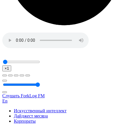
×1
Слушать ForkLog FM
En
Искусственный интеллект
Дайджест месяца
Корпораты