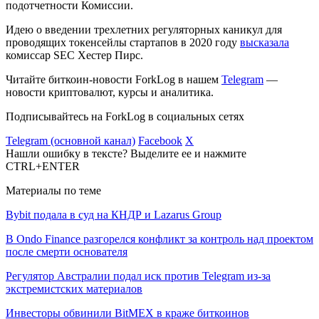
подотчетности Комиссии.
Идею о введении трехлетних регуляторных каникул для
проводящих токенсейлы стартапов в 2020 году
высказала
комиссар SEC Хестер Пирс.
Читайте биткоин-новости ForkLog в нашем
Telegram
—
новости криптовалют, курсы и аналитика.
Подписывайтесь на ForkLog в социальных сетях
Telegram (основной канал)
Facebook
X
Нашли ошибку в тексте? Выделите ее и нажмите
CTRL+ENTER
Материалы по теме
Bybit подала в суд на КНДР и Lazarus Group
В Ondo Finance разгорелся конфликт за контроль над проектом
после смерти основателя
Регулятор Австралии подал иск против Telegram из-за
экстремистских материалов
Инвесторы обвинили BitMEX в краже биткоинов