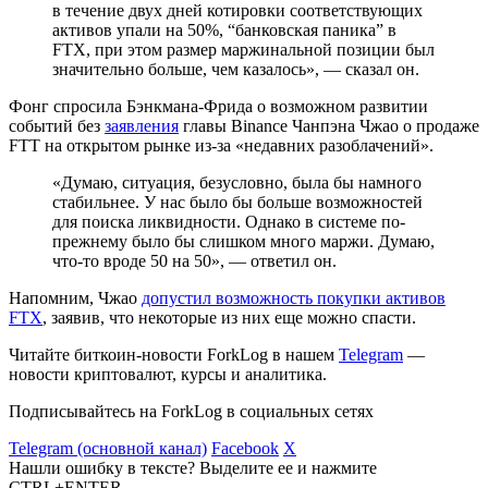
в течение двух дней котировки соответствующих
активов упали на 50%, “банковская паника” в
FTX, при этом размер маржинальной позиции был
значительно больше, чем казалось», — сказал он.
Фонг спросила Бэнкмана-Фрида о возможном развитии
событий без
заявления
главы Binance Чанпэна Чжао о продаже
FTT на открытом рынке из-за «недавних разоблачений».
«Думаю, ситуация, безусловно, была бы намного
стабильнее. У нас было бы больше возможностей
для поиска ликвидности. Однако в системе по-
прежнему было бы слишком много маржи. Думаю,
что-то вроде 50 на 50», — ответил он.
Напомним, Чжао
допустил возможность покупки активов
FTX
, заявив, что некоторые из них еще можно спасти.
Читайте биткоин-новости ForkLog в нашем
Telegram
—
новости криптовалют, курсы и аналитика.
Подписывайтесь на ForkLog в социальных сетях
Telegram (основной канал)
Facebook
X
Нашли ошибку в тексте? Выделите ее и нажмите
CTRL+ENTER