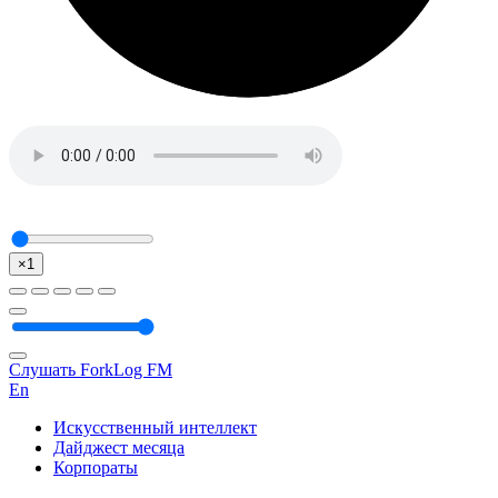
×1
Слушать ForkLog FM
En
Искусственный интеллект
Дайджест месяца
Корпораты