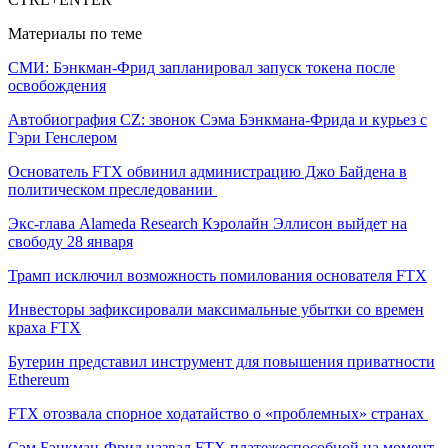
Материалы по теме
СМИ: Бэнкман-Фрид запланировал запуск токена после
освобождения
Автобиография CZ: звонок Сэма Бэнкмана-Фрида и курьез с
Гэри Генслером
Основатель FTX обвинил администрацию Джо Байдена в
политическом преследовании
Экс-глава Alameda Research Кэролайн Эллисон выйдет на
свободу 28 января
Трамп исключил возможность помилования основателя FTX
Инвесторы зафиксировали максимальные убытки со времен
краха FTX
Бутерин представил инструмент для повышения приватности
Ethereum
FTX отозвала спорное ходатайство о «проблемных» странах
Сэм Бэнкман-Фрид назвал FTX платежеспособной на момент