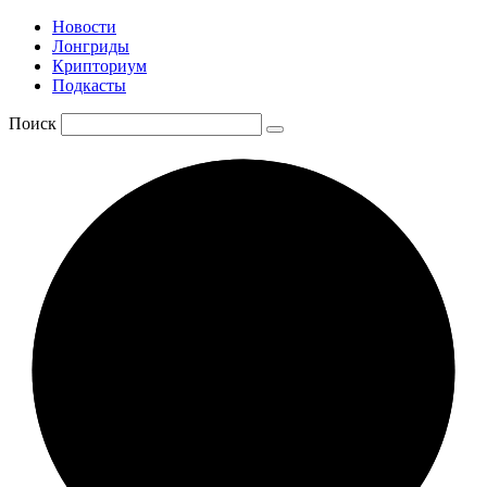
Новости
Лонгриды
Крипториум
Подкасты
Поиск