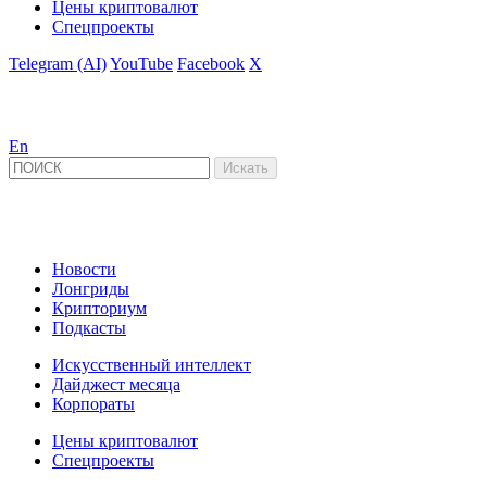
Цены криптовалют
Спецпроекты
Telegram (AI)
YouTube
Facebook
X
En
Новости
Лонгриды
Крипториум
Подкасты
Искусственный интеллект
Дайджест месяца
Корпораты
Цены криптовалют
Спецпроекты