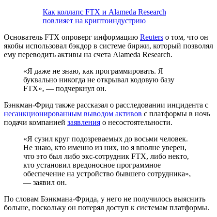
Как коллапс FTX и Alameda Research
повлияет на криптоиндустрию
Основатель FTX опроверг информацию
Reuters
о том, что он
якобы использовал бэкдор в системе биржи, который позволял
ему переводить активы на счета Alameda Research.
«Я даже не знаю, как программировать. Я
буквально никогда не открывал кодовую базу
FTX», — подчеркнул он.
Бэнкман-Фрид также рассказал о расследовании инцидента с
несанкционированным выводом активов
с платформы в ночь
подачи компанией
заявления
о несостоятельности.
«Я сузил круг подозреваемых до восьми человек.
Не знаю, кто именно из них, но я вполне уверен,
что это был либо экс-сотрудник FTX, либо некто,
кто установил вредоносное программное
обеспечение на устройство бывшего сотрудника»,
— заявил он.
По словам Бэнкмана-Фрида, у него не получилось выяснить
больше, поскольку он потерял доступ к системам платформы.