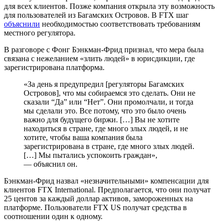
для всех клиентов. Позже компания открыла эту возможность
для пользователей из Багамских Островов. В FTX шаг
объяснили
необходимостью соответствовать требованиям
местного регулятора.
В разговоре с Фонг Бэнкман-Фрид признал, что мера была
связана с нежеланием «злить людей» в юрисдикции, где
зарегистрирована платформа.
«За день я предупредил [регуляторы Багамских
Островов], что мы собираемся это сделать. Они не
сказали “Да” или “Нет”. Они промолчали, и тогда
мы сделали это. Все потому, что это было очень
важно для будущего биржи. […] Вы не хотите
находиться в стране, где много злых людей, и не
хотите, чтобы ваша компания была
зарегистрирована в стране, где много злых людей.
[…] Мы пытались успокоить граждан»,
— объяснил он.
Бэнкман-Фрид назвал «незначительными» компенсации для
клиентов FTX International. Предполагается, что они получат
25 центов за каждый доллар активов, замороженных на
платформе. Пользователи FTX US получат средства в
соотношении один к одному.