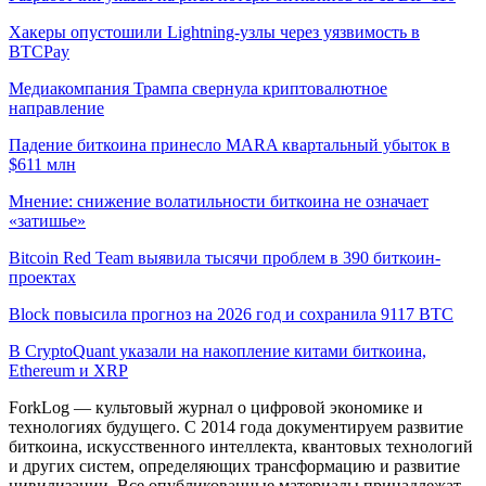
Хакеры опустошили Lightning-узлы через уязвимость в
BTCPay
Медиакомпания Трампа свернула криптовалютное
направление
Падение биткоина принесло MARA квартальный убыток в
$611 млн
Мнение: снижение волатильности биткоина не означает
«затишье»
Bitcoin Red Team выявила тысячи проблем в 390 биткоин-
проектах
Block повысила прогноз на 2026 год и сохранила 9117 BTC
В CryptoQuant указали на накопление китами биткоина,
Ethereum и XRP
ForkLog — культовый журнал о цифровой экономике и
технологиях будущего. С 2014 года документируем развитие
биткоина, искусственного интеллекта, квантовых технологий
и других систем, определяющих трансформацию и развитие
цивилизации.
Все опубликованные материалы принадлежат