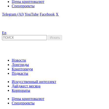
Цены криптовалют
Спецпроекты
Telegram (AI)
YouTube
Facebook
X
En
Новости
Лонгриды
Крипториум
Подкасты
Искусственный интеллект
Дайджест месяца
Корпораты
Цены криптовалют
Спецпроекты