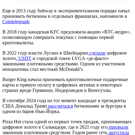
Еще в 2013 году Subway в экспериментальном порядке начал
принимать биткоины в отдельных франшизах, напомнили в
Cointelegraph
.
В 2018 году канадская KFC предложила акцию «BTC-ведро»,
позволяющую совершать покупки с помощью первой
криптовалюты.
В 2022 году власти Лугано в Швейцарии
сделали
цифровое
золото,
USDT
и городской токен LVGA «де-факто»
законными платежными средствами. Одним из участников
инициативы стал местный McDonald’s.
Burger King начала принимать криптовалютные подарочные
карты и прямую оплату в цифровых активах в некоторых
странах вроде Германии, Нидерландов и Венесуэлы.
В сентябре 2024 года на тот момент кандидат в президенты
США Дональд Трамп
рассчитался
биткоинами за бургеры в
одном из баров Нью-Йорка.
Pizza Hut стала одной из первых точек продаж, принимающих
цифровое золото в Сальвадоре, где в 2021 году его
признали
законным платежным средством. Годом ранее сеть
запустила