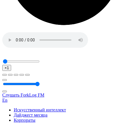
×1
Слушать ForkLog FM
En
Искусственный интеллект
Дайджест месяца
Корпораты