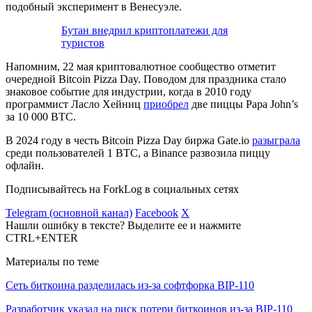
подобный эксперимент в Венесуэле.
Бутан внедрил криптоплатежи для
туристов
Напомним, 22 мая криптовалютное сообщество отметит
очередной Bitcoin Pizza Day. Поводом для праздника стало
знаковое событие для индустрии, когда в 2010 году
программист Ласло Хейниц
приобрел
две пиццы Papa John’s
за 10 000 BTC.
В 2024 году в честь Bitcoin Pizza Day биржа Gate.io
разыграла
среди пользователей 1 BTC, а Binance развозила пиццу
офлайн.
Подписывайтесь на ForkLog в социальных сетях
Telegram (основной канал)
Facebook
X
Нашли ошибку в тексте? Выделите ее и нажмите
CTRL+ENTER
Материалы по теме
Сеть биткоина разделилась из-за софтфорка BIP-110
Разработчик указал на риск потери биткоинов из-за BIP-110