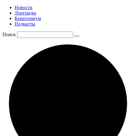
Новости
Лонгриды
Крипториум
Подкасты
Поиск