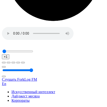
×1
Слушать ForkLog FM
En
Искусственный интеллект
Дайджест месяца
Корпораты