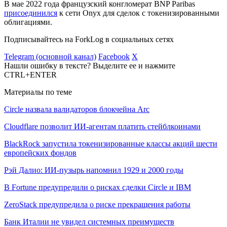
В мае 2022 года французский конгломерат BNP Paribas
присоединился
к сети Onyx для сделок с токенизированными
облигациями.
Подписывайтесь на ForkLog в социальных сетях
Telegram (основной канал)
Facebook
X
Нашли ошибку в тексте? Выделите ее и нажмите
CTRL+ENTER
Материалы по теме
Circle назвала валидаторов блокчейна Arc
Cloudflare позволит ИИ-агентам платить стейблкоинами
BlackRock запустила токенизированные классы акций шести
европейских фондов
Рэй Далио: ИИ-пузырь напомнил 1929 и 2000 годы
В Fortune предупредили о рисках сделки Circle и IBM
ZeroStack предупредила о риске прекращения работы
Банк Италии не увидел системных преимуществ