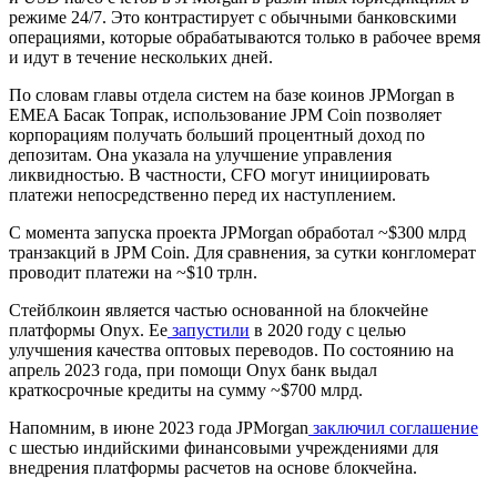
режиме 24/7. Это контрастирует с обычными банковскими
операциями, которые обрабатываются только в рабочее время
и идут в течение нескольких дней.
По словам главы отдела систем на базе коинов JPMorgan в
EMEA
Басак Топрак, использование JPM Coin позволяет
корпорациям получать больший процентный доход по
депозитам. Она указала на улучшение управления
ликвидностью. В частности,
CFO
могут инициировать
платежи непосредственно перед их наступлением.
С момента запуска проекта JPMorgan обработал ~$300 млрд
транзакций в JPM Coin. Для сравнения, за сутки конгломерат
проводит платежи на ~$10 трлн.
Стейблкоин является частью основанной на блокчейне
платформы Onyx. Ее
запустили
в 2020 году с целью
улучшения качества оптовых переводов. По состоянию на
апрель 2023 года, при помощи Onyx банк выдал
краткосрочные кредиты на сумму ~$700 млрд.
Напомним, в июне 2023 года JPMorgan
заключил соглашение
с шестью индийскими финансовыми учреждениями для
внедрения платформы расчетов на основе блокчейна.