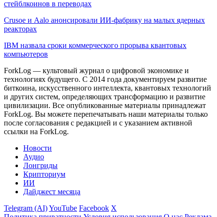
стейблкоинов в переводах
Crusoe и Aalo анонсировали ИИ-фабрику на малых ядерных
реакторах
IBM назвала сроки коммерческого прорыва квантовых
компьютеров
ForkLog — культовый журнал о цифровой экономике и
технологиях будущего. С 2014 года документируем развитие
биткоина, искусственного интеллекта, квантовых технологий
и других систем, определяющих трансформацию и развитие
цивилизации.
Все опубликованные материалы принадлежат
ForkLog. Вы можете перепечатывать наши материалы только
после согласования с редакцией и с указанием активной
ссылки на ForkLog.
Новости
Аудио
Лонгриды
Крипториум
ИИ
Дайджест месяца
Telegram (AI)
YouTube
Facebook
X
Политика приватности
Условия использования
О нас
Реклама