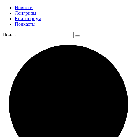
Новости
Лонгриды
Крипториум
Подкасты
Поиск