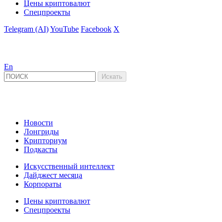
Цены криптовалют
Спецпроекты
Telegram (AI)
YouTube
Facebook
X
En
Новости
Лонгриды
Крипториум
Подкасты
Искусственный интеллект
Дайджест месяца
Корпораты
Цены криптовалют
Спецпроекты