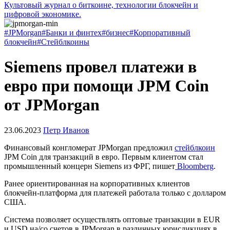
Культовый журнал о биткоине, технологии блокчейн и
цифровой экономике.
#JPMorgan
#Банки и финтех
#бизнес
#Корпоративный
блокчейн
#Стейблкоины
Siemens провел платежи в
евро при помощи JPM Coin
от JPMorgan
23.06.2023
Петр Иванов
Финансовый конгломерат JPMorgan предложил
стейблкоин
JPM Coin для транзакций в евро. Первым клиентом стал
промышленный концерн Siemens из ФРГ, пишет
Bloomberg
.
Ранее ориентированная на корпоративных клиентов
блокчейн-платформа для платежей работала только с долларом
США.
Система позволяет осуществлять оптовые транзакции в EUR
и USD на/со счетов в JPMorgan в различных юрисдикциях в