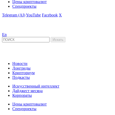
Цены криптовалют
Спецпроекты
Telegram (AI)
YouTube
Facebook
X
En
Новости
Лонгриды
Крипториум
Подкасты
Искусственный интеллект
Дайджест месяца
Корпораты
Цены криптовалют
Спецпроекты