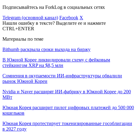
Подписывайтесь на ForkLog в социальных сетях
Telegram (основной канал)
Facebook
X
Нашли ошибку в тексте? Выделите ее и нажмите
CTRL+ENTER
Материалы по теме
Bithumb раскрыла сроки выхода на биржу
В Южной Корее ликвидировали схему с фейковым
стейкингом XRP на $8,5 млн
Сомнения в окупаемости ИИ-инфраструктуры обвалили
рынок Южной Кореи
Nvidia и Naver расширят ИИ-фабрику в Южной Корее до 200
МВт
Южная Корея расширит пилот цифровых платежей до 500 000
кошельков
Южная Корея протестирует токенизированные гособлигации
в 2027 году