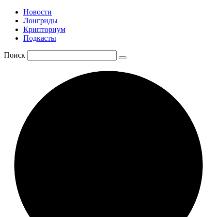
Новости
Лонгриды
Крипториум
Подкасты
Поиск