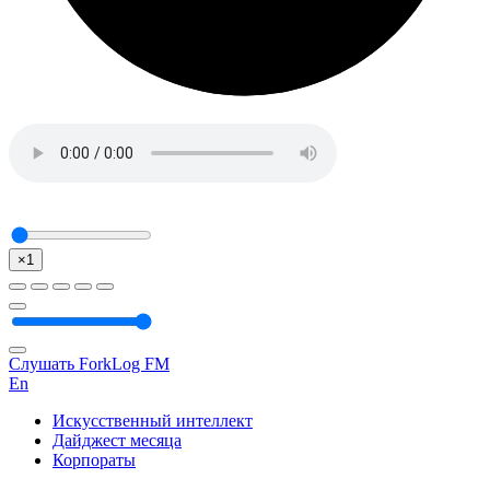
×1
Слушать ForkLog FM
En
Искусственный интеллект
Дайджест месяца
Корпораты