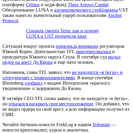
платформу
Celsius
и хедж-фонд
Three Arrows Capital
.
Обесценивание LUNA и
алгоритмического стейблкоина
UST
также нанесло значительный ущерб пользователям
Anchor
Protocol
.
Спираль смерти Terra: как и почему
LUNA и UST потерпели крах
Ситуация вокруг проекта
привлекла внимание
регуляторов
Южной Кореи. Деятельностью TFL
заинтересовалась
и
прокуратура Южного округа Сеула. В сентябре суд
выдал
ордер на арест До Квона
и еще пяти человек.
Напомним, глава TFL заявил, что
не находится «в бегах» и
сотрудничает с правоохранителями
. В конце сентября
Bloomberg
сообщил
о выдаче Интерполом «красного
уведомления» о задержании До Квона.
В октябре CEO TFL снова заявил, что не находится «в бегах»,
но
отказался раскрыть свое местоположение
. Он добавил, что
не видел ордера на свой арест, а всю информацию получил из
СМИ.
Читайте биткоин-новости ForkLog в нашем
Telegram
—
новости криптовалют, курсы и аналитика.