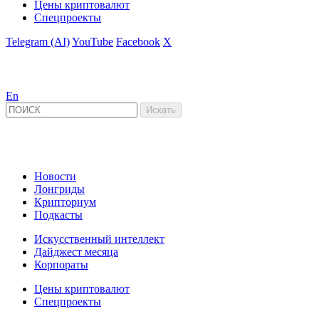
Цены криптовалют
Спецпроекты
Telegram (AI)
YouTube
Facebook
X
En
Новости
Лонгриды
Крипториум
Подкасты
Искусственный интеллект
Дайджест месяца
Корпораты
Цены криптовалют
Спецпроекты