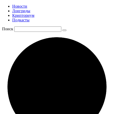
Новости
Лонгриды
Крипториум
Подкасты
Поиск