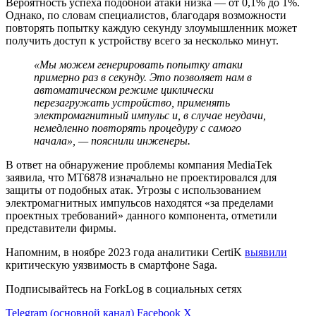
Вероятность успеха подобной атаки низка — от 0,1% до 1%.
Однако, по словам специалистов, благодаря возможности
повторять попытку каждую секунду злоумышленник может
получить доступ к устройству всего за несколько минут.
«Мы можем генерировать попытку атаки
примерно раз в секунду. Это позволяет нам в
автоматическом режиме циклически
перезагружать устройство, применять
электромагнитный импульс и, в случае неудачи,
немедленно повторять процедуру с самого
начала», — пояснили инженеры.
В ответ на обнаружение проблемы компания MediaTek
заявила, что MT6878 изначально не проектировался для
защиты от подобных атак. Угрозы с использованием
электромагнитных импульсов находятся «за пределами
проектных требований» данного компонента, отметили
представители фирмы.
Напомним, в ноябре 2023 года аналитики CertiK
выявили
критическую уязвимость в смартфоне Saga.
Подписывайтесь на ForkLog в социальных сетях
Telegram (основной канал)
Facebook
X