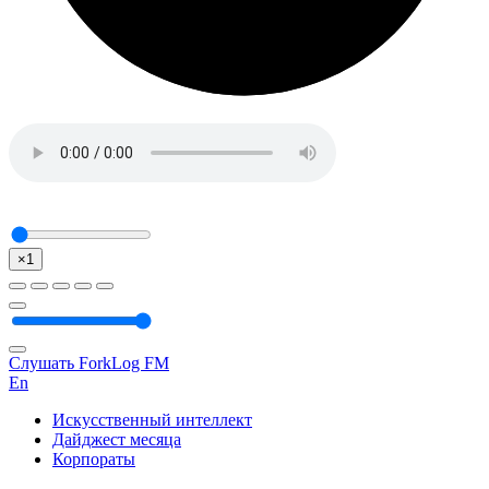
×1
Слушать ForkLog FM
En
Искусственный интеллект
Дайджест месяца
Корпораты