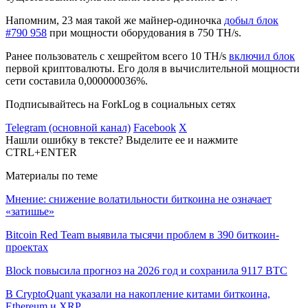
Напомним, 23 мая такой же майнер-одиночка
добыл блок
#790 958
при мощности оборудования в 750 TH/s.
Ранее пользователь с хешрейтом всего 10 TH/s
включил блок
первой криптовалюты. Его доля в вычислительной мощности
сети составила 0,000000036%.
Подписывайтесь на ForkLog в социальных сетях
Telegram (основной канал)
Facebook
X
Нашли ошибку в тексте? Выделите ее и нажмите
CTRL+ENTER
Материалы по теме
Мнение: снижение волатильности биткоина не означает
«затишье»
Bitcoin Red Team выявила тысячи проблем в 390 биткоин-
проектах
Block повысила прогноз на 2026 год и сохранила 9117 BTC
В CryptoQuant указали на накопление китами биткоина,
Ethereum и XRP