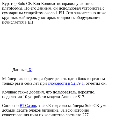
Куратор Solo CK Кон Коливас поздравил участника
платформы. По его данным, он использовал устройства с
суммарным хешрейтом около 1
PH
. Это значительно ниже
крупных майнеров, у которых мощность оборудования
исчисляется в
EH
.
Данные:
X
.
Майнер такого размера будет решать один блок в среднем
только раз в семь лет при
сложности в 52,39 Т
, отметил он.
Коливас также добавил, что пользователь, вероятно,
подключил 10 устройств модели Antminer S17.
Согласно
BTC.com
, за 2023 год соло-майнеры Solo CK уже
добыли десять блоков биткоина. За всю историю
существования пула их количество достигло 277.