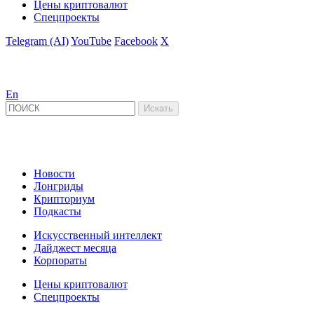
Цены криптовалют
Спецпроекты
Telegram (AI)
YouTube
Facebook
X
En
Новости
Лонгриды
Крипториум
Подкасты
Искусственный интеллект
Дайджест месяца
Корпораты
Цены криптовалют
Спецпроекты