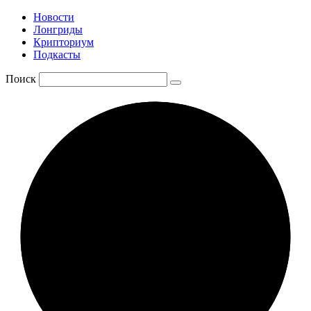
Новости
Лонгриды
Крипториум
Подкасты
Поиск