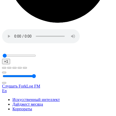
×1
Слушать ForkLog FM
En
Искусственный интеллект
Дайджест месяца
Корпораты