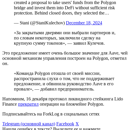
created a proposal to take users' funds from the Polygon
bridge and invest them into DeFi without sufficient risk
protection. Behind closed doors, they selected the…
— Stani (@StaniKulechov)
December 18, 2024
«За закрытыми дверями они выбрали партнеров и,
по словам некоторых, заключили сделку на
крупную сумму токенов», — заявил Кулечов.
Это предложение имеет очень большое значение для Aave, чей
основной механизм управления построен на Polygon, отметил
он.
«Команда Polygon отошла от своей миссии,
распространила слухи о том, что не поддерживает
предложение, и обвинила руководство Aave в его
провале», — добавил предприниматель.
Напомним, 16 декабря протокол ликвидного стейкинга Lido
Finance
прекратил
операции на блокчейнe Polygon.
Подписывайтесь на ForkLog в социальных сетях
Telegram (основной канал)
Facebook
X
Нашли ошибку в тексте? Выделите ее и нажмите