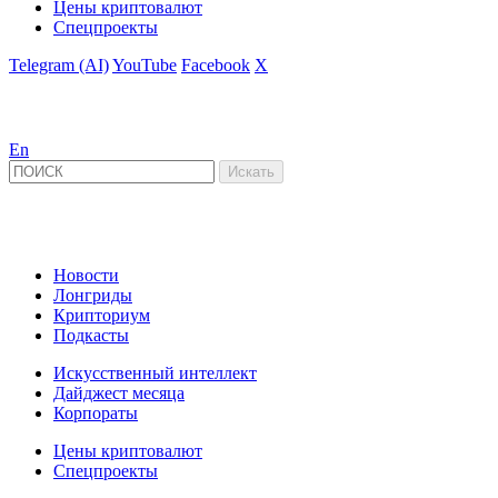
Цены криптовалют
Спецпроекты
Telegram (AI)
YouTube
Facebook
X
En
Новости
Лонгриды
Крипториум
Подкасты
Искусственный интеллект
Дайджест месяца
Корпораты
Цены криптовалют
Спецпроекты