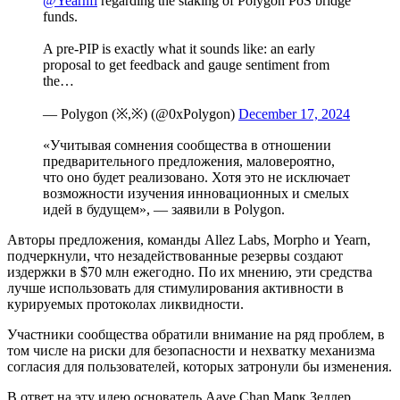
@Yearnfi
regarding the staking of Polygon PoS bridge
funds.
A pre-PIP is exactly what it sounds like: an early
proposal to get feedback and gauge sentiment from
the…
— Polygon (※,※) (@0xPolygon)
December 17, 2024
«Учитывая сомнения сообщества в отношении
предварительного предложения, маловероятно,
что оно будет реализовано. Хотя это не исключает
возможности изучения инновационных и смелых
идей в будущем», — заявили в Polygon.
Авторы предложения, команды Allez Labs, Morpho и Yearn,
подчеркнули, что незадействованные резервы создают
издержки в $70 млн ежегодно. По их мнению, эти средства
лучше использовать для стимулирования активности в
курируемых протоколах ликвидности.
Участники сообщества обратили внимание на ряд проблем, в
том числе на риски для безопасности и нехватку механизма
согласия для пользователей, которых затронули бы изменения.
В ответ на эту идею основатель Aave Chan Марк Зеллер