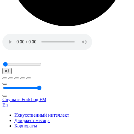
×1
Слушать ForkLog FM
En
Искусственный интеллект
Дайджест месяца
Корпораты