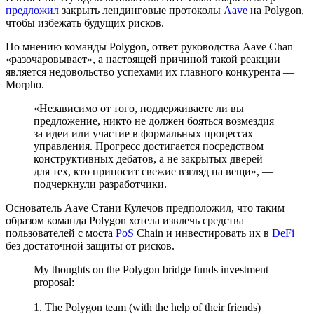
предложил
закрыть лендинговые протоколы
Aave
на Polygon,
чтобы избежать будущих рисков.
По мнению команды Polygon, ответ руководства Aave Chan
«разочаровывает», а настоящей причиной такой реакции
является недовольство успехами их главного конкурента —
Morpho.
«Независимо от того, поддерживаете ли вы
предложение, никто не должен бояться возмездия
за идеи или участие в формальных процессах
управления. Прогресс достигается посредством
конструктивных дебатов, а не закрытых дверей
для тех, кто приносит свежие взгляд на вещи», —
подчеркнули разработчики.
Основатель Aave Стани Кулечов предположил, что таким
образом команда Polygon хотела извлечь средства
пользователей с моста
PoS
Chain и инвестировать их в
DeFi
без достаточной защиты от рисков.
My thoughts on the Polygon bridge funds investment
proposal:
1. The Polygon team (with the help of their friends)