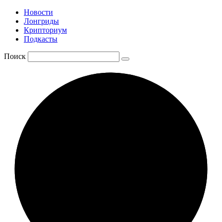
Новости
Лонгриды
Крипториум
Подкасты
Поиск