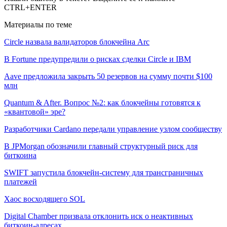
CTRL+ENTER
Материалы по теме
Circle назвала валидаторов блокчейна Arc
В Fortune предупредили о рисках сделки Circle и IBM
Aave предложила закрыть 50 резервов на сумму почти $100
млн
Quantum & After. Вопрос №2: как блокчейны готовятся к
«квантовой» эре?
Разработчики Cardano передали управление узлом сообществу
В JPMorgan обозначили главный структурный риск для
биткоина
SWIFT запустила блокчейн-систему для трансграничных
платежей
Хаос восходящего SOL
Digital Chamber призвала отклонить иск о неактивных
биткоин-адресах