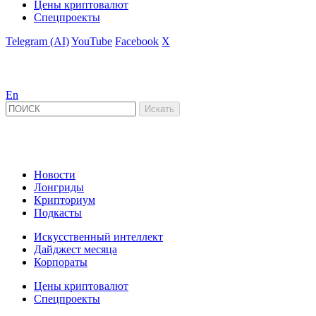
Цены криптовалют
Спецпроекты
Telegram (AI)
YouTube
Facebook
X
En
Новости
Лонгриды
Крипториум
Подкасты
Искусственный интеллект
Дайджест месяца
Корпораты
Цены криптовалют
Спецпроекты