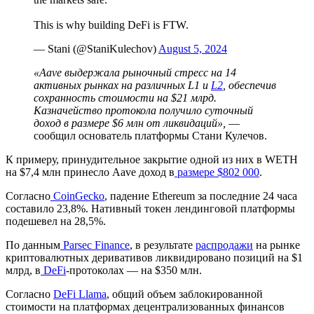
This is why building DeFi is FTW.
— Stani (@StaniKulechov)
August 5, 2024
«Aave выдержала рыночный стресс на 14
активных рынках на различных L1 и
L2
, обеспечив
сохранность стоимости на $21 млрд.
Казначейство протокола получило суточный
доход в размере $6 млн от ликвидаций»,
—
сообщил основатель платформы Стани Кулечов.
К примеру, принудительное закрытие одной из них в WETH
на $7,4 млн принесло Aave доход в
размере $802 000
.
Согласно
CoinGecko
, падение Ethereum за последние 24 часа
составило 23,8%. Нативный токен лендинговой платформы
подешевел на 28,5%.
По данным
Parsec Finance
, в результате
распродажи
на рынке
криптовалютных деривативов ликвидировано позиций на $1
млрд, в
DeFi
-протоколах — на $350 млн.
Согласно
DeFi Llama
, общий объем заблокированной
стоимости на платформах децентрализованных финансов