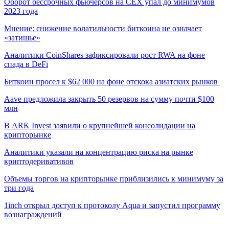
Оборот бессрочных фьючерсов на CEX упал до минимумов
2023 года
Мнение: снижение волатильности биткоина не означает
«затишье»
Аналитики CoinShares зафиксировали рост RWA на фоне
спада в DeFi
Биткоин просел к $62 000 на фоне отскока азиатских рынков
Aave предложила закрыть 50 резервов на сумму почти $100
млн
В ARK Invest заявили о крупнейшей консолидации на
крипторынке
Аналитики указали на концентрацию риска на рынке
криптодеривативов
Объемы торгов на крипторынке приблизились к минимуму за
три года
1inch открыл доступ к протоколу Aqua и запустил программу
вознаграждений