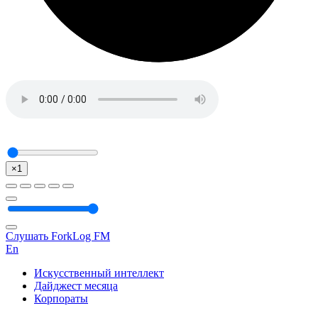
×1
Слушать ForkLog FM
En
Искусственный интеллект
Дайджест месяца
Корпораты