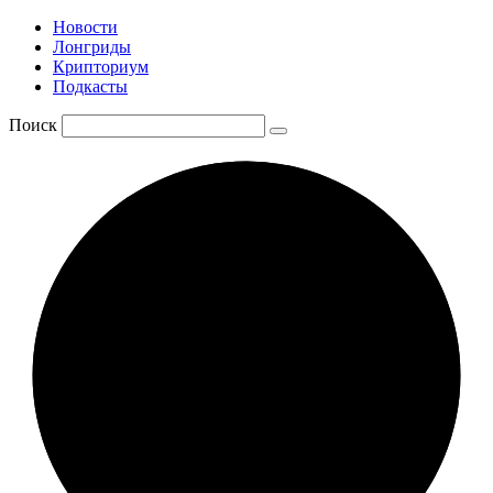
Новости
Лонгриды
Крипториум
Подкасты
Поиск