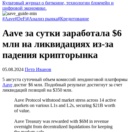
Культовый журнал о биткоине, технологии блокчейн и
цифровой экономике.
#Aave
#DeFi
#Анализ рынка
#Кредитование
Aave за сутки заработала $6
млн на ликвидациях из-за
падения крипторынка
05.08.2024
Петр Иванов
5 августа суточный объем комиссий лендинговой платформы
Aave
достиг $6 млн. Подобный результат достигнут за счет
ликвидаций позиций на $350 млн.
Aave Protocol withstood market stress across 14 active
markets on various L1s and L2s, securing $21B worth
of value.
Aave Treasury was rewarded with $6M in revenue
overnight from decentralized liquidations for keeping
the markets safe.