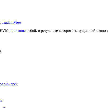
:
TradingView
.
 zkEVM
произошел
сбой, в результате которого запущенный около г
R
овой» эре?
на