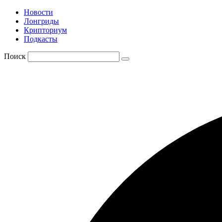
Новости
Лонгриды
Крипториум
Подкасты
Поиск