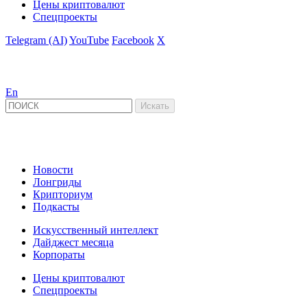
Цены криптовалют
Спецпроекты
Telegram (AI)
YouTube
Facebook
X
En
Новости
Лонгриды
Крипториум
Подкасты
Искусственный интеллект
Дайджест месяца
Корпораты
Цены криптовалют
Спецпроекты