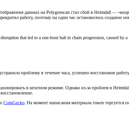
тображения данных на Polygonscan стал сбой в Heimdall — «коор
екратил работу, поэтому на один час остановилось создание но
ruption that led to a one-hour halt in chain progression, caused by a v
странила проблему в течение часа, успешно восстановив работу
кционировать в штатном режиме. Однако из-за проблем в Heimdal
 восстановление.
но
CoinGecko
. На момент написания материала токен торгуется по