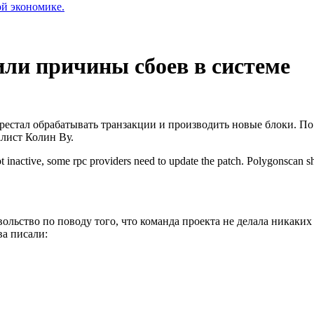
ой экономике.
или причины сбоев в системе
ерестал обрабатывать транзакции и производить новые блоки. П
лист Колин Ву.
ot inactive, some rpc providers need to update the patch. Polygonscan s
льство по поводу того, что команда проекта не делала никаких
ва писали: