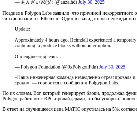
— あんざい家(父) (@anzaihd)
July 30, 2025
Позднее в Polygon Labs заявили, что причиной некорректного о
синхронизацию с Ethereum. Один из валидаторов неожиданно пр
Update:
Approximately 4 hours ago, Heimdall experienced a temporary dis
continuing to produce blocks without interruption.
Our engineering team…
— Polygon Foundation (@0xPolygonFdn)
July 30, 2025
«Наша инженерная команда немедленно отреагировала и у
сроки», — говорится в сообщении Polgygon Labs.
По их словам, Bor, который генерирует блоки, продолжал фун
Polygon работают с
RPC
-провайдерами, чтобы ускорить полное
В ответ на случившееся цена MATIC опустилась на 5%, соглас