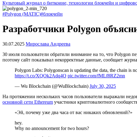
Культовый журнал о биткоине, технологии блокчейн и цифров
#Polygon (MATIC)
#блокчейн
Разработчики Polygon объясн
30.07.2025
Мирослава Андреева
30 июля пользователи обратили внимание на то, что Polygon п
поэтому сайт показывал некорректные данные, сообщает журна
Polygon Labs: Polygonscan is updating the data, the chain is n
https://t.co/XQOk2Adq4O
pic.twitter.com/fMLf8RZ2mn
— Wu Blockchain (@WuBlockchain)
July 30, 2025
На протяжении нескольких часов пользователи выражали недово
основной сети Ethereum
участники криптовалютного сообщест
«Эй, почему уже два часа от вас никаких обновлений?»
hey.
Why no announcement for two hours?