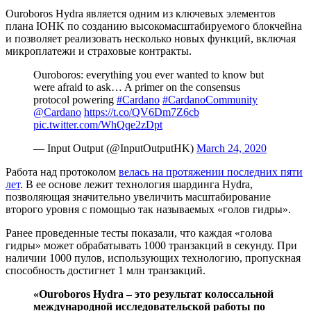
Ouroboros Hydra является одним из ключевых элементов
плана IOHK по созданию высокомасштабируемого блокчейна
и позволяет реализовать несколько новых функций, включая
микроплатежи и страховые контракты.
Ouroboros: everything you ever wanted to know but
were afraid to ask… A primer on the consensus
protocol powering
#Cardano
#CardanoCommunity
@Cardano
https://t.co/QV6Dm7Z6cb
pic.twitter.com/WhQqe2zDpt
— Input Output (@InputOutputHK)
March 24, 2020
Работа над протоколом
велась на протяжении последних пяти
лет
. В ее основе лежит технология шардинга Hydra,
позволяющая значительно увеличить масштабирование
второго уровня с помощью так называемых «голов гидры».
Ранее проведенные тесты показали, что каждая «голова
гидры» может обрабатывать 1000 транзакций в секунду. При
наличии 1000 пулов, использующих технологию, пропускная
способность достигнет 1 млн транзакций.
«Ouroboros Hydra – это результат колоссальной
международной исследовательской работы по