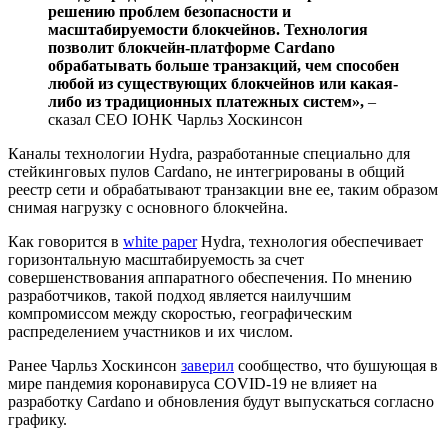
решению проблем безопасности и
масштабируемости блокчейнов. Технология
позволит блокчейн-платформе Cardano
обрабатывать больше транзакций, чем способен
любой из существующих блокчейнов или какая-
либо из традиционных платежных систем»,
–
сказал CEO IOHK Чарльз Хоскинсон
Каналы технологии Hydra, разработанные специально для
стейкинговых пулов Cardano, не интегрированы в общий
реестр сети и обрабатывают транзакции вне ее, таким образом
снимая нагрузку с основного блокчейна.
Как говорится в
white paper
Hydra, технология обеспечивает
горизонтальную масштабируемость за счет
совершенствования аппаратного обеспечения. По мнению
разработчиков, такой подход является наилучшим
компромиссом между скоростью, географическим
распределением участников и их числом.
Ранее Чарльз Хоскинсон
заверил
сообщество, что бушующая в
мире пандемия коронавируса COVID-19 не влияет на
разработку Cardano и обновления будут выпускаться согласно
графику.