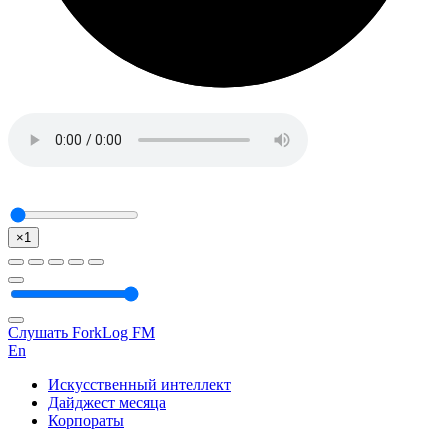
×1
Слушать ForkLog FM
En
Искусственный интеллект
Дайджест месяца
Корпораты