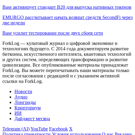
Base активирует стандарт B20 для выпуска нативных токенов
EMURGO рассчитывает начать возврат средств SecondFi через
две недели
Base усилит тестирование после двух сбоев сети
ForkLog — культовый журнал о цифровой экономике и
технологиях будущего. С 2014 года документируем развитие
биткоина, искусственного интеллекта, квантовых технологий
и других систем, определяющих трансформацию и развитие
цивилизации.
Все опубликованные материалы принадлежат
ForkLog. Вы можете перепечатывать наши материалы только
после согласования с редакцией и с указанием активной
ссылки на ForkLog.
Новости
Аудио
Лонгриды
Крипториум
ИИ
Дайджест месяца
Telegram (AI)
YouTube
Facebook
X
Политика приватности
Условия использования
О нас
Реклама