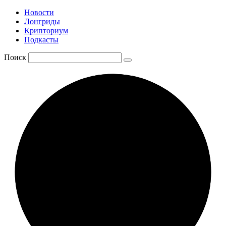
Новости
Лонгриды
Крипториум
Подкасты
Поиск