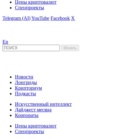
Цены криптовалют
Спецпроекты
Telegram (AI)
YouTube
Facebook
X
En
Новости
Лонгриды
Крипториум
Подкасты
Искусственный интеллект
Дайджест месяца
Корпораты
Цены криптовалют
Спецпроекты