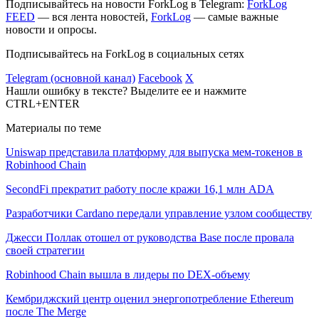
Подписывайтесь на новости ForkLog в Telegram:
ForkLog
FEED
— вся лента новостей,
ForkLog
— самые важные
новости и опросы.
Подписывайтесь на ForkLog в социальных сетях
Telegram (основной канал)
Facebook
X
Нашли ошибку в тексте? Выделите ее и нажмите
CTRL+ENTER
Материалы по теме
Uniswap представила платформу для выпуска мем-токенов в
Robinhood Chain
SecondFi прекратит работу после кражи 16,1 млн ADA
Разработчики Cardano передали управление узлом сообществу
Джесси Поллак отошел от руководства Base после провала
своей стратегии
Robinhood Chain вышла в лидеры по DEX-объему
Кембриджский центр оценил энергопотребление Ethereum
после The Merge