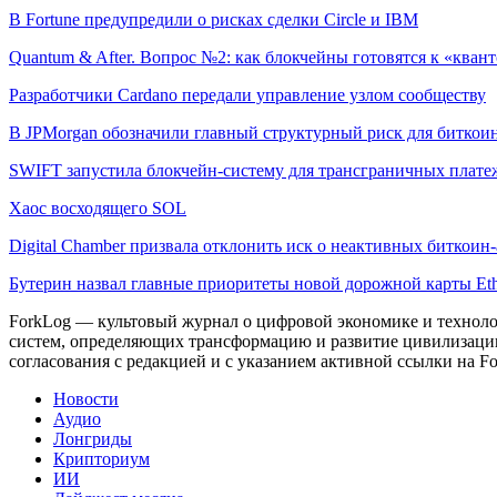
В Fortune предупредили о рисках сделки Circle и IBM
Quantum & After. Вопрос №2: как блокчейны готовятся к «квант
Разработчики Cardano передали управление узлом сообществу
В JPMorgan обозначили главный структурный риск для биткои
SWIFT запустила блокчейн-систему для трансграничных плате
Хаос восходящего SOL
Digital Chamber призвала отклонить иск о неактивных биткоин-
Бутерин назвал главные приоритеты новой дорожной карты Et
ForkLog — культовый журнал о цифровой экономике и технолог
систем, определяющих трансформацию и развитие цивилизаци
согласования с редакцией и с указанием активной ссылки на Fo
Новости
Аудио
Лонгриды
Крипториум
ИИ