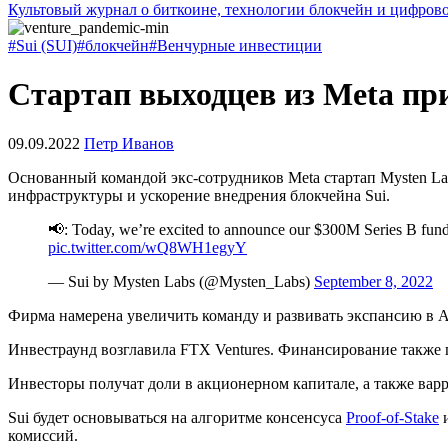
Культовый журнал о биткоине, технологии блокчейн и цифров
#Sui (SUI)
#блокчейн
#Венчурные инвестиции
Стартап выходцев из Meta при
09.09.2022
Петр Иванов
Основанный командой экс-сотрудников Meta стартап Mysten Lab
инфраструктуры и ускорение внедрения блокчейна Sui.
📢: Today, we’re excited to announce our $300M Series B fundi
pic.twitter.com/wQ8WH1egyY
— Sui by Mysten Labs (@Mysten_Labs)
September 8, 2022
Фирма намерена увеличить команду и развивать экспансию в А
Инвестраунд возглавила FTX Ventures. Финансирование также пред
Инвесторы получат доли в акционерном капитале, а также вар
Sui будет основываться на алгоритме консенсуса
Proof-of-Stake
и
комиссий.