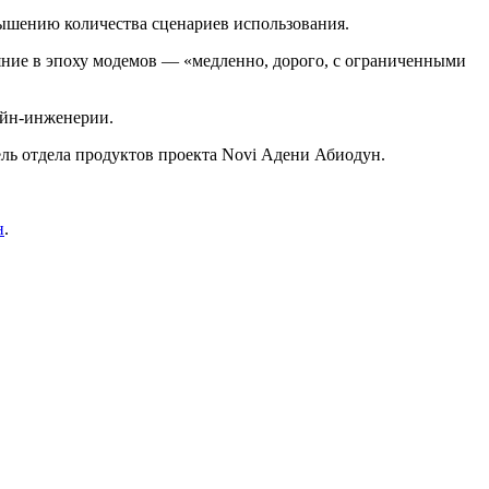
вышению количества сценариев использования.
яние в эпоху модемов — «медленно, дорого, с ограниченными
ейн-инженерии.
ль отдела продуктов проекта Novi Адени Абиодун.
н
.