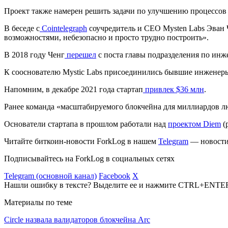
Проект также намерен решить задачи по улучшению процессов
В беседе с
Cointelegraph
соучредитель и CEO Mysten Labs Эван 
возможностями, небезопасно и просто трудно построить».
В 2018 году Ченг
перешел
с поста главы подразделения по инж
К сооснователю Mystic Labs присоединились бывшие инженеры
Напомним, в декабре 2021 года стартап
привлек $36 млн
.
Ранее команда «масштабируемого блокчейна для миллиардов л
Основатели стартапа в прошлом работали над
проектом Diem
(
Читайте биткоин-новости ForkLog в нашем
Telegram
— новости 
Подписывайтесь на ForkLog в социальных сетях
Telegram (основной канал)
Facebook
X
Нашли ошибку в тексте? Выделите ее и нажмите CTRL+ENTE
Материалы по теме
Circle назвала валидаторов блокчейна Arc