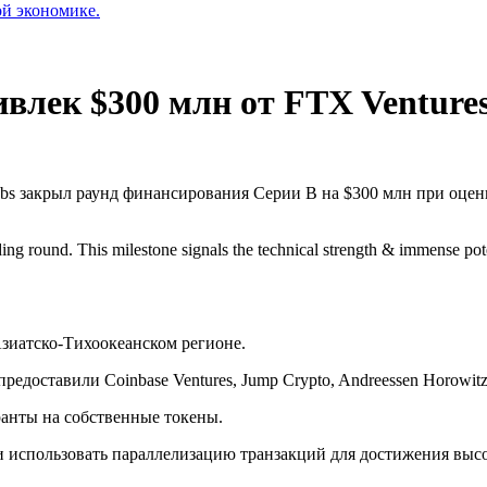
ой экономике.
влек $300 млн от FTX Ventures
s закрыл раунд финансирования Серии B на $300 млн при оценке
ng round. This milestone signals the technical strength & immense pot
зиатско-Тихоокеанском регионе.
оставили Coinbase Ventures, Jump Crypto, Andreessen Horowitz, C
ранты на собственные токены.
 использовать параллелизацию транзакций для достижения выс