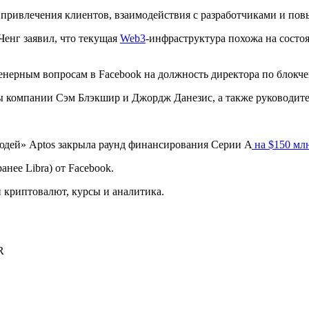
 привлечения клиентов, взаимодействия с разработчиками и по
Ченг заявил, что текущая
Web3
-инфраструктура похожа на состо
енерным вопросам в Facebook на должность директора по блокч
 компании Сэм Блэкшир и Джордж Данезис, а также руководите
юдей» Aptos закрыла раунд финансирования Серии A
на $150 мл
ранее Libra) от Facebook.
криптовалют, курсы и аналитика.
R