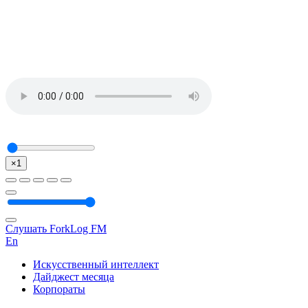
×1
Слушать ForkLog FM
En
Искусственный интеллект
Дайджест месяца
Корпораты