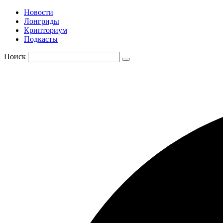
Новости
Лонгриды
Крипториум
Подкасты
Поиск