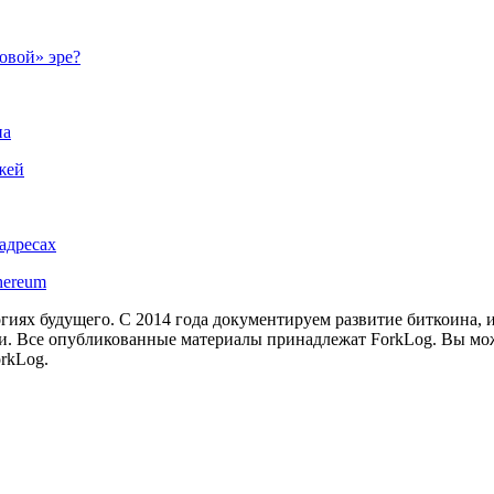
овой» эре?
на
жей
адресах
hereum
иях будущего. С 2014 года документируем развитие биткоина, 
и.
Все опубликованные материалы принадлежат ForkLog. Вы мож
rkLog.