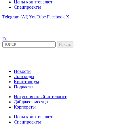
Цены криптовалют
Спецпроекты
Telegram (AI)
YouTube
Facebook
X
En
Новости
Лонгриды
Крипториум
Подкасты
Искусственный интеллект
Дайджест месяца
Корпораты
Цены криптовалют
Спецпроекты