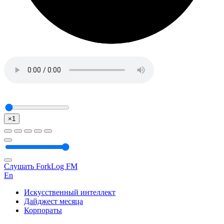
×1
Слушать ForkLog FM
En
Искусственный интеллект
Дайджест месяца
Корпораты