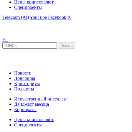
Цены криптовалют
Спецпроекты
Telegram (AI)
YouTube
Facebook
X
En
Новости
Лонгриды
Крипториум
Подкасты
Искусственный интеллект
Дайджест месяца
Корпораты
Цены криптовалют
Спецпроекты