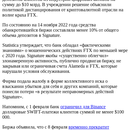
сумму до $10 млрд. В учреждении решение объяснили
политикой дистанцирования от криптовалютной отрасли на
волне краха FTX.
По состоянию на 14 ноября 2022 года средства
обанкротившейся биржи составляли менее 10% от общего
объема депозитов в Signature.
Statistica утверждает, что банк обладал «фактическими
знаниями» о мошеннических действиях FTX по меньшей мере
с 2020 года. Signature якобы «существенно облегчил»
злонамеренную активность, публично продвигая биржу, не
закрывая или ограничивая счета Alameda и FTX, которые
нарушали условия обслуживания.
Фирма подала жалобу в форме коллективного иска о
взыскании убытков для себя и других компаний, которые
понесли потери «в результате неправомерных действий
Signature».
Напомним, с 1 февраля банк
ограничил для Binance
долларовые SWIFT-платежи клиентов суммой не менее $100
000.
Биржа объявила, что с 8 февраля
временно прекратит