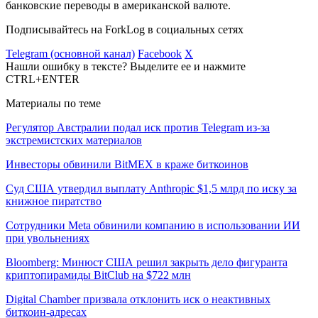
банковские переводы в американской валюте.
Подписывайтесь на ForkLog в социальных сетях
Telegram (основной канал)
Facebook
X
Нашли ошибку в тексте? Выделите ее и нажмите
CTRL+ENTER
Материалы по теме
Регулятор Австралии подал иск против Telegram из-за
экстремистских материалов
Инвесторы обвинили BitMEX в краже биткоинов
Суд США утвердил выплату Anthropic $1,5 млрд по иску за
книжное пиратство
Сотрудники Meta обвинили компанию в использовании ИИ
при увольнениях
Bloomberg: Минюст США решил закрыть дело фигуранта
криптопирамиды BitClub на $722 млн
Digital Chamber призвала отклонить иск о неактивных
биткоин-адресах