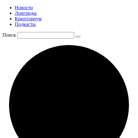
Новости
Лонгриды
Крипториум
Подкасты
Поиск