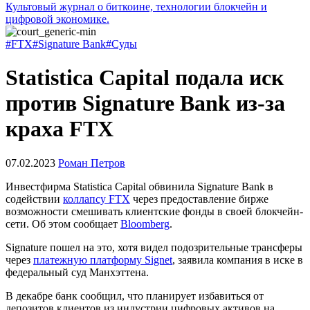
Культовый журнал о биткоине, технологии блокчейн и
цифровой экономике.
#FTX
#Signature Bank
#Суды
Statistica Capital подала иск
против Signature Bank из-за
краха FTX
07.02.2023
Роман Петров
Инвестфирма Statistica Capital обвинила Signature Bank в
содействии
коллапсу FTX
через предоставление бирже
возможности смешивать клиентские фонды в своей блокчейн-
сети. Об этом сообщает
Bloomberg
.
Signature пошел на это, хотя видел подозрительные трансферы
через
платежную платформу Signet
, заявила компания в иске в
федеральный суд Манхэттена.
В декабре банк сообщил, что планирует избавиться от
депозитов клиентов из индустрии цифровых активов на