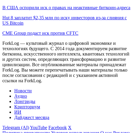
В США оспорили иск о правах на неактивные биткоин-адреса
Hut 8 заплатит $2,35 млн по иску инвесторов из-за слияния с
US Bitcoin
CME Group подаст иск против CFTC
ForkLog — культовый журнал о цифровой экономике и
технологиях будущего. С 2014 года документируем развитие
биткоина, искусственного интеллекта, квантовых технологий
и других систем, определяющих трансформацию и развитие
цивилизации.
Все опубликованные материалы принадлежат
ForkLog. Вы можете перепечатывать наши материалы только
после согласования с редакцией и с указанием активной
ссылки на ForkLog.
Новости
Аудио
Лонгриды
Крипториум
ИИ
Дайджест месяца
Telegram (AI)
YouTube
Facebook
X
Политика приватности
Условия использования
О нас
Реклама