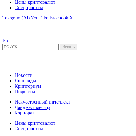
Цены криптовалют
Спецпроекты
Telegram (AI)
YouTube
Facebook
X
En
Новости
Лонгриды
Крипториум
Подкасты
Искусственный интеллект
Дайджест месяца
Корпораты
Цены криптовалют
Спецпроекты