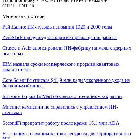
Нашли ошибку в тексте? Выделите ее и нажмите
CTRL+ENTER
Материалы по теме
Рэй Далио: ИИ-пузырь напомнил 1929 и 2000 годы
ZeroStack предупредила о риске прекращения работы
Crusoe и Aalo анонсировали ИИ-фабрику на малых ядерных
реакторах
IBM назвала сроки коммерческого прорыва квантовых
компьютеров
Core Scientific списала $41,9 млн ради ускоренного ухода из
биткоин-майнинга
Биткоин-биржа BitMart объявила о поэтапном закрытии
Мнение: компании не справились с управлением ИИ-
агентами
SecondFi прекратит работу после кражи 16,1 млн ADA
FT: знания сотрудников стали ресурсом для корпоративного