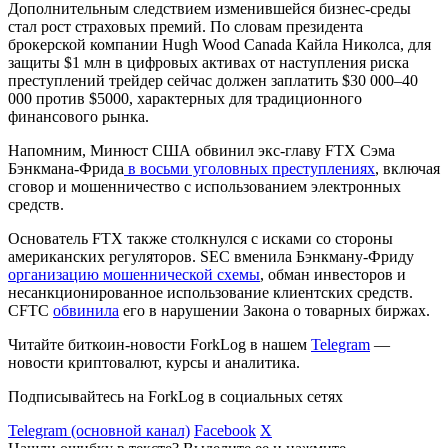
Дополнительным следствием изменившейся бизнес-среды
стал рост страховых премий. По словам президента
брокерской компании Hugh Wood Canada Кайла Николса, для
защиты $1 млн в цифровых активах от наступления риска
преступлений трейдер сейчас должен заплатить $30 000–40
000 против $5000, характерных для традиционного
финансового рынка.
Напомним, Минюст США обвинил экс-главу FTX Сэма
Бэнкмана-Фрида
в восьми уголовных преступлениях
, включая
сговор и мошенничество с использованием электронных
средств.
Основатель FTX также столкнулся с исками со стороны
американских регуляторов.
SEC
вменила Бэнкману-Фриду
организацию мошеннической схемы
, обман инвесторов и
несанкционированное использование клиентских средств.
CFTC
обвинила
его в нарушении Закона о товарных биржах.
Читайте биткоин-новости ForkLog в нашем
Telegram
—
новости криптовалют, курсы и аналитика.
Подписывайтесь на ForkLog в социальных сетях
Telegram (основной канал)
Facebook
X