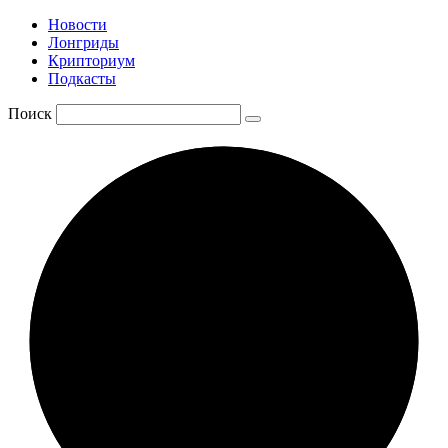
Новости
Лонгриды
Крипториум
Подкасты
Поиск