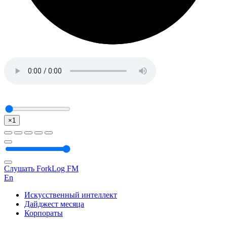
×1
Слушать ForkLog FM
En
Искусственный интеллект
Дайджест месяца
Корпораты