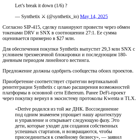
Let’s break it down (1/6) ?
— Synthetix ⚔️ (@synthetix_io)
May 14, 2025
Согласно
SIP
-415, сделку планируют провести через обмен
токенами DRV и SNX в соотношении 27:1. Ее сумма
оценивается примерно в $27 млн.
Для обеспечения покупки Synthetix выпустит 29,3 млн SNX с
условием трехмесячной блокировки и последующим 180-
дневным периодом линейного вестинга.
Предложение должны одобрить сообщества обоих проектов.
Приобретение соответствует стратегии вертикальной
реинтеграции Synthetix с целью расширения возможностей
платформы в основной сети Ethereum. Ранее DeFi-проект
через покупку вернул в экосистему протоколы
Kwenta
и
TLX
.
«Derive родился из той же ДНК. Воссоединение
под одним знаменем упрощает нашу архитектуру
и управление и открывает следующую фазу. Это
дети, которые уходят для создания собственных
успешных стартапов, и возвращаются, чтобы
присоединиться к семейному бизнесу», — заявил