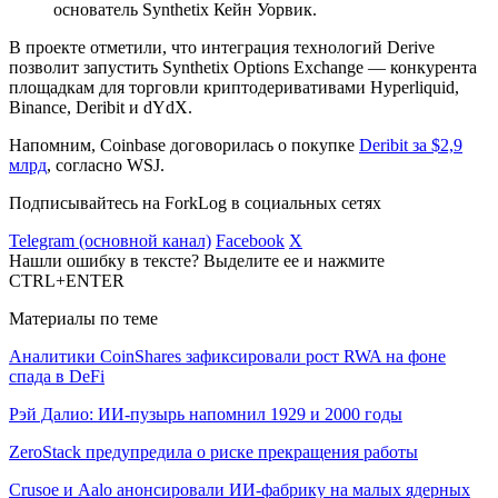
основатель Synthetix Кейн Уорвик.
В проекте отметили, что интеграция технологий Derive
позволит запустить Synthetix Options Exchange — конкурента
площадкам для торговли криптодеривативами Hyperliquid,
Binance, Deribit и dYdX.
Напомним, Coinbase договорилась о покупке
Deribit за $2,9
млрд
, согласно WSJ.
Подписывайтесь на ForkLog в социальных сетях
Telegram (основной канал)
Facebook
X
Нашли ошибку в тексте? Выделите ее и нажмите
CTRL+ENTER
Материалы по теме
Аналитики CoinShares зафиксировали рост RWA на фоне
спада в DeFi
Рэй Далио: ИИ-пузырь напомнил 1929 и 2000 годы
ZeroStack предупредила о риске прекращения работы
Crusoe и Aalo анонсировали ИИ-фабрику на малых ядерных