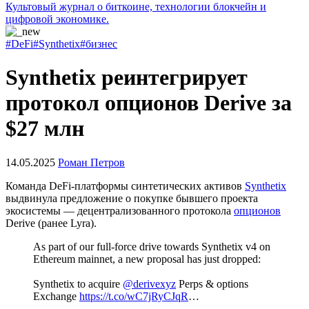
Культовый журнал о биткоине, технологии блокчейн и
цифровой экономике.
#DeFi
#Synthetix
#бизнес
Synthetix реинтегрирует
протокол опционов Derive за
$27 млн
14.05.2025
Роман Петров
Команда DeFi-платформы синтетических активов
Synthetix
выдвинула предложение о покупке бывшего проекта
экосистемы — децентрализованного протокола
опционов
Derive (ранее Lyra).
As part of our full-force drive towards Synthetix v4 on
Ethereum mainnet, a new proposal has just dropped:
Synthetix to acquire
@derivexyz
Perps & options
Exchange
https://t.co/wC7jRyCJqR
…