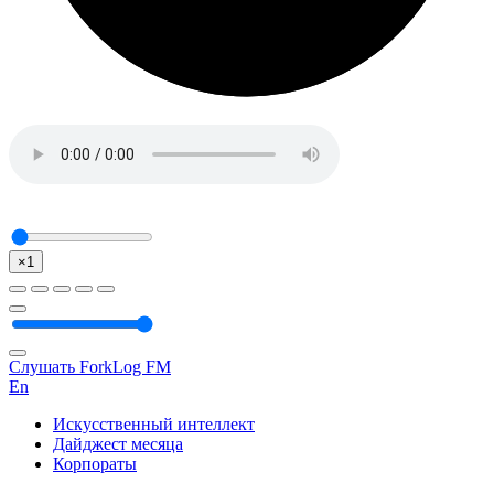
×1
Слушать ForkLog FM
En
Искусственный интеллект
Дайджест месяца
Корпораты