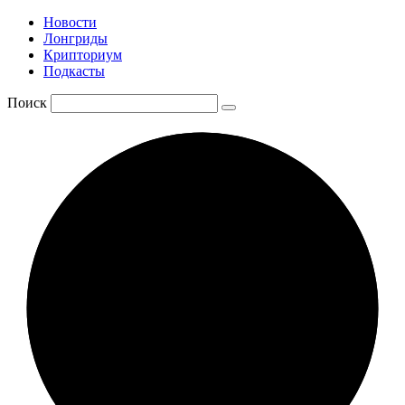
Новости
Лонгриды
Крипториум
Подкасты
Поиск