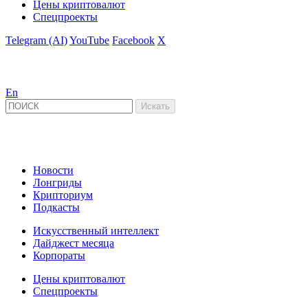
Цены криптовалют
Спецпроекты
Telegram (AI)
YouTube
Facebook
X
En
Новости
Лонгриды
Крипториум
Подкасты
Искусственный интеллект
Дайджест месяца
Корпораты
Цены криптовалют
Спецпроекты