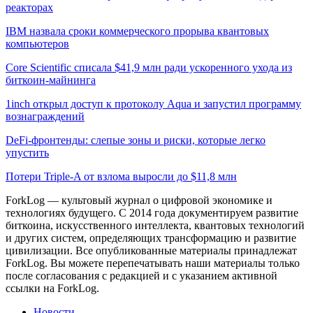
реакторах
IBM назвала сроки коммерческого прорыва квантовых
компьютеров
Core Scientific списала $41,9 млн ради ускоренного ухода из
биткоин-майнинга
1inch открыл доступ к протоколу Aqua и запустил программу
вознаграждений
DeFi-фронтенды: слепые зоны и риски, которые легко
упустить
Потери Triple-A от взлома выросли до $11,8 млн
ForkLog — культовый журнал о цифровой экономике и
технологиях будущего. С 2014 года документируем развитие
биткоина, искусственного интеллекта, квантовых технологий
и других систем, определяющих трансформацию и развитие
цивилизации.
Все опубликованные материалы принадлежат
ForkLog. Вы можете перепечатывать наши материалы только
после согласования с редакцией и с указанием активной
ссылки на ForkLog.
Новости