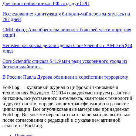
Для криптообменников РФ создадут СРО
Исследование: капитуляция биткоин-майнеров затянулась на
287 дней
СМИ: фонд Ашенбреннера лишился большей части портфеля
акций
Bernstein раскрыла детали сделки Core Scientific с AMD на $14
млрд
Core Scientific списала $41,9 млн ради ускоренного ухода из
биткоин-майнинга
В России Павла Дурова обвинили в содействии терроризму
ForkLog — культовый журнал о цифровой экономике и
технологиях будущего. С 2014 года документируем развитие
биткоина, искусственного интеллекта, квантовых технологий
и других систем, определяющих трансформацию и развитие
цивилизации.
Все опубликованные материалы принадлежат
ForkLog. Вы можете перепечатывать наши материалы только
после согласования с редакцией и с указанием активной
ссылки на ForkLog.
Новости