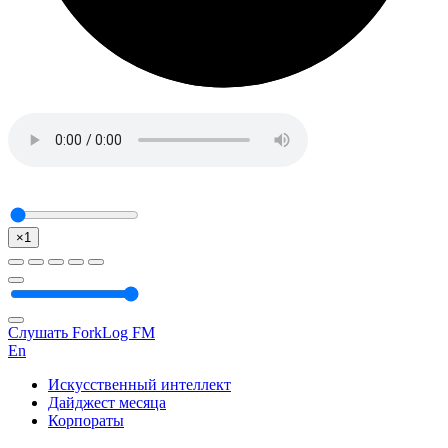
×1
Слушать ForkLog FM
En
Искусственный интеллект
Дайджест месяца
Корпораты