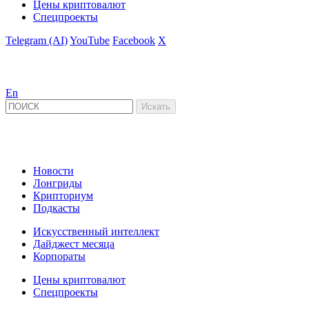
Цены криптовалют
Спецпроекты
Telegram (AI)
YouTube
Facebook
X
En
Новости
Лонгриды
Крипториум
Подкасты
Искусственный интеллект
Дайджест месяца
Корпораты
Цены криптовалют
Спецпроекты