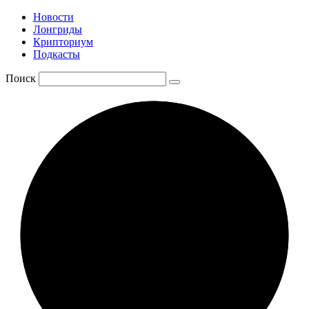
Новости
Лонгриды
Крипториум
Подкасты
Поиск