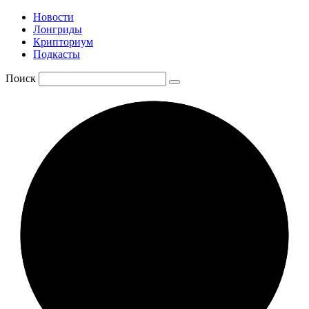
Новости
Лонгриды
Крипториум
Подкасты
Поиск