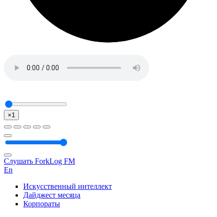
×1
Слушать ForkLog FM
En
Искусственный интеллект
Дайджест месяца
Корпораты