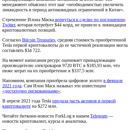
менеджмент объяснил этот шаг «необходимостью увеличить
ликвидность в период антиковидных ограничений в Китае».
Стремление Илона Маска
вернуться к сделке по поглощению
Twitter
, которая потребует $44 млрд, не привело к ликвидации
криптовалютных позиций.
Согласно
Bitcoin Treasuries
, средняя стоимость приобретенной
Tesla первой криптовалюты до ее частичной реализации могла
составлять $34 722.
На момент написания ресурс оценивает принадлежащие
производителю электрокаров 9720 BTC в $185,93 млн, что
ниже затрат на их приобретение в $337,5 млн.
Напомним, компания приобрела цифровое золото
в феврале
2021 года
. Сам Илон Маск называл эти инвестиции
«достаточно рискованными»
.
В апреле 2021 года Tesla
продала часть активов в первой
криптовалюте
на $272 млн.
Читайте биткоин-новости ForkLog в нашем
Telegram
—
новости криптовалют, курсы и аналитика.