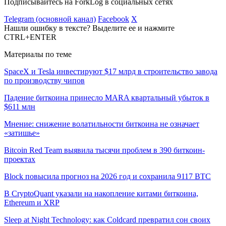
Подписывайтесь на ForkLog в социальных сетях
Telegram (основной канал)
Facebook
X
Нашли ошибку в тексте? Выделите ее и нажмите
CTRL+ENTER
Материалы по теме
SpaceX и Tesla инвестируют $17 млрд в строительство завода
по производству чипов
Падение биткоина принесло MARA квартальный убыток в
$611 млн
Мнение: снижение волатильности биткоина не означает
«затишье»
Bitcoin Red Team выявила тысячи проблем в 390 биткоин-
проектах
Block повысила прогноз на 2026 год и сохранила 9117 BTC
В CryptoQuant указали на накопление китами биткоина,
Ethereum и XRP
Sleep at Night Technology: как Coldcard превратил сон своих