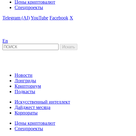
Цены криптовалют
Спецпроекты
Telegram (AI)
YouTube
Facebook
X
En
Новости
Лонгриды
Крипториум
Подкасты
Искусственный интеллект
Дайджест месяца
Корпораты
Цены криптовалют
Спецпроекты