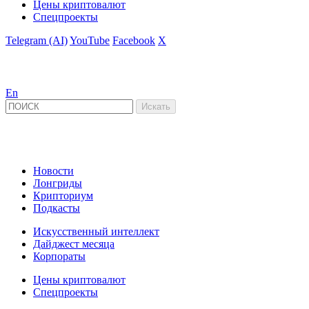
Цены криптовалют
Спецпроекты
Telegram (AI)
YouTube
Facebook
X
En
Новости
Лонгриды
Крипториум
Подкасты
Искусственный интеллект
Дайджест месяца
Корпораты
Цены криптовалют
Спецпроекты