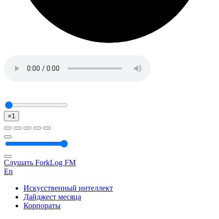
×1
Слушать ForkLog FM
En
Искусственный интеллект
Дайджест месяца
Корпораты