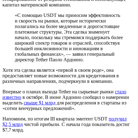
капитал материнской компании.
«С помощью USDT мы приносим эффективность
и скорость на рынки, которые исторически
полагались на более медленные и дорогостоящие
платежные структуры. Эта сделка знаменует
начало, поскольку мы стремимся поддержать более
широкий спектр товаров и отраслей, способствуя
большей инклюзивности и инновациям в
глобальных финансах», — заявил генеральный
директор Tether Паоло Ардоино.
Хотя эта сделка является «первой в своем роде», она
предоставляет новые возможности для кредитования в
различных направлениях, подчеркнули в компании.
Впервые о планах выхода Tether на сырьевые рынки
стало
известно
в октябре. В июне Ардоино сообщил о намерении
выделить
свыше $1 млрд
для распределения в стартапы из
«сотни венчурных предложений».
Напомним, по итогам III квартала эмитент USDT
получил
$2,5 млрд
чистой прибыли. С начала года показатель достиг
$7,7 млрд.