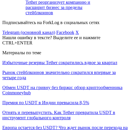
Tether реорганизует компанию и
расширит бизнес за пределы
стейблкоинов
Подписывайтесь на ForkLog в социальных сетях
Telegram (основной канал)
Facebook
X
Нашли ошибку в тексте? Выделите ее и нажмите
CTRL+ENTER
Материалы по теме
Избыточные резервы Tether сократились вдвое за квартал
Рынок стейблкоинов значительно сократился впервые за
четыре года
Обмен USDT на гривну без биржи: обзор криптообменника
Coinmoneyhub
Премия по USDT в Индии превысила 8,5%
Отнять и перевыпустить. Как Tether превратила USDT в
инструмент глобального контроля
Европа остается без USDT? Что ждет рынок после перехода на