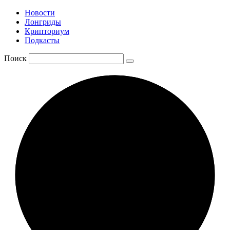
Новости
Лонгриды
Крипториум
Подкасты
Поиск