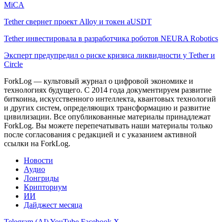
MiCA
Tether свернет проект Alloy и токен aUSDT
Tether инвестировала в разработчика роботов NEURA Robotics
Эксперт предупредил о риске кризиса ликвидности у Tether и
Circle
ForkLog — культовый журнал о цифровой экономике и
технологиях будущего. С 2014 года документируем развитие
биткоина, искусственного интеллекта, квантовых технологий
и других систем, определяющих трансформацию и развитие
цивилизации.
Все опубликованные материалы принадлежат
ForkLog. Вы можете перепечатывать наши материалы только
после согласования с редакцией и с указанием активной
ссылки на ForkLog.
Новости
Аудио
Лонгриды
Крипториум
ИИ
Дайджест месяца
Telegram (AI)
YouTube
Facebook
X