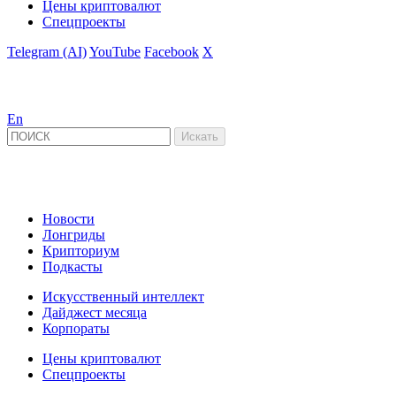
Цены криптовалют
Спецпроекты
Telegram (AI)
YouTube
Facebook
X
En
Новости
Лонгриды
Крипториум
Подкасты
Искусственный интеллект
Дайджест месяца
Корпораты
Цены криптовалют
Спецпроекты