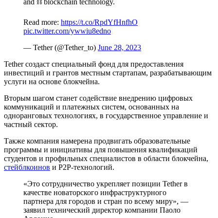
and ⛓️ blockchain technology.
Read more:
https://t.co/RpdYfHnfhO
pic.twitter.com/ywwiu8edno
— Tether (@Tether_to)
June 28, 2023
Tether создаст специальный фонд для предоставления
инвестиций и грантов местным стартапам, разрабатывающим
услуги на основе блокчейна.
Вторым шагом станет содействие внедрению цифровых
коммуникаций и платежных систем, основанных на
одноранговых технологиях, в государственное управление и
частный сектор.
Также компания намерена продвигать образовательные
программы и инициативы для повышения квалификаций
студентов и профильных специалистов в области блокчейна,
стейблкоинов
и P2P-технологий.
«Это сотрудничество укрепляет позиции Tether в
качестве новаторского инфраструктурного
партнера для городов и стран по всему миру», —
заявил технический директор компании Паоло