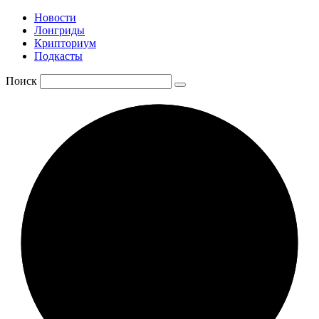
Новости
Лонгриды
Крипториум
Подкасты
Поиск