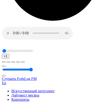
×1
Слушать ForkLog FM
En
Искусственный интеллект
Дайджест месяца
Корпораты