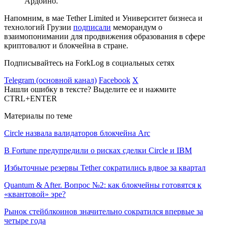
Ардоино.
Напомним, в мае Tether Limited и Университет бизнеса и
технологий Грузии
подписали
меморандум о
взаимопонимании для продвижения образования в сфере
криптовалют и блокчейна в стране.
Подписывайтесь на ForkLog в социальных сетях
Telegram (основной канал)
Facebook
X
Нашли ошибку в тексте? Выделите ее и нажмите
CTRL+ENTER
Материалы по теме
Circle назвала валидаторов блокчейна Arc
В Fortune предупредили о рисках сделки Circle и IBM
Избыточные резервы Tether сократились вдвое за квартал
Quantum & After. Вопрос №2: как блокчейны готовятся к
«квантовой» эре?
Рынок стейблкоинов значительно сократился впервые за
четыре года