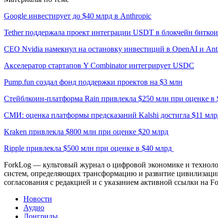
Google инвестирует до $40 млрд в Anthropic
Tether поддержала проект интеграции USDT в блокчейн битко
CEO Nvidia намекнул на остановку инвестиций в OpenAI и Ant
Акселератор стартапов Y Combinator интегрирует USDC
Pump.fun создал фонд поддержки проектов на $3 млн
Стейблкоин-платформа Rain привлекла $250 млн при оценке в 
СМИ: оценка платформы предсказаний Kalshi достигла $11 млр
Kraken привлекла $800 млн при оценке $20 млрд
Ripple привлекла $500 млн при оценке в $40 млрд
ForkLog — культовый журнал о цифровой экономике и технолог
систем, определяющих трансформацию и развитие цивилизаци
согласования с редакцией и с указанием активной ссылки на Fo
Новости
Аудио
Лонгриды