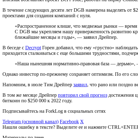
В течение следующих десяти лет DGB намерена выделять от $25
проектами для создания компаний с нуля.
«Распространенное клише, что медвежьи рынки — время д
С DGB мы укрепляем нашу приверженность развитию кри
ближайшие месяцы и годы», — заявил Дрейпер.
В беседе с
Decrypt
Горен добавил, что ему «грустно» наблюдать
приходится сталкиваться с еще большими трудностями, подчер
«Наша нынешняя нормативно-правовая база — дерьмо»,
Однако инвестор по-прежнему сохраняет оптимизм. По его сл
Напомним, в июле Тим Дрейпер
заявил
, что рано или поздно 
В том же месяце Дрейпер
повторил свой прогноз
достижения ци
биткоин по $250 000 к 2022 году.
Подписывайтесь на ForkLog в социальных сетях
Telegram (основной канал)
Facebook
X
Нашли ошибку в тексте? Выделите ее и нажмите CTRL+ENTE
Материалы по теме