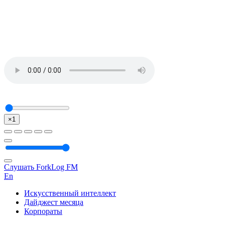
×1
Слушать ForkLog FM
En
Искусственный интеллект
Дайджест месяца
Корпораты