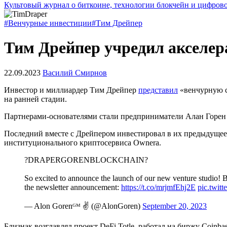
Культовый журнал о биткоине, технологии блокчейн и цифров
#Венчурные инвестиции
#Тим Дрейпер
Тим Дрейпер учредил акселер
22.09.2023
Василий Смирнов
Инвестор и миллиардер Тим Дрейпер
представил
«венчурную с
на ранней стадии.
Партнерами-основателями стали предприниматели Алан Горен
Последний вместе с Дрейпером инвестировал в их предыдуще
институционального криптосервиса Ownera.
?DRAPERGORENBLOCKCHAIN?
So excited to announce the launch of our new venture studio!
the newsletter announcement:
https://t.co/mrjmfEhj2E
pic.twi
— Alon Gorenᴳᴹ ✌️ (@AlonGoren)
September 20, 2023
Близнак возглавлял проект DeFi Totle, работал на биржу Coin