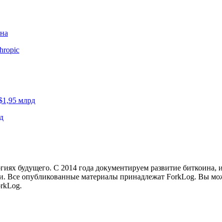
ина
hropic
$1,95 млрд
д
иях будущего. С 2014 года документируем развитие биткоина, 
и.
Все опубликованные материалы принадлежат ForkLog. Вы мож
rkLog.