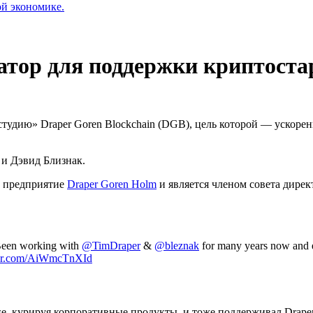
ой экономике.
атор для поддержки криптоста
тудию» Draper Goren Blockchain (DGB), цель которой — ускоре
 и Дэвид Близнак.
е предприятие
Draper Goren Holm
и является членом совета дире
 Been working with
@TimDraper
&
@bleznak
for many years now and ex
tter.com/AiWmcTnXId
base, курируя корпоративные продукты, и тоже поддерживал Drape