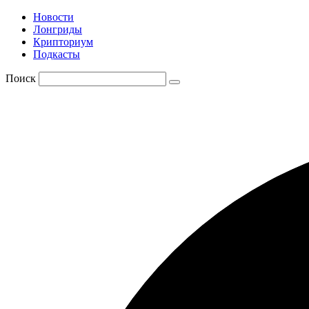
Новости
Лонгриды
Крипториум
Подкасты
Поиск