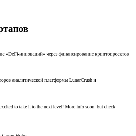
ртапов
ние «DeFi-инноваций» через финансирование криптопроектов
кторов аналитической платформы LunarCrush и
cited to take it to the next level! More info soon, but check
r Goren Holm.