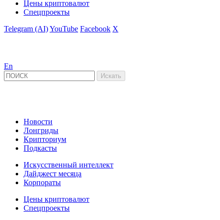
Цены криптовалют
Спецпроекты
Telegram (AI)
YouTube
Facebook
X
En
Новости
Лонгриды
Крипториум
Подкасты
Искусственный интеллект
Дайджест месяца
Корпораты
Цены криптовалют
Спецпроекты