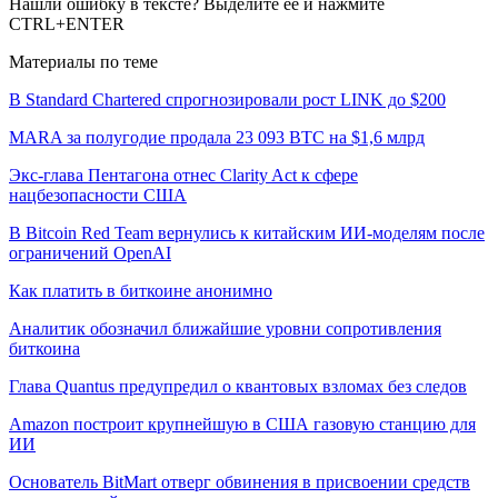
Нашли ошибку в тексте? Выделите ее и нажмите
CTRL+ENTER
Материалы по теме
В Standard Chartered спрогнозировали рост LINK до $200
MARA за полугодие продала 23 093 BTC на $1,6 млрд
Экс-глава Пентагона отнес Clarity Act к сфере
нацбезопасности США
В Bitcoin Red Team вернулись к китайским ИИ-моделям после
ограничений OpenAI
Как платить в биткоине анонимно
Аналитик обозначил ближайшие уровни сопротивления
биткоина
Глава Quantus предупредил о квантовых взломах без следов
Amazon построит крупнейшую в США газовую станцию для
ИИ
Основатель BitMart отверг обвинения в присвоении средств