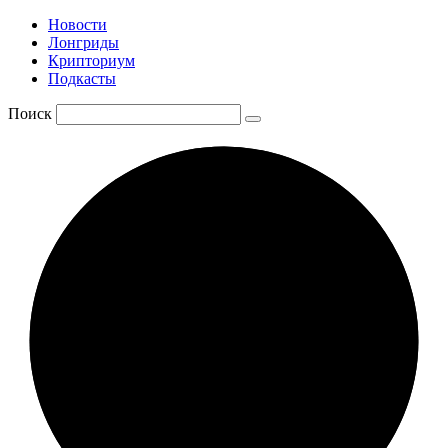
Новости
Лонгриды
Крипториум
Подкасты
Поиск