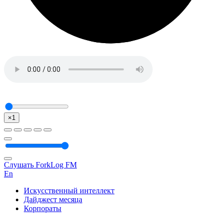
×1
Слушать ForkLog FM
En
Искусственный интеллект
Дайджест месяца
Корпораты