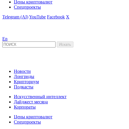
Цены криптовалют
Спецпроекты
Telegram (AI)
YouTube
Facebook
X
En
Новости
Лонгриды
Крипториум
Подкасты
Искусственный интеллект
Дайджест месяца
Корпораты
Цены криптовалют
Спецпроекты