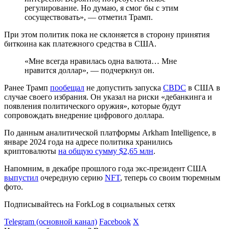
регулирование. Но думаю, я смог бы с этим
сосуществовать», — отметил Трамп.
При этом политик пока не склоняется в сторону принятия
биткоина как платежного средства в США.
«Мне всегда нравилась одна валюта… Мне
нравится доллар», — подчеркнул он.
Ранее Трамп
пообещал
не допустить запуска
CBDC
в США в
случае своего избрания. Он указал на риски «дебанкинга и
появления политического оружия», которые будут
сопровождать внедрение цифрового доллара.
По данным аналитической платформы Arkham Intelligence, в
январе 2024 года на адресе политика хранились
криптовалюты
на общую сумму $2,65 млн
.
Напомним, в декабре прошлого года экс-президент США
выпустил
очередную серию
NFT
, теперь со своим тюремным
фото.
Подписывайтесь на ForkLog в социальных сетях
Telegram (основной канал)
Facebook
X