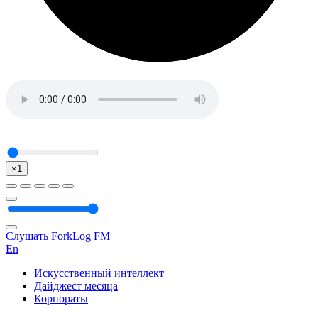
×1
Слушать ForkLog FM
En
Искусственный интеллект
Дайджест месяца
Корпораты