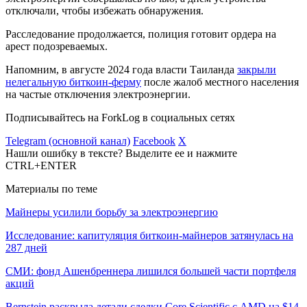
отключали, чтобы избежать обнаружения.
Расследование продолжается, полиция готовит ордера на
арест подозреваемых.
Напомним, в августе 2024 года власти Таиланда
закрыли
нелегальную биткоин-ферму
после жалоб местного населения
на частые отключения электроэнергии.
Подписывайтесь на ForkLog в социальных сетях
Telegram (основной канал)
Facebook
X
Нашли ошибку в тексте? Выделите ее и нажмите
CTRL+ENTER
Материалы по теме
Майнеры усилили борьбу за электроэнергию
Исследование: капитуляция биткоин-майнеров затянулась на
287 дней
СМИ: фонд Ашенбреннера лишился большей части портфеля
акций
Bernstein раскрыла детали сделки Core Scientific с AMD на $14