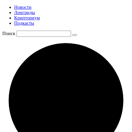
Новости
Лонгриды
Крипториум
Подкасты
Поиск