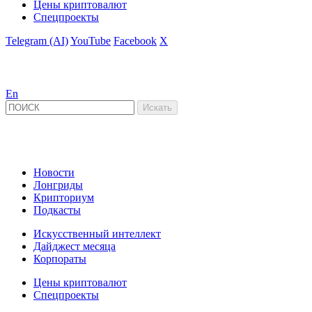
Цены криптовалют
Спецпроекты
Telegram (AI)
YouTube
Facebook
X
En
Новости
Лонгриды
Крипториум
Подкасты
Искусственный интеллект
Дайджест месяца
Корпораты
Цены криптовалют
Спецпроекты