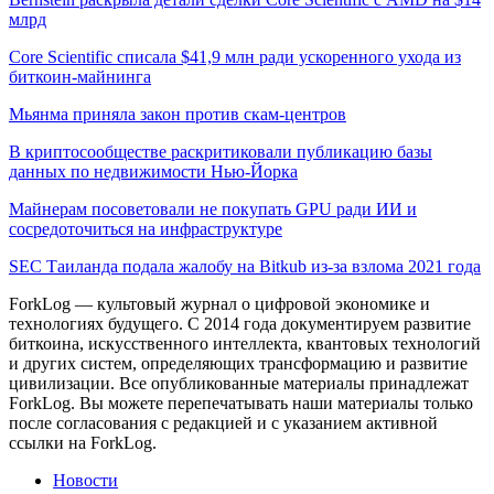
млрд
Core Scientific списала $41,9 млн ради ускоренного ухода из
биткоин-майнинга
Мьянма приняла закон против скам-центров
В криптосообществе раскритиковали публикацию базы
данных по недвижимости Нью-Йорка
Майнерам посоветовали не покупать GPU ради ИИ и
сосредоточиться на инфраструктуре
SEC Таиланда подала жалобу на Bitkub из-за взлома 2021 года
ForkLog — культовый журнал о цифровой экономике и
технологиях будущего. С 2014 года документируем развитие
биткоина, искусственного интеллекта, квантовых технологий
и других систем, определяющих трансформацию и развитие
цивилизации.
Все опубликованные материалы принадлежат
ForkLog. Вы можете перепечатывать наши материалы только
после согласования с редакцией и с указанием активной
ссылки на ForkLog.
Новости