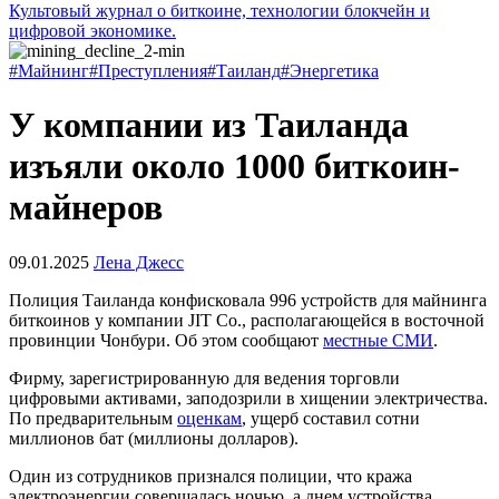
Культовый журнал о биткоине, технологии блокчейн и
цифровой экономике.
#Майнинг
#Преступления
#Таиланд
#Энергетика
У компании из Таиланда
изъяли около 1000 биткоин-
майнеров
09.01.2025
Лена Джесс
Полиция Таиланда конфисковала 996 устройств для майнинга
биткоинов у компании JIT Co., располагающейся в восточной
провинции Чонбури. Об этом сообщают
местные СМИ
.
Фирму, зарегистрированную для ведения торговли
цифровыми активами, заподозрили в хищении электричества.
По предварительным
оценкам
, ущерб составил сотни
миллионов бат (миллионы долларов).
Один из сотрудников признался полиции, что кража
электроэнергии совершалась ночью, а днем устройства