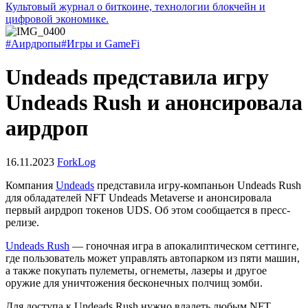
Культовый журнал о биткоине, технологии блокчейн и
цифровой экономике.
#Аирдропы
#Игры и GameFi
Undeads представила игру
Undeads Rush и анонсировала
аирдроп
16.11.2023
ForkLog
Компания
Undeads
представила игру-компаньон Undeads Rush
для обладателей NFT Undeads Metaverse и анонсировала
первый аирдроп токенов UDS. Об этом сообщается в пресс-
релизе.
Undeads Rush
― гоночная игра в апокалиптическом сеттинге,
где пользователь может управлять автопарком из пяти машин,
а также покупать пулеметы, огнеметы, лазеры и другое
оружие для уничтожения бесконечных полчищ зомби.
Для доступа к Undeads Rush нужно владеть любым NFT