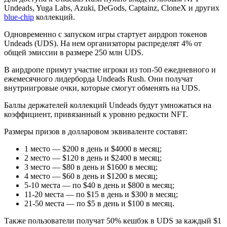
Undeads, Yuga Labs, Azuki, DeGods, Captainz, CloneX и других
blue-chip
коллекций.
Одновременно с запуском игры стартует аирдроп токенов
Undeads (UDS). На нем организаторы распределят 4% от
общей эмиссии в размере 250 млн UDS.
В аирдропе примут участие игроки из топ-50 ежедневного и
ежемесячного лидерборда Undeads Rush. Они получат
внутриигровые очки, которые смогут обменять на UDS.
Баллы держателей коллекций Undeads будут умножаться на
коэффициент, привязанный к уровню редкости NFT.
Размеры призов в долларовом эквиваленте составят:
1 место ― $200 в день и $4000 в месяц;
2 место ― $120 в день и $2400 в месяц;
3 место ― $80 в день и $1600 в месяц;
4 место ― $60 в день и $1200 в месяц;
5-10 места ― по $40 в день и $800 в месяц;
11-20 места ― по $15 в день и $300 в месяц;
21-50 места ― по $5 в день и $100 в месяц.
Также пользователи получат 50% кешбэк в UDS за каждый $1