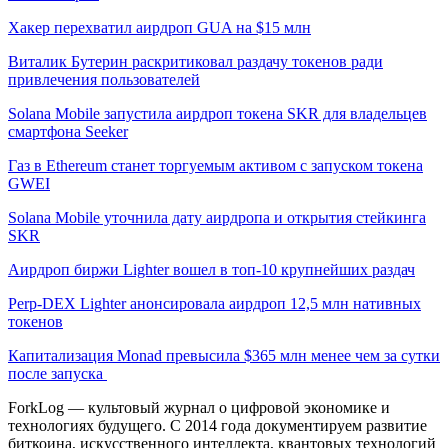
Хакер перехватил аирдроп GUA на $15 млн
Виталик Бутерин раскритиковал раздачу токенов ради
привлечения пользователей
Solana Mobile запустила аирдроп токена SKR для владельцев
смартфона Seeker
Газ в Ethereum станет торгуемым активом с запуском токена
GWEI
Solana Mobile уточнила дату аирдропа и открытия стейкинга
SKR
Аирдроп биржи Lighter вошел в топ-10 крупнейших раздач
Perp-DEX Lighter анонсировала аирдроп 12,5 млн нативных
токенов
Капитализация Monad превысила $365 млн менее чем за сутки
после запуска
ForkLog — культовый журнал о цифровой экономике и
технологиях будущего. С 2014 года документируем развитие
биткоина, искусственного интеллекта, квантовых технологий