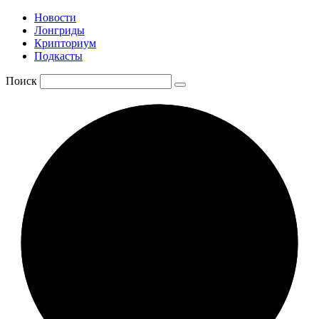
Новости
Лонгриды
Крипториум
Подкасты
Поиск