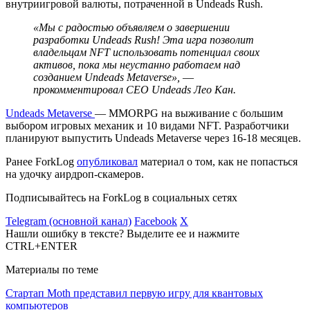
внутриигровой валюты, потраченной в Undeads Rush.
«Мы с радостью объявляем о завершении
разработки Undeads Rush! Эта игра позволит
владельцам NFT использовать потенциал своих
активов, пока мы неустанно работаем над
созданием Undeads Metaverse», ―
прокомментировал CEO Undeads Лео Кан.
Undeads Metaverse
― MMORPG на выживание с большим
выбором игровых механик и 10 видами NFT. Разработчики
планируют выпустить Undeads Metaverse через 16-18 месяцев.
Ранее ForkLog
опубликовал
материал о том, как не попасться
на удочку аирдроп-скамеров.
Подписывайтесь на ForkLog в социальных сетях
Telegram (основной канал)
Facebook
X
Нашли ошибку в тексте? Выделите ее и нажмите
CTRL+ENTER
Материалы по теме
Стартап Moth представил первую игру для квантовых
компьютеров