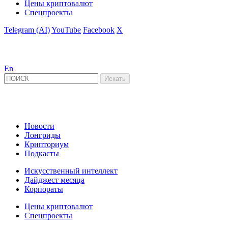
Цены криптовалют
Спецпроекты
Telegram (AI)
YouTube
Facebook
X
En
Новости
Лонгриды
Крипториум
Подкасты
Искусственный интеллект
Дайджест месяца
Корпораты
Цены криптовалют
Спецпроекты