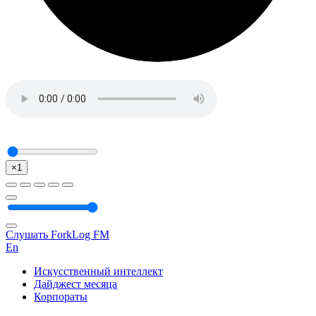
×1
Слушать ForkLog FM
En
Искусственный интеллект
Дайджест месяца
Корпораты