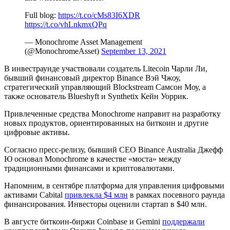
Full blog:
https://t.co/cMs83I6XDR
https://t.co/vhLnkmxQPq
— Monochrome Asset Management
(@MonochromeAsset)
September 13, 2021
В инвестраунде участвовали создатель Litecoin Чарли Ли,
бывший финансовый директор Binance Вэй Чжоу,
стратегический управляющий Blockstream Самсон Моу, а
также основатель Blueshyft и Synthetix Кейн Уоррик.
Привлеченные средства Monochrome направит на разработку
новых продуктов, ориентированных на биткоин и другие
цифровые активы.
Согласно пресс-релизу, бывший CEO Binance Australia Джефф
Ю основал Monochrome в качестве «моста» между
традиционными финансами и криптовалютами.
Напомним, в сентябре платформа для управления цифровыми
активами Cabital
привлекла $4 млн
в рамках посевного раунда
финансирования. Инвесторы оценили стартап в $40 млн.
В августе биткоин-биржи Coinbase и Gemini
поддержали