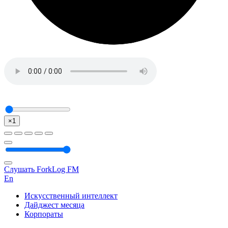
×1
Слушать ForkLog FM
En
Искусственный интеллект
Дайджест месяца
Корпораты