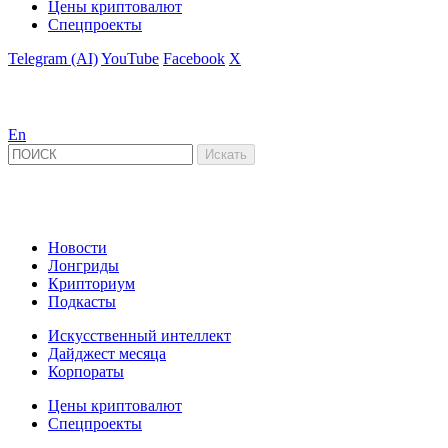
Цены криптовалют
Спецпроекты
Telegram (AI)
YouTube
Facebook
X
En
Новости
Лонгриды
Крипториум
Подкасты
Искусственный интеллект
Дайджест месяца
Корпораты
Цены криптовалют
Спецпроекты