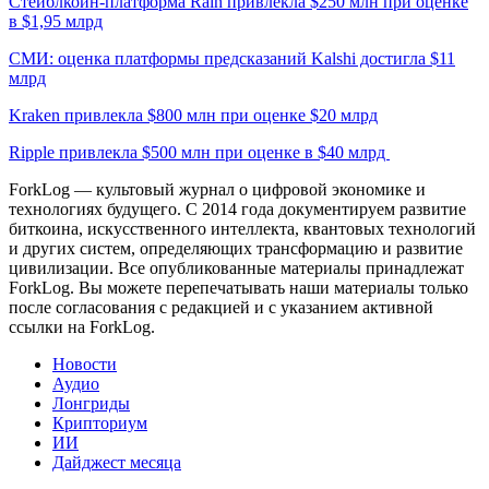
Стейблкоин-платформа Rain привлекла $250 млн при оценке
в $1,95 млрд
СМИ: оценка платформы предсказаний Kalshi достигла $11
млрд
Kraken привлекла $800 млн при оценке $20 млрд
Ripple привлекла $500 млн при оценке в $40 млрд
ForkLog — культовый журнал о цифровой экономике и
технологиях будущего. С 2014 года документируем развитие
биткоина, искусственного интеллекта, квантовых технологий
и других систем, определяющих трансформацию и развитие
цивилизации.
Все опубликованные материалы принадлежат
ForkLog. Вы можете перепечатывать наши материалы только
после согласования с редакцией и с указанием активной
ссылки на ForkLog.
Новости
Аудио
Лонгриды
Крипториум
ИИ
Дайджест месяца