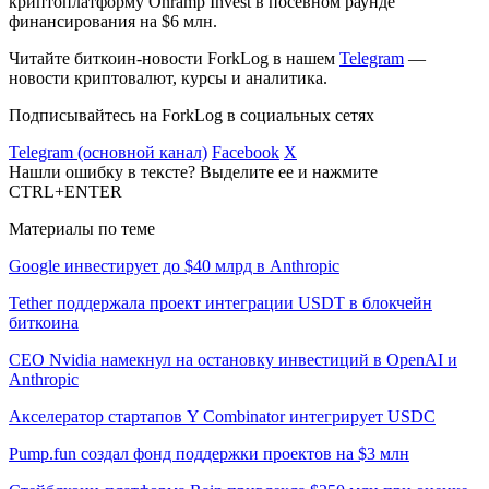
криптоплатформу Onramp Invest в посевном раунде
финансирования на $6 млн.
Читайте биткоин-новости ForkLog в нашем
Telegram
—
новости криптовалют, курсы и аналитика.
Подписывайтесь на ForkLog в социальных сетях
Telegram (основной канал)
Facebook
X
Нашли ошибку в тексте? Выделите ее и нажмите
CTRL+ENTER
Материалы по теме
Google инвестирует до $40 млрд в Anthropic
Tether поддержала проект интеграции USDT в блокчейн
биткоина
CEO Nvidia намекнул на остановку инвестиций в OpenAI и
Anthropic
Акселератор стартапов Y Combinator интегрирует USDC
Pump.fun создал фонд поддержки проектов на $3 млн