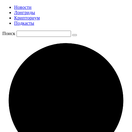
Новости
Лонгриды
Крипториум
Подкасты
Поиск