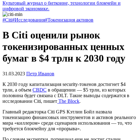
Культовый журнал о биткоине, технологии блокчейн и
цифровой экономике.
#Citi
#Исследования
#Токенизация активов
В Citi оценили рынок
токенизированных ценных
бумаг в $4 трлн к 2030 году
31.03.2023
Петр Иванов
К 2030 году капитализация security-токенов достигнет $4
трлн, а объем
CBDC
в обращении — $5 трлн, из которых
половина будет связана с
DLT
. Такие выводы содержатся в
исследовании Citi, пишет
The Block
.
Главный редакторка Citi GPS Кэтлин Бойл назвала
токенизацию финансовых инструментов и активов реального
мира «киллером» среди сценариев использования — то, что
требуется блокчейну для «прорыва».
По словам экспертки, потенциал еще не достиг стадии