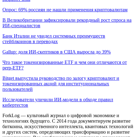
Опрос: 69% россиян не нашли применения криптовалютам
В Великобритании зафиксировали рекордный рост спроса на
ИИ-специалистов
Банк Италии не увидел системных преимуществ
стейблкоинов в переводах
Gallup: доля ИИ-скептиков в США выросла до 39%
Что такое токенизированные ETF и чем они отличаются от
perp-ETF?
Bitget выпустила руководство по залогу криптовалют и
токенизированных акций для институциональных
пользователей
Исследователи уличили ИИ-модели в обходе правил
кибертестов
ForkLog — культовый журнал о цифровой экономике и
технологиях будущего. С 2014 года документируем развитие
биткоина, искусственного интеллекта, квантовых технологий
и других систем, определяющих трансформацию и развитие