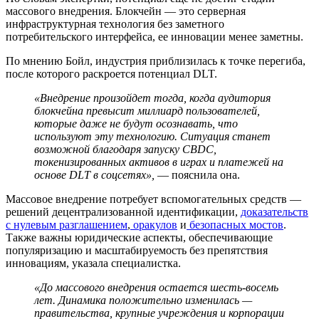
массового внедрения. Блокчейн — это серверная
инфраструктурная технология без заметного
потребительского интерфейса, ее инновации менее заметны.
По мнению Бойл, индустрия приблизилась к точке перегиба,
после которого раскроется потенциал DLT.
«Внедрение произойдет тогда, когда аудитория
блокчейна превысит миллиард пользователей,
которые даже не будут осознавать, что
используют эту технологию. Ситуация станет
возможной благодаря запуску CBDC,
токенизированных активов в играх и платежей на
основе DLT в соцсетях»,
— пояснила она.
Массовое внедрение потребует вспомогательных средств —
решений децентрализованной идентификации,
доказательств
с нулевым разглашением
,
оракулов
и
безопасных мостов
.
Также важны юридические аспекты, обеспечивающие
популяризацию и масштабируемость без препятствия
инновациям, указала специалистка.
«До массового внедрения остается шесть-восемь
лет. Динамика положительно изменилась —
правительства, крупные учреждения и корпорации