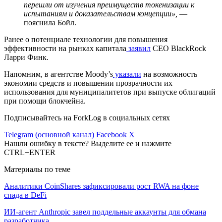
перешли от изучения преимуществ токенизации к
испытаниям и доказательствам концепции»,
—
пояснила Бойл.
Ранее о потенциале технологии для повышения
эффективности на рынках капитала
заявил
CEO BlackRock
Ларри Финк.
Напомним, в агентстве Moody’s
указали
на возможность
экономии средств и повышении прозрачности их
использования для муниципалитетов при выпуске облигаций
при помощи блокчейна.
Подписывайтесь на ForkLog в социальных сетях
Telegram (основной канал)
Facebook
X
Нашли ошибку в тексте? Выделите ее и нажмите
CTRL+ENTER
Материалы по теме
Аналитики CoinShares зафиксировали рост RWA на фоне
спада в DeFi
ИИ-агент Anthropic завел поддельные аккаунты для обмана
разработчика