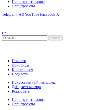
Цены криптовалют
Спецпроекты
Telegram (AI)
YouTube
Facebook
X
En
Новости
Лонгриды
Крипториум
Подкасты
Искусственный интеллект
Дайджест месяца
Корпораты
Цены криптовалют
Спецпроекты