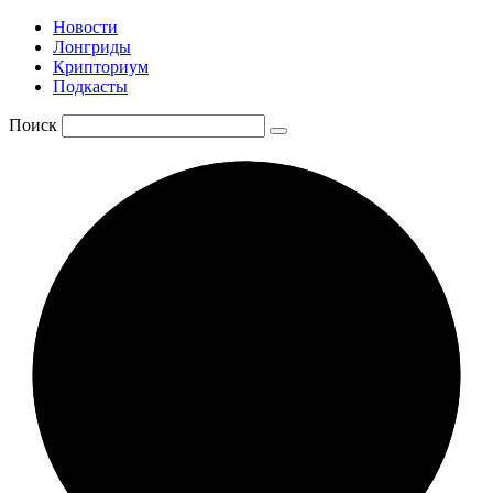
Новости
Лонгриды
Крипториум
Подкасты
Поиск