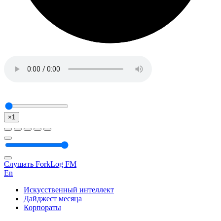
×1
Слушать ForkLog FM
En
Искусственный интеллект
Дайджест месяца
Корпораты