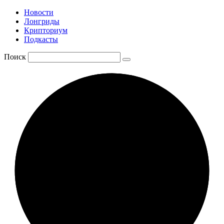
Новости
Лонгриды
Крипториум
Подкасты
Поиск