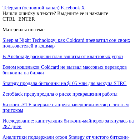
Telegram (основной канал)
Facebook
X
Нашли ошибку в тексте? Выделите ее и нажмите
CTRL+ENTER
Материалы по теме
Sleep at Night Technology: как Coldcard превратил сон своих
пользователей в кошмар
В Anchorage раскрыли план защиты от квантовых угроз
Взлом кошельков Coldcard не вызвал массовых переводов
биткоина на биржи
Strategy продала биткоины на $105 млн для выкупа STRC
ZeroStack предупредила о риске прекращения работы
Биткоин-ETF впервые с апреля завершили месяц с чистым
притоком
Исследование: капитуляция биткоин-майнеров затянулась на
287 дней
Аналитики поддержали отход Strategy от чистого биткоин-