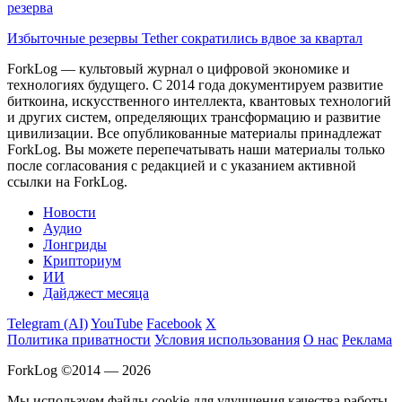
резерва
Избыточные резервы Tether сократились вдвое за квартал
ForkLog — культовый журнал о цифровой экономике и
технологиях будущего. С 2014 года документируем развитие
биткоина, искусственного интеллекта, квантовых технологий
и других систем, определяющих трансформацию и развитие
цивилизации.
Все опубликованные материалы принадлежат
ForkLog. Вы можете перепечатывать наши материалы только
после согласования с редакцией и с указанием активной
ссылки на ForkLog.
Новости
Аудио
Лонгриды
Крипториум
ИИ
Дайджест месяца
Telegram (AI)
YouTube
Facebook
X
Политика приватности
Условия использования
О нас
Реклама
ForkLog ©2014 — 2026
Мы используем файлы cookie для улучшения качества работы.