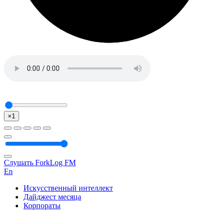
×1
Слушать ForkLog FM
En
Искусственный интеллект
Дайджест месяца
Корпораты