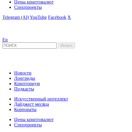
Цены криптовалют
Спецпроекты
Telegram (AI)
YouTube
Facebook
X
En
Новости
Лонгриды
Крипториум
Подкасты
Искусственный интеллект
Дайджест месяца
Корпораты
Цены криптовалют
Спецпроекты