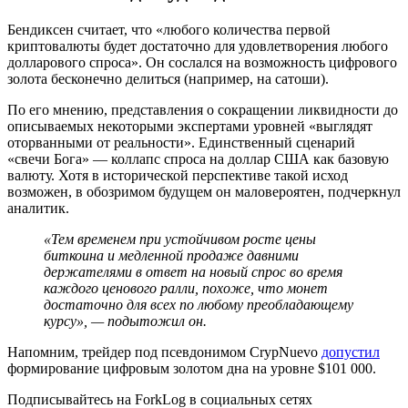
Бендиксен считает, что «любого количества первой
криптовалюты будет достаточно для удовлетворения любого
долларового спроса». Он сослался на возможность цифрового
золота бесконечно делиться (например, на сатоши).
По его мнению, представления о сокращении ликвидности до
описываемых некоторыми экспертами уровней «выглядят
оторванными от реальности». Единственный сценарий
«свечи Бога» — коллапс спроса на доллар США как базовую
валюту. Хотя в исторической перспективе такой исход
возможен, в обозримом будущем он маловероятен, подчеркнул
аналитик.
«Тем временем при устойчивом росте цены
биткоина и медленной продаже давними
держателями в ответ на новый спрос во время
каждого ценового ралли, похоже, что монет
достаточно для всех по любому преобладающему
курсу», — подытожил он.
Напомним, трейдер под псевдонимом CrypNuevo
допустил
формирование цифровым золотом дна на уровне $101 000.
Подписывайтесь на ForkLog в социальных сетях