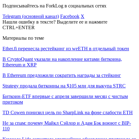
Подписывайтесь на ForkLog в социальных сетях
Telegram (основной канал)
Facebook
X
Нашли ошибку в тексте? Выделите ее и нажмите
CTRL+ENTER
Материалы по теме
Ether.fi перенесла рестейкинг из weETH в отдельный токен
В CryptoQuant указали на накопление китами биткоина,
Ethereum и XRP
В Ethereum предложили сократить награды за стейкинг
Strategy продала биткоины на $105 млн для выкупа STRC
Биткоин-ETF впервые с апреля завершили месяц с чистым
притоком
TD Cowen понизил цель по SharpLink на фоне слабости ETH
Не за спам: почему Майкл Сэйлор и Адам Бэк воюют с BIP-
110