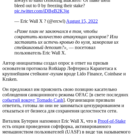
always to slash censoring attackers? Or make them
bleed out to 0 by freezing their stake?
pic.twitter.com/iDBgB2K3jg
— Eric Wall X ? (@ercwl)
August 15, 2022
«Разве план не заключался в том, чтобы
сократить количество атакующих цензоров? Или
заставить их истечь кровью до нуля, заморозив их
стейкинговый депозит?»,
— посетовал
пользователь Eric Wall X.
Автор инициативы создал опрос в ответ на призыв
основателя протокола Rotkiapp Лефтериса Карапетаса к
крупнейшим стейкинг-пулам вроде Lido Finance, Coinbase и
Kraken.
Он предложил им прояснить свою позицию касательно
соблюдения санкционного режима OFAC [в свете последних
событий вокруг Tornado Cash
]. Организации призвали
ответить, готовы ли они не заниматься цензурированием и
отказаться от бизнеса для сохранения целостности сети.
Виталик Бутерин напомнил Eric Wall X, что в
Proof-of-Stake
есть опция проведения софтфорка, активированного
меньшинством пользователей (
UASF
) в виде так называемого