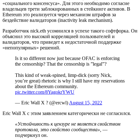
«социального консенсуса». Для этого необходимо согласие
владельцев трети заблокированных в стейкинге активов. В
Ethereum это реализуется через механизм штрафов за
бездействие валидаторов (inactivity leak mechanism).
Разработчик nick.eth усомнился в успехе такого софтфорка. Он
объяснил это высокой корреляцией пользователей и
валидаторов, что приведет к недостаточной поддержке
«непопулярных» решений.
Is it so different now just because OFAC is enforcing
the censorship? That the censorship is ”legal”?
This kind of weak-spined, limp-dick (sorry Nick,
you’re great) rhetoric is why I still have my reservations
about the Ethereum community.
pic.twitter.com/8YagokrYWU
— Eric Wall X ? (@ercwl)
August 15, 2022
Eric Wall X с этим заявлением категорически не согласился.
«Устойчивость к цензуре не является свойством
протокола, это свойство сообщества»,
—
подчеркнул он.