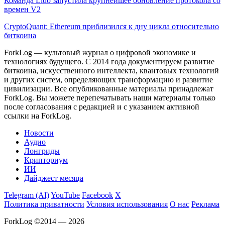
Команда Lido запустила крупнейшее обновление протокола со
времен V2
CryptoQuant: Ethereum приблизился к дну цикла относительно
биткоина
ForkLog — культовый журнал о цифровой экономике и
технологиях будущего. С 2014 года документируем развитие
биткоина, искусственного интеллекта, квантовых технологий
и других систем, определяющих трансформацию и развитие
цивилизации.
Все опубликованные материалы принадлежат
ForkLog. Вы можете перепечатывать наши материалы только
после согласования с редакцией и с указанием активной
ссылки на ForkLog.
Новости
Аудио
Лонгриды
Крипториум
ИИ
Дайджест месяца
Telegram (AI)
YouTube
Facebook
X
Политика приватности
Условия использования
О нас
Реклама
ForkLog ©2014 — 2026