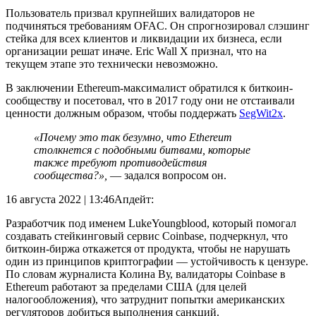
Пользователь призвал крупнейших валидаторов не
подчиняться требованиям OFAC. Он спрогнозировал
слэшинг
стейка для всех клиентов и ликвидации их бизнеса, если
организации решат иначе. Eric Wall X признал, что на
текущем этапе это технически невозможно.
В заключении Ethereum-максималист обратился к биткоин-
сообществу и посетовал, что в 2017 году они не отстаивали
ценности должным образом, чтобы поддержать
SegWit2x
.
«Почему это так безумно, что Ethereum
столкнется с подобными битвами, которые
также требуют противодействия
сообщества?»,
— задался вопросом он.
16 августа 2022 | 13:46
Апдейт:
Разработчик под именем LukeYoungblood, который помогал
создавать стейкинговый сервис Coinbase, подчеркнул, что
биткоин-биржа откажется от продукта, чтобы не нарушать
один из принципов криптографии — устойчивость к цензуре.
По словам журналиста Колина Ву, валидаторы Coinbase в
Ethereum работают за пределами США (для целей
налогообложения), что затруднит попытки американских
регуляторов добиться выполнения санкций.