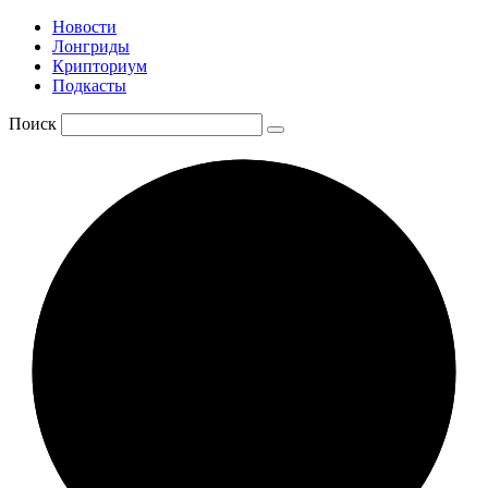
Новости
Лонгриды
Крипториум
Подкасты
Поиск