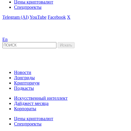
Цены криптовалют
Спецпроекты
Telegram (AI)
YouTube
Facebook
X
En
Новости
Лонгриды
Крипториум
Подкасты
Искусственный интеллект
Дайджест месяца
Корпораты
Цены криптовалют
Спецпроекты