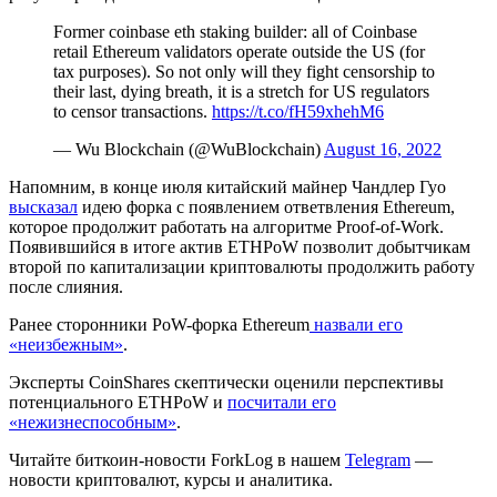
Former coinbase eth staking builder: all of Coinbase
retail Ethereum validators operate outside the US (for
tax purposes). So not only will they fight censorship to
their last, dying breath, it is a stretch for US regulators
to censor transactions.
https://t.co/fH59xhehM6
— Wu Blockchain (@WuBlockchain)
August 16, 2022
Напомним, в конце июля китайский майнер Чандлер Гуо
высказал
идею форка с появлением ответвления Ethereum,
которое продолжит работать на алгоритме Proof-of-Work.
Появившийся в итоге актив ETHPoW позволит добытчикам
второй по капитализации криптовалюты продолжить работу
после слияния.
Ранее сторонники PoW-форка Ethereum
назвали его
«неизбежным»
.
Эксперты CoinShares скептически оценили перспективы
потенциального ETHPoW и
посчитали его
«нежизнеспособным»
.
Читайте биткоин-новости ForkLog в нашем
Telegram
—
новости криптовалют, курсы и аналитика.