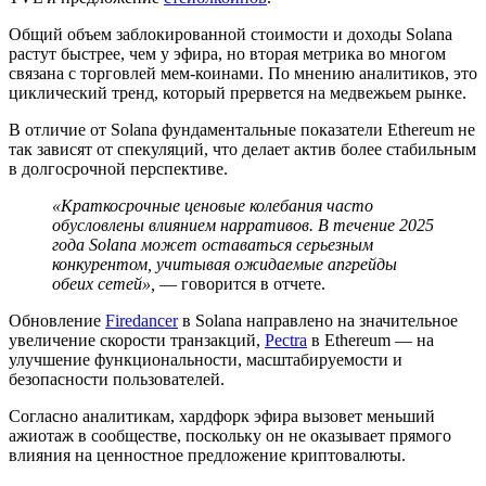
Общий объем заблокированной стоимости и доходы Solana
растут быстрее, чем у эфира, но вторая метрика во многом
связана с торговлей мем-коинами. По мнению аналитиков, это
циклический тренд, который прервется на медвежьем рынке.
В отличие от Solana фундаментальные показатели Ethereum не
так зависят от спекуляций, что делает актив более стабильным
в долгосрочной перспективе.
«Краткосрочные ценовые колебания часто
обусловлены влиянием нарративов. В течение 2025
года Solana может оставаться серьезным
конкурентом, учитывая ожидаемые апгрейды
обеих сетей»,
— говорится в отчете.
Обновление
Firedancer
в Solana направлено на значительное
увеличение скорости транзакций,
Pectra
в Ethereum — на
улучшение функциональности, масштабируемости и
безопасности пользователей.
Согласно аналитикам, хардфорк эфира вызовет меньший
ажиотаж в сообществе, поскольку он не оказывает прямого
влияния на ценностное предложение криптовалюты.