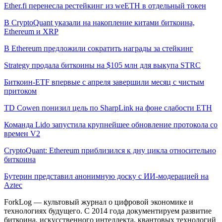
Ether.fi перенесла рестейкинг из weETH в отдельный токен
В CryptoQuant указали на накопление китами биткоина,
Ethereum и XRP
В Ethereum предложили сократить награды за стейкинг
Strategy продала биткоины на $105 млн для выкупа STRC
Биткоин-ETF впервые с апреля завершили месяц с чистым
притоком
TD Cowen понизил цель по SharpLink на фоне слабости ETH
Команда Lido запустила крупнейшее обновление протокола со
времен V2
CryptoQuant: Ethereum приблизился к дну цикла относительно
биткоина
Бутерин представил анонимную доску с ИИ-модерацией на
Aztec
ForkLog — культовый журнал о цифровой экономике и
технологиях будущего. С 2014 года документируем развитие
биткоина, искусственного интеллекта, квантовых технологий