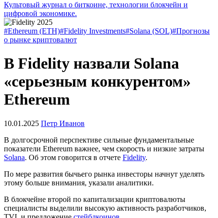
Культовый журнал о биткоине, технологии блокчейн и
цифровой экономике.
#Ethereum (ETH)
#Fidelity Investments
#Solana (SOL)
#Прогнозы
о рынке криптовалют
В Fidelity назвали Solana
«серьезным конкурентом»
Ethereum
10.01.2025
Петр Иванов
В долгосрочной перспективе сильные фундаментальные
показатели Ethereum важнее, чем скорость и низкие затраты
Solana
. Об этом говорится в отчете
Fidelity
.
По мере развития бычьего рынка инвесторы начнут уделять
этому больше внимания, указали аналитики.
В блокчейне второй по капитализации криптовалюты
специалисты выделили высокую активность разработчиков,
TVL
и предложение
стейблкоинов
.