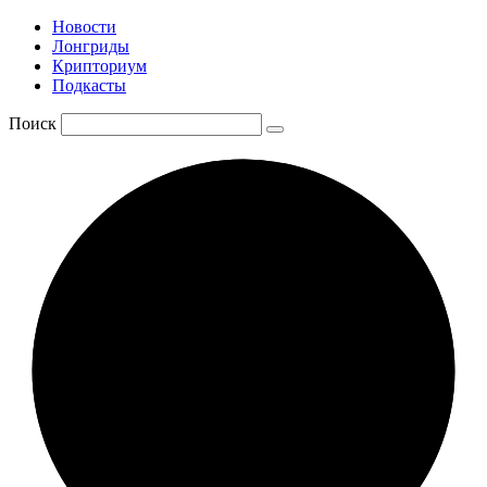
Новости
Лонгриды
Крипториум
Подкасты
Поиск