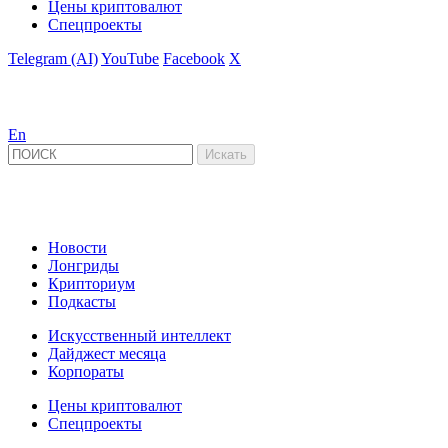
Цены криптовалют
Спецпроекты
Telegram (AI)
YouTube
Facebook
X
En
Новости
Лонгриды
Крипториум
Подкасты
Искусственный интеллект
Дайджест месяца
Корпораты
Цены криптовалют
Спецпроекты