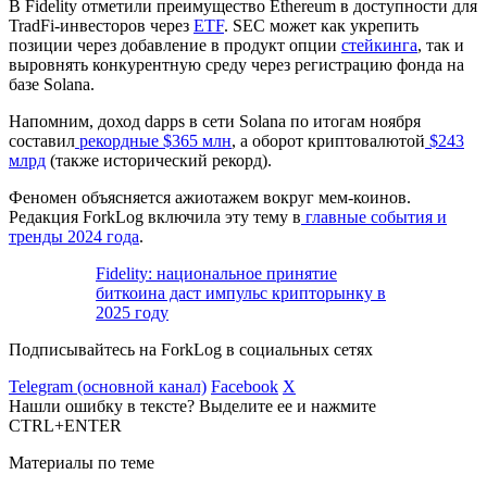
В Fidelity отметили преимущество Ethereum в доступности для
TradFi
-инвесторов через
ETF
.
SEC
может как укрепить
позиции через добавление в продукт опции
стейкинга
, так и
выровнять конкурентную среду через регистрацию фонда на
базе Solana.
Напомним, доход
dapps
в сети Solana по итогам ноября
составил
рекордные $365 млн
, а оборот криптовалютой
$243
млрд
(также исторический рекорд).
Феномен объясняется ажиотажем вокруг мем-коинов.
Редакция ForkLog включила эту тему в
главные события и
тренды 2024 года
.
Fidelity: национальное принятие
биткоина даст импульс крипторынку в
2025 году
Подписывайтесь на ForkLog в социальных сетях
Telegram (основной канал)
Facebook
X
Нашли ошибку в тексте? Выделите ее и нажмите
CTRL+ENTER
Материалы по теме