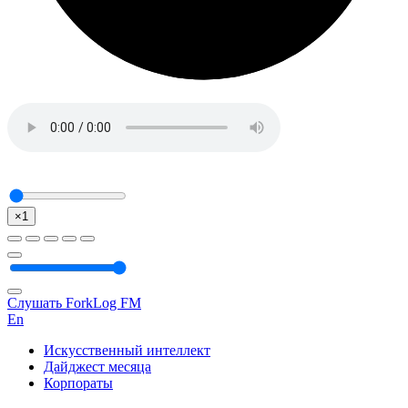
×1
Слушать ForkLog FM
En
Искусственный интеллект
Дайджест месяца
Корпораты