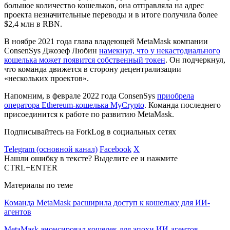
большое количество кошельков, она отправляла на адрес
проекта незначительные переводы и в итоге получила более
$2,4 млн в RBN.
В ноябре 2021 года глава владеющей MetaMask компании
ConsenSys Джозеф Любин
намекнул, что у некастодиального
кошелька может появится собственный токен
. Он подчеркнул,
что команда движется в сторону децентрализации
«нескольких проектов».
Напомним, в феврале 2022 года ConsenSys
приобрела
оператора Ethereum-кошелька MyCrypto
. Команда последнего
присоединится к работе по развитию MetaMask.
Подписывайтесь на ForkLog в социальных сетях
Telegram (основной канал)
Facebook
X
Нашли ошибку в тексте? Выделите ее и нажмите
CTRL+ENTER
Материалы по теме
Команда MetaMask расширила доступ к кошельку для ИИ-
агентов
MetaMask анонсировал кошелек для эпохи ИИ-агентов