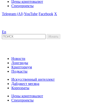
Цены криптовалют
Спецпроекты
Telegram (AI)
YouTube
Facebook
X
En
Новости
Лонгриды
Крипториум
Подкасты
Искусственный интеллект
Дайджест месяца
Корпораты
Цены криптовалют
Спецпроекты