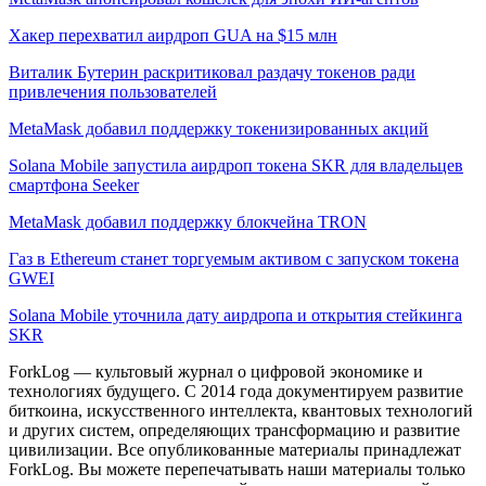
Хакер перехватил аирдроп GUA на $15 млн
Виталик Бутерин раскритиковал раздачу токенов ради
привлечения пользователей
MetaMask добавил поддержку токенизированных акций
Solana Mobile запустила аирдроп токена SKR для владельцев
смартфона Seeker
MetaMask добавил поддержку блокчейна TRON
Газ в Ethereum станет торгуемым активом с запуском токена
GWEI
Solana Mobile уточнила дату аирдропа и открытия стейкинга
SKR
ForkLog — культовый журнал о цифровой экономике и
технологиях будущего. С 2014 года документируем развитие
биткоина, искусственного интеллекта, квантовых технологий
и других систем, определяющих трансформацию и развитие
цивилизации.
Все опубликованные материалы принадлежат
ForkLog. Вы можете перепечатывать наши материалы только