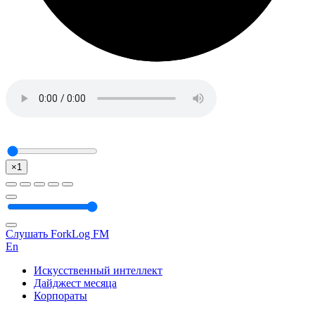
×1
Слушать ForkLog FM
En
Искусственный интеллект
Дайджест месяца
Корпораты