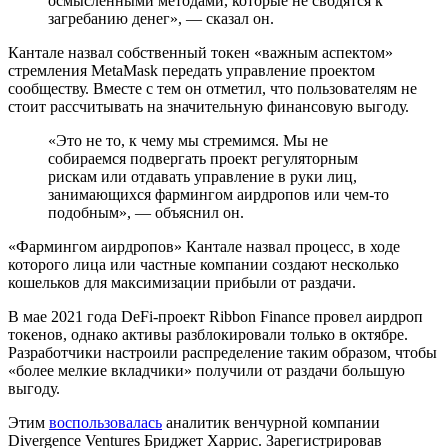
осмысленными методами, которые не сводятся к
загребанию денег», — сказал он.
Кантале назвал собственный токен «важным аспектом»
стремления MetaMask передать управление проектом
сообществу. Вместе с тем он отметил, что пользователям не
стоит рассчитывать на значительную финансовую выгоду.
«Это не то, к чему мы стремимся. Мы не
собираемся подвергать проект регуляторным
рискам или отдавать управление в руки лиц,
занимающихся фармингом аирдропов или чем-то
подобным», — объяснил он.
«Фармингом аирдропов» Кантале назвал процесс, в ходе
которого лица или частные компании создают несколько
кошельков для максимизации прибыли от раздачи.
В мае 2021 года DeFi-проект Ribbon Finance провел аирдроп
токенов, однако активы разблокировали только в октябре.
Разработчики настроили распределение таким образом, чтобы
«более мелкие вкладчики» получили от раздачи большую
выгоду.
Этим
воспользовалась
аналитик венчурной компании
Divergence Ventures Бриджет Харрис. Зарегистрировав