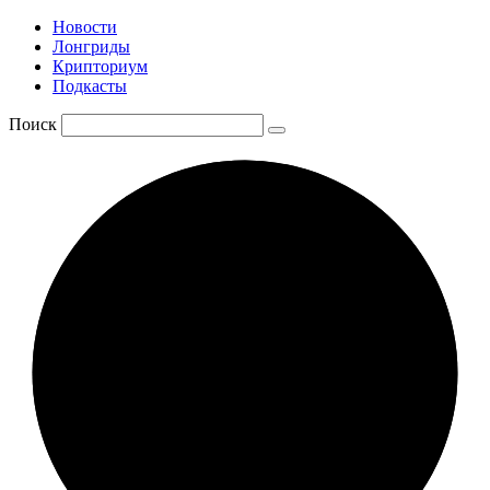
Новости
Лонгриды
Крипториум
Подкасты
Поиск