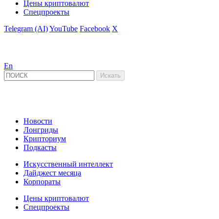
Цены криптовалют
Спецпроекты
Telegram (AI)
YouTube
Facebook
X
En
Новости
Лонгриды
Крипториум
Подкасты
Искусственный интеллект
Дайджест месяца
Корпораты
Цены криптовалют
Спецпроекты