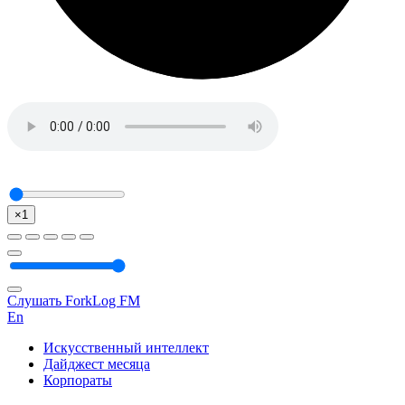
×1
Слушать ForkLog FM
En
Искусственный интеллект
Дайджест месяца
Корпораты