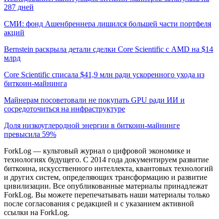
287 дней
СМИ: фонд Ашенбреннера лишился большей части портфеля
акций
Bernstein раскрыла детали сделки Core Scientific с AMD на $14
млрд
Core Scientific списала $41,9 млн ради ускоренного ухода из
биткоин-майнинга
Майнерам посоветовали не покупать GPU ради ИИ и
сосредоточиться на инфраструктуре
Доля низкоуглеродной энергии в биткоин-майнинге
превысила 59%
ForkLog — культовый журнал о цифровой экономике и
технологиях будущего. С 2014 года документируем развитие
биткоина, искусственного интеллекта, квантовых технологий
и других систем, определяющих трансформацию и развитие
цивилизации.
Все опубликованные материалы принадлежат
ForkLog. Вы можете перепечатывать наши материалы только
после согласования с редакцией и с указанием активной
ссылки на ForkLog.