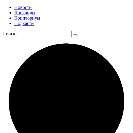
Новости
Лонгриды
Крипториум
Подкасты
Поиск