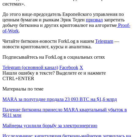
системах».
До этого вице-председатель Европейского управления по
ценным бумагам и рынкам Эрик Теден
призвал
запретить
добычу биткоина и других криптовалют на алгоритме
Proof-
of-Work
.
Читайте биткоин-новости ForkLog в нашем
Telegram
—
новости криптовалют, курсы и аналитика.
Подписывайтесь на ForkLog в социальных сетях
Telegram (основной канал)
Facebook
X
Нашли ошибку в тексте? Выделите ее и нажмите
CTRL+ENTER
Материалы по теме
MARA за полугодие продала 23 093 BTC на $1,6 млрд
Падение биткоина принесло MARA квартальный убыток в
$611 млн
Майнеры усилили борьбу за электроэнергию
Исследование: капитуляция биткоин-майнеров затянулась на