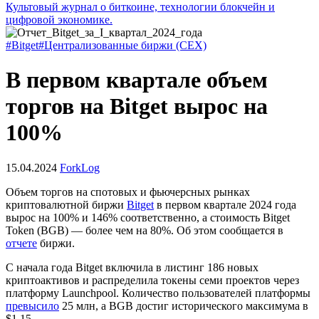
Культовый журнал о биткоине, технологии блокчейн и
цифровой экономике.
#Bitget
#Централизованные биржи (CEX)
В первом квартале объем
торгов на Bitget вырос на
100%
15.04.2024
ForkLog
Объем торгов на спотовых и фьючерсных рынках
криптовалютной биржи
Bitget
в первом квартале 2024 года
вырос на 100% и 146% соответственно, а стоимость Bitget
Token (BGB) ― более чем на 80%. Об этом сообщается в
отчете
биржи.
С начала года Bitget включила в листинг 186 новых
криптоактивов и распределила токены семи проектов через
платформу Launchpool. Количество пользователей платформы
превысило
25 млн, а BGB достиг исторического максимума в
$1,15.