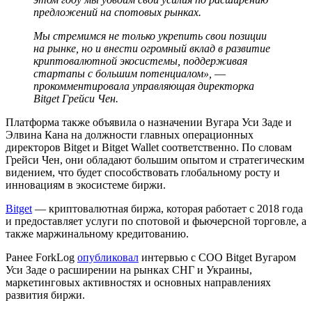
предложений на спотовых рынках.
Мы стремимся не только укрепить свои позиции
на рынке, но и внести огромный вклад в развитие
криптовалютной экосистемы, поддерживая
стартапы с большим потенциалом», ―
прокомментировала управляющая директорка
Bitget Грейси Чен.
Платформа также объявила о назначении Вугара Уси Заде и
Элвина Кана на должности главных операционных
директоров Bitget и Bitget Wallet соответственно. По словам
Грейси Чен, они обладают большим опытом и стратегическим
видением, что будет способствовать глобальному росту и
инновациям в экосистеме биржи.
Bitget
— криптовалютная биржа, которая работает с 2018 года
и предоставляет услуги по спотовой и фьючерсной торговле, а
также маржинальному кредитованию.
Ранее ForkLog
опубликовал
интервью с COO Bitget Вугаром
Уси Заде о расширении на рынках СНГ и Украины,
маркетинговых активностях и основных направлениях
развития биржи.