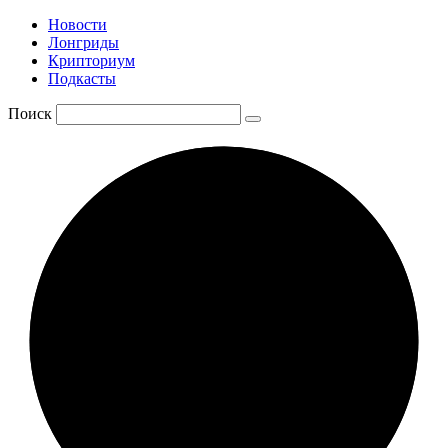
Новости
Лонгриды
Крипториум
Подкасты
Поиск