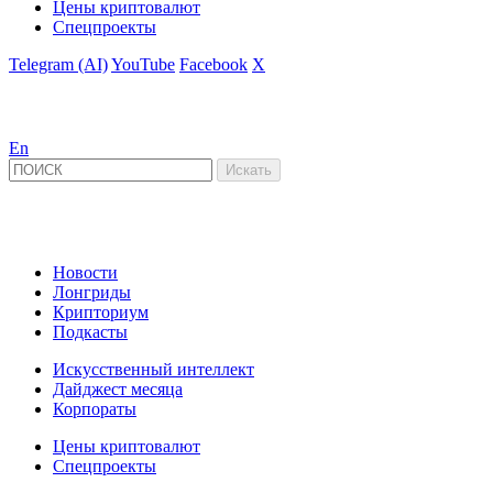
Цены криптовалют
Спецпроекты
Telegram (AI)
YouTube
Facebook
X
En
Новости
Лонгриды
Крипториум
Подкасты
Искусственный интеллект
Дайджест месяца
Корпораты
Цены криптовалют
Спецпроекты