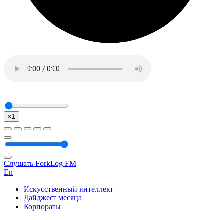
×1
Слушать ForkLog FM
En
Искусственный интеллект
Дайджест месяца
Корпораты