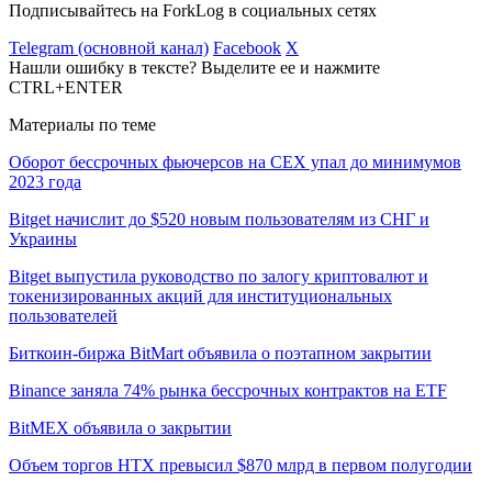
Подписывайтесь на ForkLog в социальных сетях
Telegram (основной канал)
Facebook
X
Нашли ошибку в тексте? Выделите ее и нажмите
CTRL+ENTER
Материалы по теме
Оборот бессрочных фьючерсов на CEX упал до минимумов
2023 года
Bitget начислит до $520 новым пользователям из СНГ и
Украины
Bitget выпустила руководство по залогу криптовалют и
токенизированных акций для институциональных
пользователей
Биткоин-биржа BitMart объявила о поэтапном закрытии
Binance заняла 74% рынка бессрочных контрактов на ETF
BitMEX объявила о закрытии
Объем торгов HTX превысил $870 млрд в первом полугодии