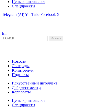
Цены криптовалют
Спецпроекты
Telegram (AI)
YouTube
Facebook
X
En
Новости
Лонгриды
Крипториум
Подкасты
Искусственный интеллект
Дайджест месяца
Корпораты
Цены криптовалют
Спецпроекты