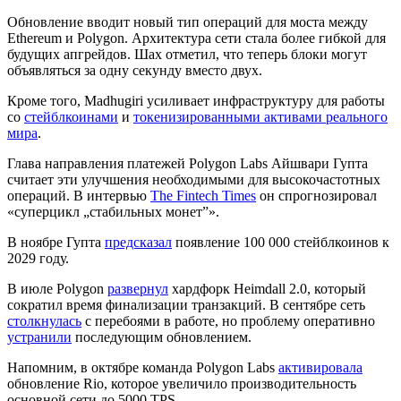
Обновление вводит новый тип операций для моста между
Ethereum и Polygon. Архитектура сети стала более гибкой для
будущих апгрейдов. Шах отметил, что теперь блоки могут
объявляться за одну секунду вместо двух.
Кроме того, Madhugiri усиливает инфраструктуру для работы
со
стейблкоинами
и
токенизированными активами реального
мира
.
Глава направления платежей Polygon Labs Айшвари Гупта
считает эти улучшения необходимыми для высокочастотных
операций. В интервью
The Fintech Times
он спрогнозировал
«суперцикл „стабильных монет”».
В ноябре Гупта
предсказал
появление 100 000 стейблкоинов к
2029 году.
В июле Polygon
развернул
хардфорк Heimdall 2.0, который
сократил время финализации транзакций. В сентябре сеть
столкнулась
c перебоями в работе, но проблему оперативно
устранили
последующим обновлением.
Напомним, в октябре команда Polygon Labs
активировала
обновление Rio, которое увеличило производительность
основной сети до 5000
TPS
.