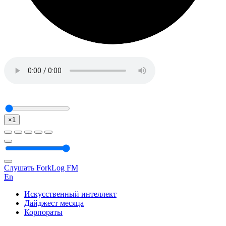
×1
Слушать ForkLog FM
En
Искусственный интеллект
Дайджест месяца
Корпораты