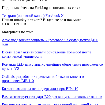
Подписывайтесь на ForkLog в социальных сетях
Telegram (основной канал)
Facebook
X
Нашли ошибку в тексте? Выделите ее и нажмите
CTRL+ENTER
Материалы по теме
Aave предложила закрыть 50 резервов на сумму почти $100
млн
В сети Zcash активировали обновление Ironwood после
критической уязвимости
Команда Lido запустила крупнейшее обновление протокола со
времен V2
Ordinals-разработчик представил биткоин-клиент в
противовес BIP-110
Биткоин-майнеры не поддержали форк BIP-110
Base активирует стандарт B20 для выпуска нативных токенов
Бутерин назвал главные приоритеты новой дорожной карты