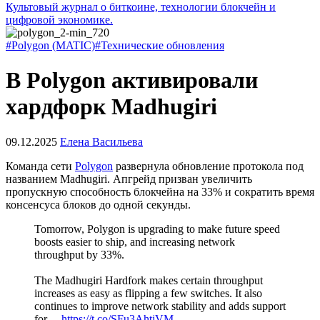
Культовый журнал о биткоине, технологии блокчейн и
цифровой экономике.
#Polygon (MATIC)
#Технические обновления
В Polygon активировали
хардфорк Madhugiri
09.12.2025
Елена Васильева
Команда cети
Polygon
развернула обновление протокола под
названием Madhugiri. Апгрейд призван увеличить
пропускную способность блокчейна на 33% и сократить время
консенсуса блоков до одной секунды.
Tomorrow, Polygon is upgrading to make future speed
boosts easier to ship, and increasing network
throughput by 33%.
The Madhugiri Hardfork makes certain throughput
increases as easy as flipping a few switches. It also
continues to improve network stability and adds support
for…
https://t.co/SFu3AhtjVM