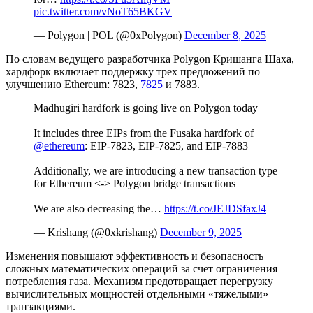
pic.twitter.com/vNoT65BKGV
— Polygon | POL (@0xPolygon)
December 8, 2025
По словам ведущего разработчика Polygon Кришанга Шаха,
хардфорк включает поддержку трех предложений по
улучшению Ethereum: 7823,
7825
и 7883.
Madhugiri hardfork is going live on Polygon today
It includes three EIPs from the Fusaka hardfork of
@ethereum
: EIP-7823, EIP-7825, and EIP-7883
Additionally, we are introducing a new transaction type
for Ethereum <-> Polygon bridge transactions
We are also decreasing the…
https://t.co/JEJDSfaxJ4
— Krishang (@0xkrishang)
December 9, 2025
Изменения повышают эффективность и безопасность
сложных математических операций за счет ограничения
потребления газа. Механизм предотвращает перегрузку
вычислительных мощностей отдельными «тяжелыми»
транзакциями.