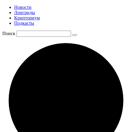
Новости
Лонгриды
Крипториум
Подкасты
Поиск