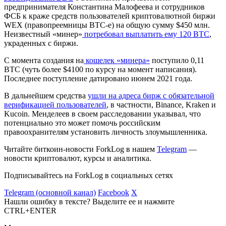
предпринимателя Константина Малофеева и сотрудников
ФСБ к краже средств пользователей криптовалютной биржи
WEX (правопреемницы BTC-e) на общую сумму $450 млн.
Неизвестный «минер»
потребовал выплатить ему 120 BTC
,
украденных с биржи.
С момента создания на
кошелек «минера»
поступило 0,11
BTC (чуть более $4100 по курсу на момент написания).
Последнее поступление датировано июнем 2021 года.
В дальнейшем средства
ушли на адреса бирж с обязательной
верификацией пользователей
, в частности, Binance, Kraken и
Kucoin. Менделеев в своем расследовании указывал, что
потенциально это может помочь российским
правоохранителям установить личность злоумышленника.
Читайте биткоин-новости ForkLog в нашем
Telegram
—
новости криптовалют, курсы и аналитика.
Подписывайтесь на ForkLog в социальных сетях
Telegram (основной канал)
Facebook
X
Нашли ошибку в тексте? Выделите ее и нажмите
CTRL+ENTER