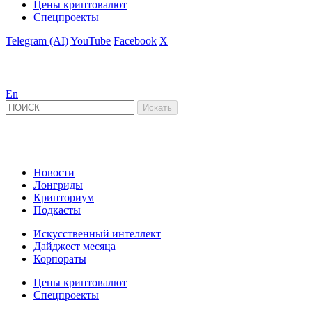
Цены криптовалют
Спецпроекты
Telegram (AI)
YouTube
Facebook
X
En
Новости
Лонгриды
Крипториум
Подкасты
Искусственный интеллект
Дайджест месяца
Корпораты
Цены криптовалют
Спецпроекты