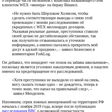
о переводе части биткоинов с кошелька называющего себя
клиентом WEX «минера» на биржу Binance.
«Не нужно быть Шерлоком Холмсом, чтобы
сделать соответствующие выводы о связи этой
провокации с моими расследованиями об
украденных с WEX миллиардах долларов.
Указывая реальные данные, преступники ставили
своей целью не дестабилизацию обстановки, так
как получатели отзванивались и уточняли
информацию, а именно пытались превратить мой
досуг в адский праздник», – заявил бизнесмен в
комментарии ForkLog.
Он добавил, что инцидент «не похож на забавы школьников»,
поскольку является уголовно наказуемым деянием, и нацелен
именно на предотвращение его расследований.
«Хотя преступники не выходили со мной на связь,
могу сказать только одно – не дождетесь, теперь я
точно знаю, что напал на правильный след», –
заявил Менделеев.
Напомним, серия ложных минирований на территории РФ
началась с ноября 2019 года, вскоре после публикации
расследования BBC
о возможной причастности