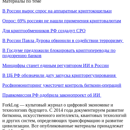
Материалы по теме
В России вырос спрос на аппаратные криптокошельки
Опрос: 69% россиян не нашли применения криптовалютам
Для криптообменников РФ создадут СРО
В России Павла Дурова обвинили в содействии терроризму
В Госдуме предложили блокировать криптопереводы по
подозрению банков
Минцифры станет единым регулятором ИИ в России
В ЦБ РФ обозначили дату запуска крипторегулирования
Росфинмониторинг ужесточит контроль биткоин-операций
Правкомиссия РФ одобрила законопроект об ИИ
ForkLog — культовый журнал о цифровой экономике и
технологиях будущего. С 2014 года документируем развитие
биткоина, искусственного интеллекта, квантовых технологий
и других систем, определяющих трансформацию и развитие
цивилизации.
Все опубликованные материалы принадлежат