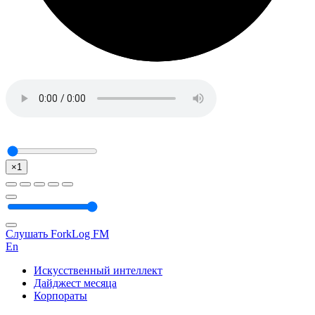
×1
Слушать ForkLog FM
En
Искусственный интеллект
Дайджест месяца
Корпораты