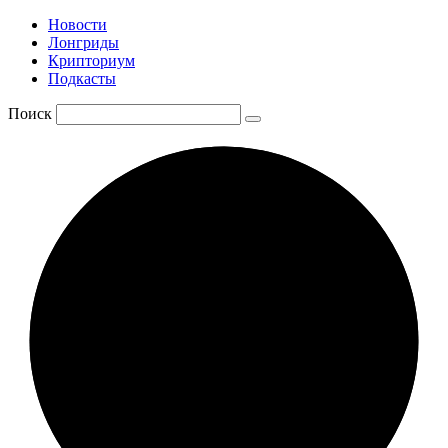
Новости
Лонгриды
Крипториум
Подкасты
Поиск