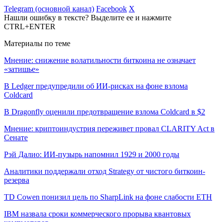
Telegram (основной канал)
Facebook
X
Нашли ошибку в тексте? Выделите ее и нажмите
CTRL+ENTER
Материалы по теме
Мнение: снижение волатильности биткоина не означает
«затишье»
В Ledger предупредили об ИИ-рисках на фоне взлома
Coldcard
В Dragonfly оценили предотвращение взлома Coldcard в $2
Мнение: криптоиндустрия переживет провал CLARITY Act в
Сенате
Рэй Далио: ИИ-пузырь напомнил 1929 и 2000 годы
Аналитики поддержали отход Strategy от чистого биткоин-
резерва
TD Cowen понизил цель по SharpLink на фоне слабости ETH
IBM назвала сроки коммерческого прорыва квантовых