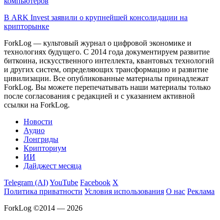
компьютеров
В ARK Invest заявили о крупнейшей консолидации на
крипторынке
ForkLog — культовый журнал о цифровой экономике и
технологиях будущего. С 2014 года документируем развитие
биткоина, искусственного интеллекта, квантовых технологий
и других систем, определяющих трансформацию и развитие
цивилизации.
Все опубликованные материалы принадлежат
ForkLog. Вы можете перепечатывать наши материалы только
после согласования с редакцией и с указанием активной
ссылки на ForkLog.
Новости
Аудио
Лонгриды
Крипториум
ИИ
Дайджест месяца
Telegram (AI)
YouTube
Facebook
X
Политика приватности
Условия использования
О нас
Реклама
ForkLog ©2014 — 2026