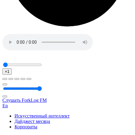
×1
Слушать ForkLog FM
En
Искусственный интеллект
Дайджест месяца
Корпораты