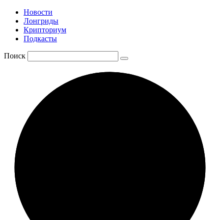
Новости
Лонгриды
Крипториум
Подкасты
Поиск