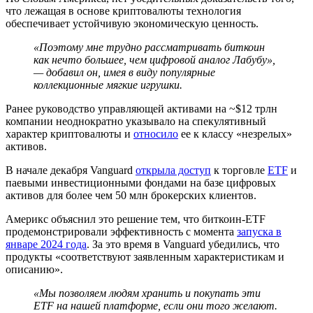
что лежащая в основе криптовалюты технология
обеспечивает устойчивую экономическую ценность.
«Поэтому мне трудно рассматривать биткоин
как нечто большее, чем цифровой аналог Лабубу»,
— добавил он, имея в виду популярные
коллекционные мягкие игрушки.
Ранее руководство управляющей активами на ~$12 трлн
компании неоднократно указывало на спекулятивный
характер криптовалюты и
относило
ее к классу «незрелых»
активов.
В начале декабря Vanguard
открыла доступ
к торговле
ETF
и
паевыми инвестиционными фондами на базе цифровых
активов для более чем 50 млн брокерских клиентов.
Америкс объяснил это решение тем, что биткоин-ETF
продемонстрировали эффективность с момента
запуска в
январе 2024 года
. За это время в Vanguard убедились, что
продукты «соответствуют заявленным характеристикам и
описанию».
«Мы позволяем людям хранить и покупать эти
ETF на нашей платформе, если они того желают.