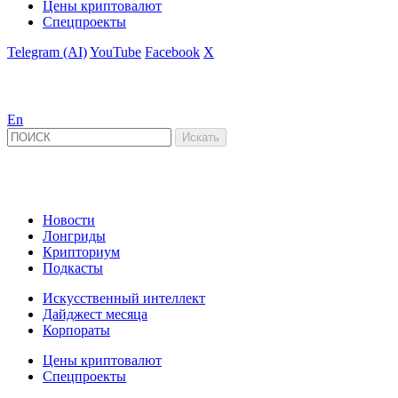
Цены криптовалют
Спецпроекты
Telegram (AI)
YouTube
Facebook
X
En
Новости
Лонгриды
Крипториум
Подкасты
Искусственный интеллект
Дайджест месяца
Корпораты
Цены криптовалют
Спецпроекты