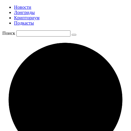
Новости
Лонгриды
Крипториум
Подкасты
Поиск