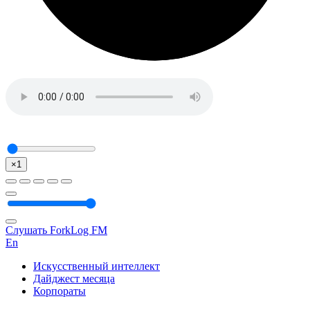
×1
Слушать ForkLog FM
En
Искусственный интеллект
Дайджест месяца
Корпораты