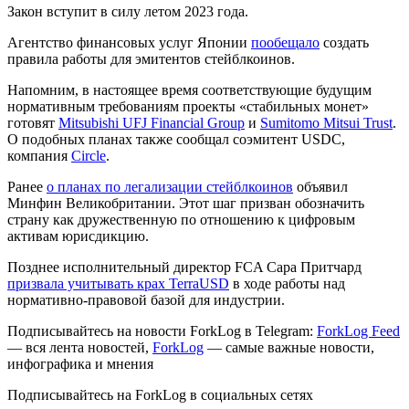
Закон вступит в силу летом 2023 года.
Агентство финансовых услуг Японии
пообещало
создать
правила работы для эмитентов стейблкоинов.
Напомним, в настоящее время соответствующие будущим
нормативным требованиям проекты «стабильных монет»
готовят
Mitsubishi UFJ Financial Group
и
Sumitomo Mitsui Trust
.
О подобных планах также сообщал соэмитент USDC,
компания
Circle
.
Ранее
о планах по легализации стейблкоинов
объявил
Минфин Великобритании. Этот шаг призван обозначить
страну как дружественную по отношению к цифровым
активам юрисдикцию.
Позднее исполнительный директор
FCA
Сара Притчард
призвала учитывать крах TerraUSD
в ходе работы над
нормативно-правовой базой для индустрии.
Подписывайтесь на новости ForkLog в Telegram:
ForkLog Feed
— вся лента новостей,
ForkLog
— самые важные новости,
инфографика и мнения
Подписывайтесь на ForkLog в социальных сетях