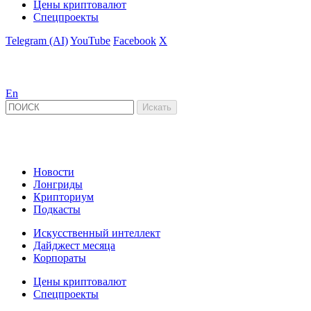
Цены криптовалют
Спецпроекты
Telegram (AI)
YouTube
Facebook
X
En
Новости
Лонгриды
Крипториум
Подкасты
Искусственный интеллект
Дайджест месяца
Корпораты
Цены криптовалют
Спецпроекты