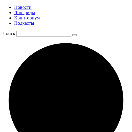
Новости
Лонгриды
Крипториум
Подкасты
Поиск