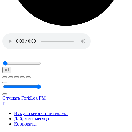
×1
Слушать ForkLog FM
En
Искусственный интеллект
Дайджест месяца
Корпораты