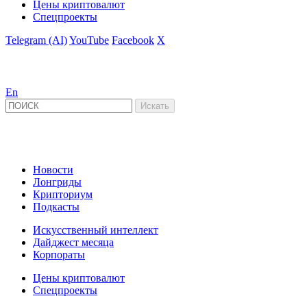
Цены криптовалют
Спецпроекты
Telegram (AI)
YouTube
Facebook
X
En
Новости
Лонгриды
Крипториум
Подкасты
Искусственный интеллект
Дайджест месяца
Корпораты
Цены криптовалют
Спецпроекты