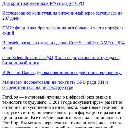
Для криптообменников РФ создадут СРО
Исследование: капитуляция биткоин-майнеров затянулась на
287 дней
СМИ: фонд Ашенбреннера лишился большей части портфеля
акций
Bernstein раскрыла детали сделки Core Scientific с AMD на $14
млрд
Core Scientific списала $41,9 млн ради ускоренного ухода из
биткоин-майнинга
В России Павла Дурова обвинили в содействии терроризму
Майнерам посоветовали не покупать GPU ради ИИ и
сосредоточиться на инфраструктуре
ForkLog — культовый журнал о цифровой экономике и
технологиях будущего. С 2014 года документируем развитие
биткоина, искусственного интеллекта, квантовых технологий
и других систем, определяющих трансформацию и развитие
цивилизации.
Все опубликованные материалы принадлежат
ForkLog. Вы можете перепечатывать наши материалы только
после согласования с редакцией и с указанием активной