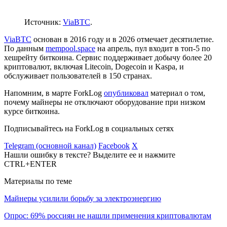
Источник:
ViaBTC
.
ViaBTC
основан в 2016 году и в 2026 отмечает десятилетие.
По данным
mempool.space
на апрель, пул входит в топ-5 по
хешрейту биткоина. Сервис поддерживает добычу более 20
криптовалют, включая Litecoin, Dogecoin и Kaspa, и
обслуживает пользователей в 150 странах.
Напомним, в марте ForkLog
опубликовал
материал о том,
почему майнеры не отключают оборудование при низком
курсе биткоина.
Подписывайтесь на ForkLog в социальных сетях
Telegram (основной канал)
Facebook
X
Нашли ошибку в тексте? Выделите ее и нажмите
CTRL+ENTER
Материалы по теме
Майнеры усилили борьбу за электроэнергию
Опрос: 69% россиян не нашли применения криптовалютам