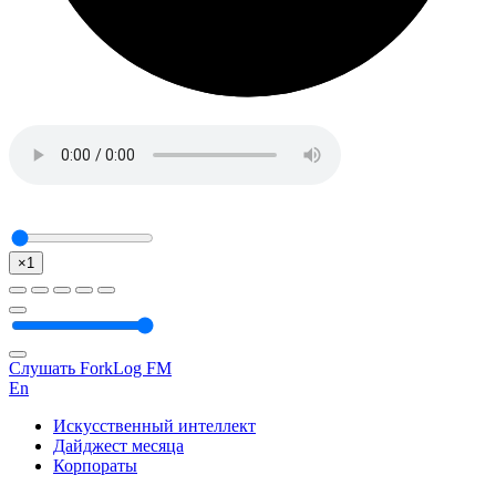
×1
Слушать ForkLog FM
En
Искусственный интеллект
Дайджест месяца
Корпораты