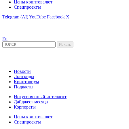
Цены криптовалют
Спецпроекты
Telegram (AI)
YouTube
Facebook
X
En
Новости
Лонгриды
Крипториум
Подкасты
Искусственный интеллект
Дайджест месяца
Корпораты
Цены криптовалют
Спецпроекты