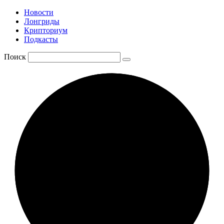
Новости
Лонгриды
Крипториум
Подкасты
Поиск