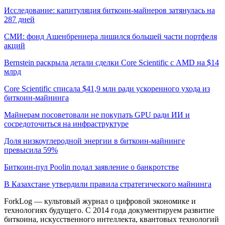
Исследование: капитуляция биткоин-майнеров затянулась на
287 дней
СМИ: фонд Ашенбреннера лишился большей части портфеля
акций
Bernstein раскрыла детали сделки Core Scientific с AMD на $14
млрд
Core Scientific списала $41,9 млн ради ускоренного ухода из
биткоин-майнинга
Майнерам посоветовали не покупать GPU ради ИИ и
сосредоточиться на инфраструктуре
Доля низкоуглеродной энергии в биткоин-майнинге
превысила 59%
Биткоин-пул Poolin подал заявление о банкротстве
В Казахстане утвердили правила стратегического майнинга
ForkLog — культовый журнал о цифровой экономике и
технологиях будущего. С 2014 года документируем развитие
биткоина, искусственного интеллекта, квантовых технологий