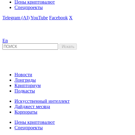
Цены криптовалют
Спецпроекты
Telegram (AI)
YouTube
Facebook
X
En
Новости
Лонгриды
Крипториум
Подкасты
Искусственный интеллект
Дайджест месяца
Корпораты
Цены криптовалют
Спецпроекты