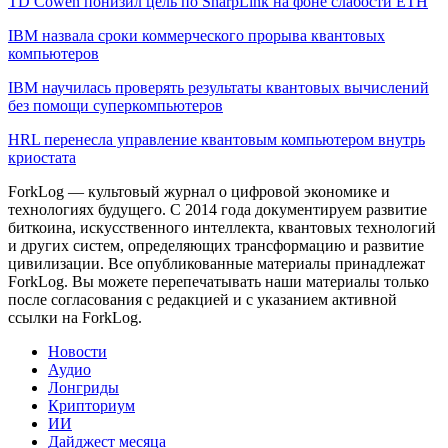
TD Cowen понизил цель по SharpLink на фоне слабости ETH
IBM назвала сроки коммерческого прорыва квантовых
компьютеров
IBM научилась проверять результаты квантовых вычислений
без помощи суперкомпьютеров
HRL перенесла управление квантовым компьютером внутрь
криостата
ForkLog — культовый журнал о цифровой экономике и
технологиях будущего. С 2014 года документируем развитие
биткоина, искусственного интеллекта, квантовых технологий
и других систем, определяющих трансформацию и развитие
цивилизации.
Все опубликованные материалы принадлежат
ForkLog. Вы можете перепечатывать наши материалы только
после согласования с редакцией и с указанием активной
ссылки на ForkLog.
Новости
Аудио
Лонгриды
Крипториум
ИИ
Дайджест месяца