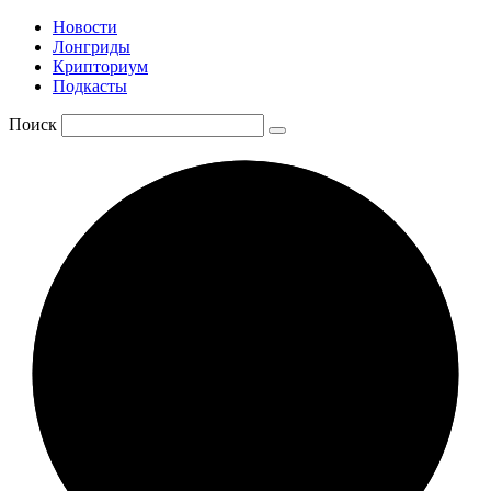
Новости
Лонгриды
Крипториум
Подкасты
Поиск