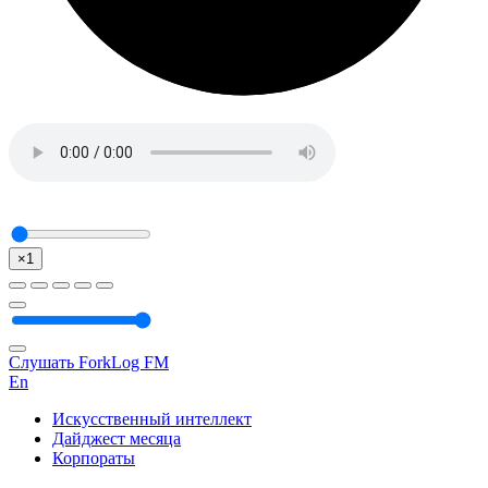
×1
Слушать ForkLog FM
En
Искусственный интеллект
Дайджест месяца
Корпораты