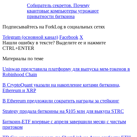
Собиратель секретов. Почему
квантовые компьютеры угрожают
приватности биткоина
Подписывайтесь на ForkLog в социальных сетях
Telegram (основной канал)
Facebook
X
Нашли ошибку в тексте? Выделите ее и нажмите
CTRL+ENTER
Материалы по теме
Uniswap представила платформу для выпуска мем-токенов в
Robinhood Chain
В CryptoQuant указали на накопление китами биткоина,
Ethereum и XRP
В Ethereum предложили сократить награды за стейкинг
Strategy продала биткоины на $105 млн для выкупа STRC
Биткоин-ETF впервые с апреля завершили месяц с чистым
притоком