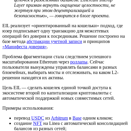
Layer призван вернуть ощущение целостности, не
жертвуя при этом децентрализацией и
безопасностью», — говорится в блоге проекта.
EIL реализует «ориентированный на кошельки» подход, где
юзер подписывает одну транзакцию для межсетевых
операций без доверия к посредникам. Решение построено на
базе метода
абстракции учетной записи
и принципов
«Манифеста доверия»
.
Проблема фрагментации стала следствием успешного
масштабирования Ethereum через
роллапы
. Сейчас
пользователи вынуждены управлять балансами в разных
блокчейнах, выбирать мосты и отслеживать, на каком L2-
решении находятся их активы.
Цель EIL — сделать кошелек единой точкой доступа к
экосистеме второй по капитализации криптовалюты с
автоматической поддержкой новых совместимых сетей.
Примеры использования:
перевод
USDC
из
Arbitrum
в
Base
одним кликом;
создание
NFT
на Linea с автоматической консолидацией
балансов из разных сетей;