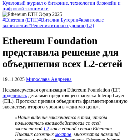
Культовый журнал о биткоине, технологии блокчейн и
цифровой экономике.
#Ethereum (ETH)
#Виталик Бутерин
#квантовые
вычисления
#Решения второго уровня (L2)
Ethereum Foundation
представила решение для
объединения всех L2-сетей
19.11.2025
Мирослава Андреева
Некоммерческая организация Ethereum Foundation (EF)
поделилась
деталями предстоящего запуска Interop Layer
(EIL). Протокол призван объединить фрагментированную
экосистему второго уровня в «единую цепь».
«Наше видение заключается в том, чтобы
пользователь взаимодействовал со всей
экосистемой
L2
как с единой сетью Ethereum.
Никаких сложных
мостов
, множества названий
цепочек и разделенных балансов. Ethereum Interop