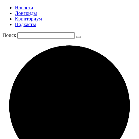
Новости
Лонгриды
Крипториум
Подкасты
Поиск