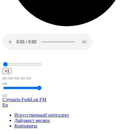
×1
Слушать ForkLog FM
En
Искусственный интеллект
Дайджест месяца
Корпораты