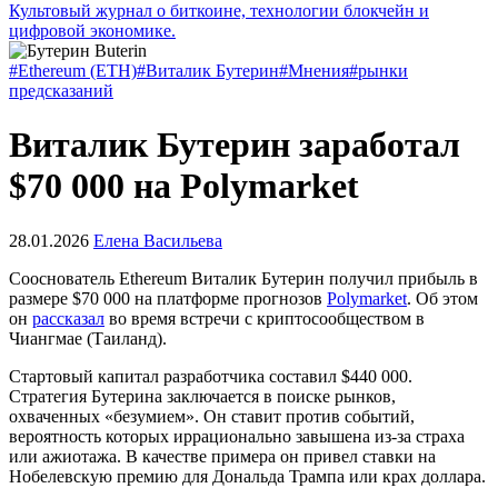
Культовый журнал о биткоине, технологии блокчейн и
цифровой экономике.
#Ethereum (ETH)
#Виталик Бутерин
#Мнения
#рынки
предсказаний
Виталик Бутерин заработал
$70 000 на Polymarket
28.01.2026
Елена Васильева
Сооснователь Ethereum Виталик Бутерин получил прибыль в
размере $70 000 на платформе прогнозов
Polymarket
. Об этом
он
рассказал
во время встречи с криптосообществом в
Чиангмае (Таиланд).
Стартовый капитал разработчика составил $440 000.
Стратегия Бутерина заключается в поиске рынков,
охваченных «безумием». Он ставит против событий,
вероятность которых иррационально завышена из-за страха
или ажиотажа. В качестве примера он привел ставки на
Нобелевскую премию для Дональда Трампа или крах доллара.