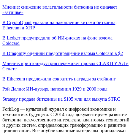
Мнение: снижение волатильности биткоина не означает
«затишье»
В CryptoQuant указали на накопление китами биткоина,
Ethereum и XRP
В Ledger предупредили об ИИ-рисках на фоне взлома
Coldcard
В Dragonfly оценили предотвращение взлома Coldcard в $2
Мнение: криптоиндустрия переживет провал CLARITY Act в
Сенате
В Ethereum предложили сократить награды за стейкинг
Рэй Далио: ИИ-пузырь напомнил 1929 и 2000 годы
Strategy продала биткоины на $105 млн для выкупа STRC
ForkLog — культовый журнал о цифровой экономике и
технологиях будущего. С 2014 года документируем развитие
биткоина, искусственного интеллекта, квантовых технологий
и других систем, определяющих трансформацию и развитие
цивилизации.
Все опубликованные материалы принадлежат