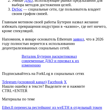
Умные
ДАО
, использующие рынки предсказаний для
выбора методов достижения целей.
DeSoc
— социальные сети, где пользователь владеет
своим графом связей.
Главным мотивом своей работы Бутерин назвал желание
избежать превращения индустрии в «казино», где нет ничего,
кроме спекуляций.
Напомним, в январе основатель Ethereum
заявил
, что в 2026
году полностью вернется к использованию
децентрализованных социальных сетей.
Виталик Бутерин раскритиковал
современные ДАО и призвал к их
изменению
Подписывайтесь на ForkLog в социальных сетях
Telegram (основной канал)
Facebook
X
Нашли ошибку в тексте? Выделите ее и нажмите
CTRL+ENTER
Материалы по теме
Ether.fi перенесла рестейкинг из weETH в отдельный токен