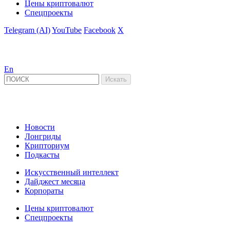
Цены криптовалют
Спецпроекты
Telegram (AI)
YouTube
Facebook
X
En
Новости
Лонгриды
Крипториум
Подкасты
Искусственный интеллект
Дайджест месяца
Корпораты
Цены криптовалют
Спецпроекты