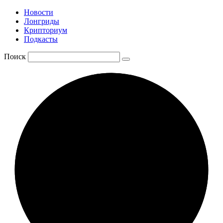
Новости
Лонгриды
Крипториум
Подкасты
Поиск