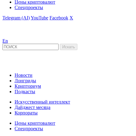
Цены криптовалют
Спецпроекты
Telegram (AI)
YouTube
Facebook
X
En
Новости
Лонгриды
Крипториум
Подкасты
Искусственный интеллект
Дайджест месяца
Корпораты
Цены криптовалют
Спецпроекты