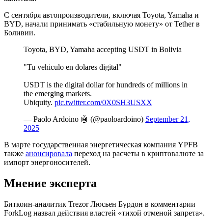
С сентября автопроизводители, включая Toyota, Yamaha и
BYD, начали принимать «стабильную монету» от Tether в
Боливии.
Toyota, BYD, Yamaha accepting USDT in Bolivia
"Tu vehiculo en dolares digital"
USDT is the digital dollar for hundreds of millions in
the emerging markets.
Ubiquity.
pic.twitter.com/0X0SH3USXX
— Paolo Ardoino 🤖 (@paoloardoino)
September 21,
2025
В марте государственная энергетическая компания YPFB
также
анонсировала
переход на расчеты в криптовалюте за
импорт энергоносителей.
Мнение эксперта
Биткоин-аналитик Trezor Люсьен Бурдон в комментарии
ForkLog назвал действия властей «тихой отменой запрета».