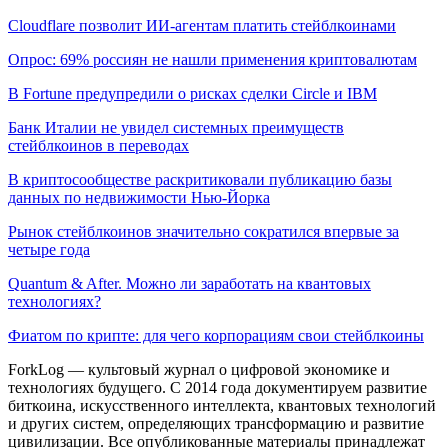
Cloudflare позволит ИИ-агентам платить стейблкоинами
Опрос: 69% россиян не нашли применения криптовалютам
В Fortune предупредили о рисках сделки Circle и IBM
Банк Италии не увидел системных преимуществ
стейблкоинов в переводах
В криптосообществе раскритиковали публикацию базы
данных по недвижимости Нью-Йорка
Рынок стейблкоинов значительно сократился впервые за
четыре года
Quantum & After. Можно ли заработать на квантовых
технологиях?
Фиатом по крипте: для чего корпорациям свои стейблкоины
ForkLog — культовый журнал о цифровой экономике и
технологиях будущего. С 2014 года документируем развитие
биткоина, искусственного интеллекта, квантовых технологий
и других систем, определяющих трансформацию и развитие
цивилизации.
Все опубликованные материалы принадлежат