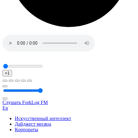
×1
Слушать ForkLog FM
En
Искусственный интеллект
Дайджест месяца
Корпораты