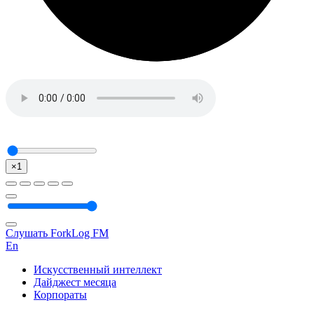
×1
Слушать ForkLog FM
En
Искусственный интеллект
Дайджест месяца
Корпораты