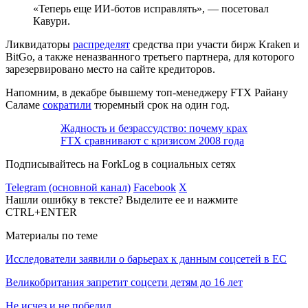
«Теперь еще ИИ-ботов исправлять», — посетовал
Кавури.
Ликвидаторы
распределят
средства при участи бирж Kraken и
BitGo, а также неназванного третьего партнера, для которого
зарезервировано место на сайте кредиторов.
Напомним, в декабре бывшему топ-менеджеру FTX Райану
Саламе
сократили
тюремный срок на один год.
Жадность и безрассудство: почему крах
FTX сравнивают с кризисом 2008 года
Подписывайтесь на ForkLog в социальных сетях
Telegram (основной канал)
Facebook
X
Нашли ошибку в тексте? Выделите ее и нажмите
CTRL+ENTER
Материалы по теме
Исследователи заявили о барьерах к данным соцсетей в ЕС
Великобритания запретит соцсети детям до 16 лет
Не исчез и не победил