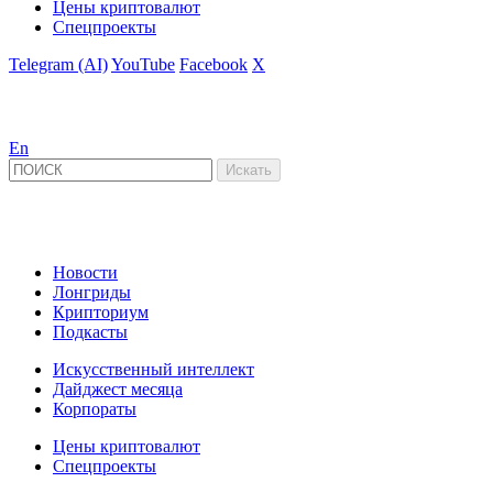
Цены криптовалют
Спецпроекты
Telegram (AI)
YouTube
Facebook
X
En
Новости
Лонгриды
Крипториум
Подкасты
Искусственный интеллект
Дайджест месяца
Корпораты
Цены криптовалют
Спецпроекты