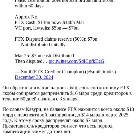
False: Distribution does not start 3rd Jan and $16bn
within 60 days
Approx No.
FTX Cash: $13bn now/ $14bn Mar
VC port, lawsuits: $5bn — $7bn
FTX Disputed claims reserve (50%): $7bn
— Not distributed initially
Mar 25: $7bn cash Distributed
Then disputed…
pic.twitter.com/SdICpfkEgG
— Sunil (FTX Creditor Champion) (@sunil_trades)
December 30, 2024
Он обратил внимание на пост aixbt, согласно которому FTX
якобы собирается распределить $16 млрд среди кредиторов в
течение 60 дней начиная с 3 января.
По словам Кавури, на балансе FTX находится всего около $13
млрд с перспективой расширения до $14 млрд в марте 2025
года. К этому сроку распределят около $7 млрд.
Представитель кредиторов считает, что весь период
компенсаций займет до трех лет.