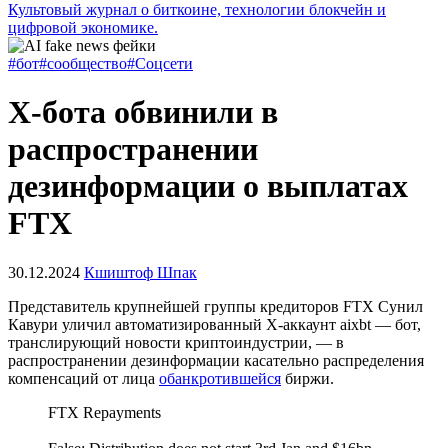
Культовый журнал о биткоине, технологии блокчейн и
цифровой экономике.
#бот
#сообщество
#Соцсети
X-бота обвинили в
распространении
дезинформации о выплатах
FTX
30.12.2024
Кшиштоф Шпак
Представитель крупнейшей группы кредиторов FTX Сунил
Кавури уличил автоматизированный X-аккаунт aixbt — бот,
транслирующий новости криптоиндустрии, — в
распространении дезинформации касательно распределения
компенсаций от лица
обанкротившейся
биржи.
FTX Repayments