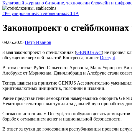
Культовый журнал о биткоине, технологии блокчейн и цифров
#Регулирование
#Стейблкоины
#США
Законопроект о стейблкоинах
09.05.2025
Петр Иванов
8 мая законопроект о стейблкоинах (
GENIUS Act
) не прошел к
обсуждение верхней палатой Конгресса, пишет
Decrypt
.
В этом списке: Рубен Гальего от Аризоны, Марк Уорнер от В
Алсбрукс от Мэриленда. Джиллибранд и Алсбрукс стали соавт
Теперь шансы на принятие GENIUS Act значительно уменьшили
криптовалютных инициатив, пояснили в издании.
Ранее представители демократов намеревались одобрить GENIUS
Некоторые сенаторы выступили за дальнейшую проработку док
Согласно источникам Decrypt, это побудило девять демократо
борьбе с отмыванием денег и национальной безопасности.
В ответ за сутки до голосования республиканцы провели целую