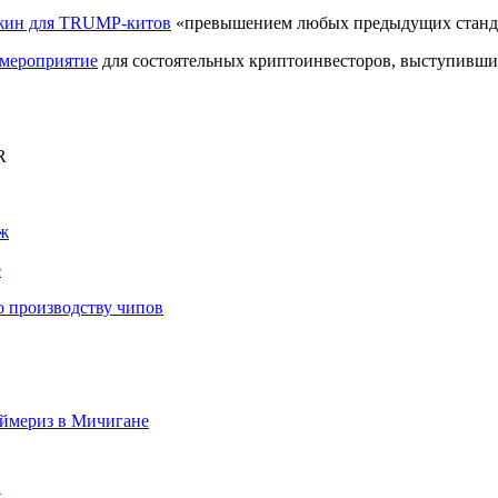
жин для TRUMP-китов
«превышением любых предыдущих станда
 мероприятие
для состоятельных криптоинвесторов, выступивши
R
ж
е
по производству чипов
аймериз в Мичигане
t