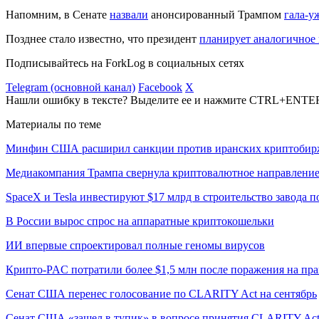
Напомним, в Сенате
назвали
анонсированный Трампом
гала-у
Позднее стало известно, что президент
планирует аналогичное
Подписывайтесь на ForkLog в социальных сетях
Telegram (основной канал)
Facebook
X
Нашли ошибку в тексте? Выделите ее и нажмите CTRL+ENTE
Материалы по теме
Минфин США расширил санкции против иранских криптобир
Медиакомпания Трампа свернула криптовалютное направлени
SpaceX и Tesla инвестируют $17 млрд в строительство завода 
В России вырос спрос на аппаратные криптокошельки
ИИ впервые спроектировал полные геномы вирусов
Крипто-PAC потратили более $1,5 млн после поражения на пр
Сенат США перенес голосование по CLARITY Act на сентябрь
Сенат США «зашел в тупик» в вопросе принятия CLARITY Ac