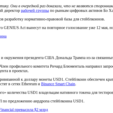
ику. Они в очередной раз доказали, что не являются сторонни
й директор
рабочей группы
по рынкам цифровых активов Бо Ха
ов разработку нормативно-правовой базы для стейблкоинов.
то GENIUS Act вынесут на повторное голосование уже 12 мая, но
оина
 и окружения президента США Дональда Трампа из-за связанны
 Член профильного комитета Ричард Блюменталь направил запросы в
ента в проектах.
ривязанной к доллару монеты USD1. Стейблкоин обеспечен кр
тят в сетях Ethereum и
Binance Smart Chain
.
ого» количества USD1 владельцам нативного токена для тестир
I по предложению аирдропа стейблкоина USD1.
inancial превысила $2 млрд