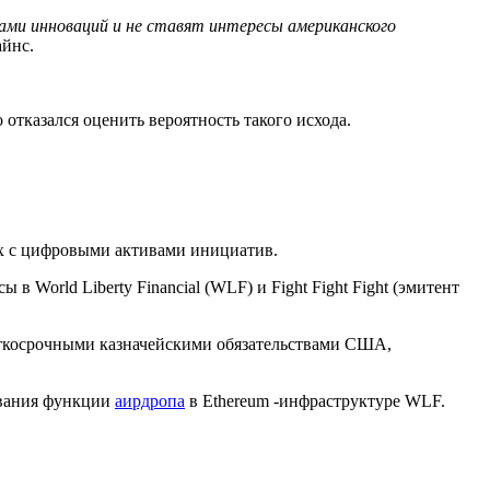
ками инноваций и не ставят интересы американского
йнс.
 отказался оценить вероятность такого исхода.
х с цифровыми активами инициатив.
 World Liberty Financial (WLF) и Fight Fight Fight (эмитент
аткосрочными казначейскими обязательствами США,
ования функции
аирдропа
в Ethereum -инфраструктуре WLF.