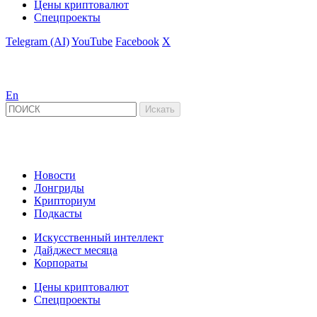
Цены криптовалют
Спецпроекты
Telegram (AI)
YouTube
Facebook
X
En
Новости
Лонгриды
Крипториум
Подкасты
Искусственный интеллект
Дайджест месяца
Корпораты
Цены криптовалют
Спецпроекты