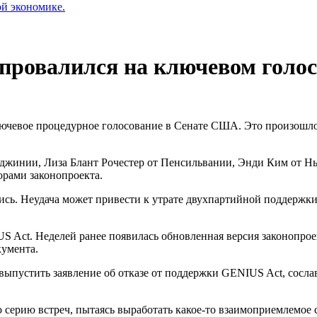
ой экономике.
 провалился на ключевом гол
лючевое процедурное голосование в Сенате США. Это произошло
ирджинии, Лиза Блант Рочестер от Пенсильвании, Энди Ким от
орами законопроекта.
сь. Неудача может привести к утрате двухпартийной поддержки
 Act. Неделей ранее появилась обновленная версия законопроек
умента.
в выпустить заявление об отказе от поддержки GENIUS Act, сос
 серию встреч, пытаясь выработать какое-то взаимоприемлемое 