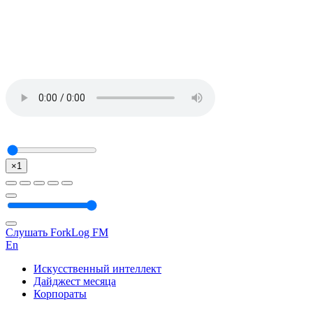
×1
Слушать ForkLog FM
En
Искусственный интеллект
Дайджест месяца
Корпораты