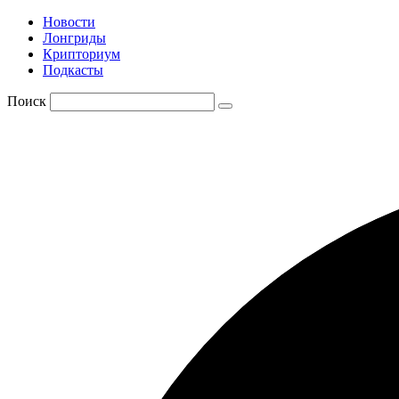
Новости
Лонгриды
Крипториум
Подкасты
Поиск