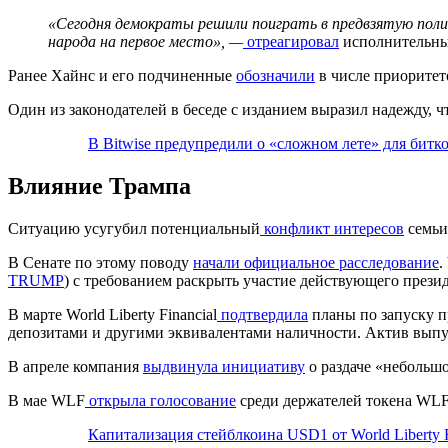
«Сегодня демократы решили поиграть в предвзятую полит
народа на первое место»,
—
отреагировал
исполнительны
Ранее Хайнс и его подчиненные
обозначили
в числе приоритет
Один из законодателей в беседе с изданием выразил надежду, ч
В Bitwise предупредили о «сложном лете» для битк
Влияние Трампа
Ситуацию усугубил потенциальный
конфликт интересов
семьи
В Сенате по этому поводу
начали официальное расследование
.
TRUMP
) с требованием раскрыть участие действующего презид
В марте World Liberty Financial
подтвердила
планы по запуску п
депозитами и другими эквивалентами наличности. Актив выпус
В апреле компания
выдвинула инициативу
о раздаче «небольш
В мае WLF
открыла голосование
среди держателей токена WLF
Капитализация стейблкоина USD1 от World Liberty F