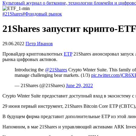
Культовый журнал о биткоине, технологии блокчейн и цифров
#21Shares
#Фондовый рынок
21Shares запустит крипто-ET
29.06.2022
Петр Иванов
Провайдер криптовалютных
ETP
21Shares анонсировал запуск
рынка цифровых активов.
Introducing the
@21Shares
Crypto Winter Suite. This family of 
manage challenging bear markets. (1/3)
pic.twitter.com/jCR6
— 21Shares (@21Shares)
June 29, 2022
Crypto Winter Suite предоставит доступный вход в экосистему
29 июня первый инструмент, 21Shares Bitcoin Core ETP (CBTC
В будущем фирма представит дополнительные ETP из этой лине
Напомним, в мае 21Shares и управляющий активами ARK Inve