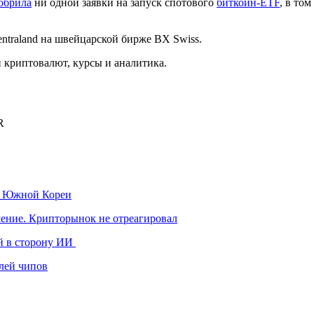
обрила
ни одной заявки на запуск спотового
биткоин-ETF
, в то
ntraland на швейцарской бирже BX Swiss.
криптовалют, курсы и аналитика.
R
к Южной Кореи
шение. Крипторынок не отреагировал
й в сторону ИИ
лей чипов