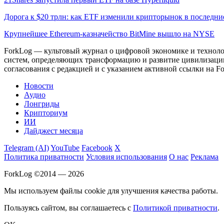
Дорога к $20 трлн: как ETF изменили крипторынок в последни
Крупнейшее Ethereum-казначейство BitMine вышло на NYSE
ForkLog — культовый журнал о цифровой экономике и технолог
систем, определяющих трансформацию и развитие цивилизаци
согласования с редакцией и с указанием активной ссылки на Fo
Новости
Аудио
Лонгриды
Крипториум
ИИ
Дайджест месяца
Telegram (AI)
YouTube
Facebook
X
Политика приватности
Условия использования
О нас
Реклама
ForkLog ©2014 — 2026
Мы используем файлы cookie для улучшения качества работы.
Пользуясь сайтом, вы соглашаетесь с
Политикой приватности
.