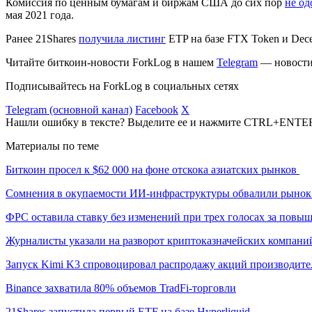
Комиссия по ценным бумагам и биржам США до сих пор
не од
мая 2021 года.
Ранее 21Shares
получила листинг
ETP на базе FTX Token и Dece
Читайте биткоин-новости ForkLog в нашем
Telegram
— новости 
Подписывайтесь на ForkLog в социальных сетях
Telegram (основной канал)
Facebook
X
Нашли ошибку в тексте? Выделите ее и нажмите CTRL+ENTE
Материалы по теме
Биткоин просел к $62 000 на фоне отскока азиатских рынков
Сомнения в окупаемости ИИ-инфраструктуры обвалили рыно
ФРС оставила ставку без изменений при трех голосах за повы
Журналисты указали на разворот криптоказначейских компани
Запуск Kimi K3 спровоцировал распродажу акций производите
Binance захватила 80% объемов TradFi-торговли
21Shares запустила первый ETF на базе Hyperliquid