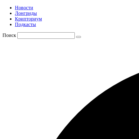
Новости
Лонгриды
Крипториум
Подкасты
Поиск