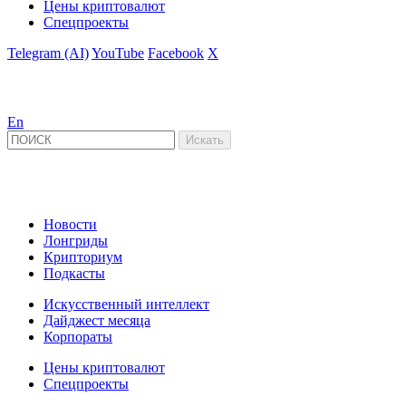
Цены криптовалют
Спецпроекты
Telegram (AI)
YouTube
Facebook
X
En
Новости
Лонгриды
Крипториум
Подкасты
Искусственный интеллект
Дайджест месяца
Корпораты
Цены криптовалют
Спецпроекты