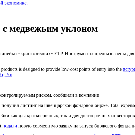
ой экономике.
F с медвежьим уклоном
 линейки «криптозимних» ETP. Инструменты предназначены для
products is designed to provide low-cost points of entry into the
#cryp
XKqsYn
 с контролируемым риском, сообщили в компании.
), получил листинг на швейцарской фондовой бирже.
Total expense
йки как для краткосрочных, так и для долгосрочных инвесторов
st
подали
новую совместную заявку на запуск биржевого фонда н