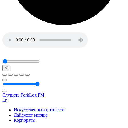
×1
Слушать ForkLog FM
En
Искусственный интеллект
Дайджест месяца
Корпораты