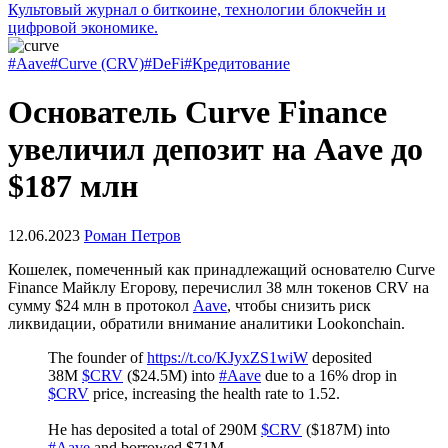
Культовый журнал о биткоине, технологии блокчейн и
цифровой экономике.
#Aave
#Curve (CRV)
#DeFi
#Кредитование
Основатель Curve Finance
увеличил депозит на Aave до
$187 млн
12.06.2023
Роман Петров
Кошелек, помеченный как принадлежащий основателю Curve
Finance Майклу Егорову, перечислил 38 млн токенов CRV на
сумму $24 млн в протокол
Aave
, чтобы снизить риск
ликвидации, обратили внимание аналитики Lookonchain.
The founder of
https://t.co/KJyxZS1wiW
deposited
38M
$CRV
($24.5M) into
#Aave
due to a 16% drop in
$CRV
price, increasing the health rate to 1.52.
He has deposited a total of 290M
$CRV
($187M) into
#Aave
and borrowed $71M