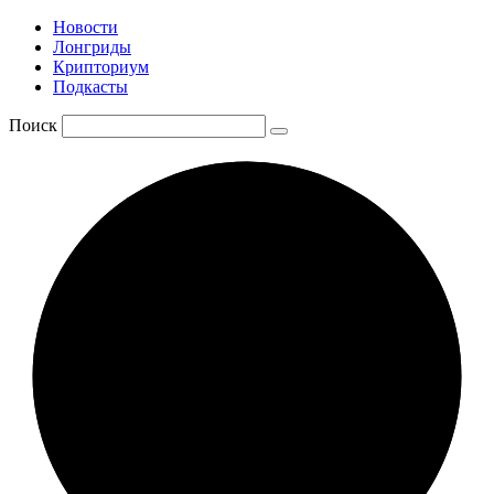
Новости
Лонгриды
Крипториум
Подкасты
Поиск