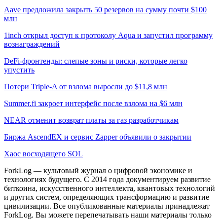
Aave предложила закрыть 50 резервов на сумму почти $100
млн
1inch открыл доступ к протоколу Aqua и запустил программу
вознаграждений
DeFi-фронтенды: слепые зоны и риски, которые легко
упустить
Потери Triple-A от взлома выросли до $11,8 млн
Summer.fi закроет интерфейс после взлома на $6 млн
NEAR отменит возврат платы за газ разработчикам
Биржа AscendEX и сервис Zapper объявили о закрытии
Хаос восходящего SOL
ForkLog — культовый журнал о цифровой экономике и
технологиях будущего. С 2014 года документируем развитие
биткоина, искусственного интеллекта, квантовых технологий
и других систем, определяющих трансформацию и развитие
цивилизации.
Все опубликованные материалы принадлежат
ForkLog. Вы можете перепечатывать наши материалы только