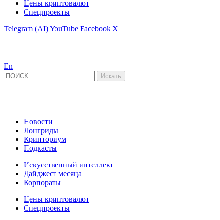
Цены криптовалют
Спецпроекты
Telegram (AI)
YouTube
Facebook
X
En
Новости
Лонгриды
Крипториум
Подкасты
Искусственный интеллект
Дайджест месяца
Корпораты
Цены криптовалют
Спецпроекты