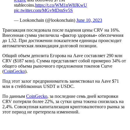
stablecoins.
https://t.co/WM1nW8JKwU
pic.twitter.com/MGvMDmSv5S
— Lookonchain (@lookonchain)
June 10, 2023
Транзакция последовала после падения цены CRV на 16%.
Внесенная сумма увеличила «фактор здоровья» обеспечения
до 1,52. При достижении показателем единицы происходит
автоматическая ликвидация долговой позиции.
Общий объем депозита Егорова на Aave составляет 290 млн
CRV ($187 млн). Сумма представляет собой примерно 34% от
общего объема рыночного предложения токенов Curve
(
CoinGecko
).
Под этот залог предприниматель заимствовал на Aave $71
млн в стейблкоинах USDT и USDC.
По данным
CoinGecko
, за последние семь дней котировки
CRV потеряли более 22%, за сутки цена токена снизилась на
2,4%. Совокупная капитализация криптовалютного рынка за
этот период не претерпела изменений.