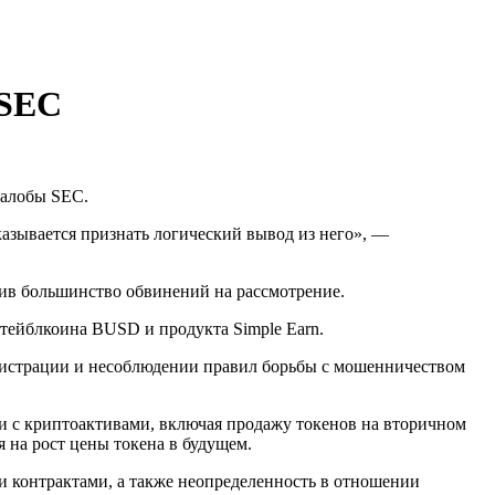
 SEC
жалобы
SEC
.
казывается признать логический вывод из него», —
вив большинство обвинений на рассмотрение.
тейблкоина BUSD и продукта Simple Earn.
гистрации и несоблюдении правил борьбы с мошенничеством
ции с криптоактивами, включая продажу токенов на вторичном
 на рост цены токена в будущем.
и контрактами, а также неопределенность в отношении