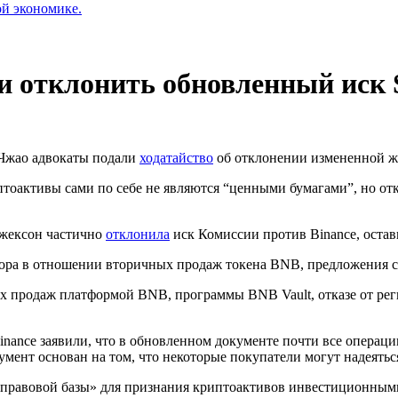
ой экономике.
и отклонить обновленный иск
Чжао адвокаты подали
ходатайство
об отклонении измененной 
птоактивы сами по себе не являются “ценными бумагами”, но от
Джексон частично
отклонила
иск Комиссии против Binance, оста
тора в отношении вторичных продаж токена BNB, предложения с
 продаж платформой BNB, программы BNB Vault, отказе от ре
Binance заявили, что в обновленном документе почти все опера
ент основан на том, что некоторые покупатели могут надеяться
й правовой базы» для признания криптоактивов инвестиционным