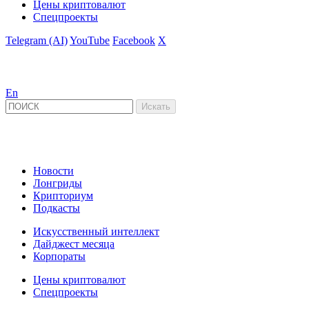
Цены криптовалют
Спецпроекты
Telegram (AI)
YouTube
Facebook
X
En
Новости
Лонгриды
Крипториум
Подкасты
Искусственный интеллект
Дайджест месяца
Корпораты
Цены криптовалют
Спецпроекты