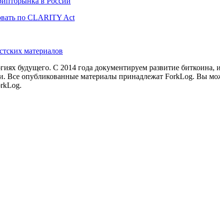
рипторынка в России
вать по CLARITY Act
истских материалов
иях будущего. С 2014 года документируем развитие биткоина, 
и.
Все опубликованные материалы принадлежат ForkLog. Вы мож
rkLog.