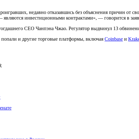
роигравших, недавно отказавшись без объяснения причин от сво
 являются инвестиционными контрактами», — говорится в зая
 тогдашнего CEO Чанпэна Чжао. Регулятор выдвинул 13 обвинени
 попали и другие торговые платформы, включая
Coinbase
и
Krak
R
t
енате