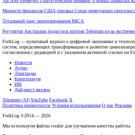
АБ NSP проведет стратегический брифинг о новых правилах к
Министр финансов США призвал Сенат немедленно проголосо
Тотальный хаос лицензирования MiCA
Регулятор Австралии подал иск против Telegram из-за экстрем
ForkLog — культовый журнал о цифровой экономике и технолог
систем, определяющих трансформацию и развитие цивилизаци
согласования с редакцией и с указанием активной ссылки на Fo
Новости
Аудио
Лонгриды
Крипториум
ИИ
Дайджест месяца
Telegram (AI)
YouTube
Facebook
X
Политика приватности
Условия использования
О нас
Реклама
ForkLog ©2014 — 2026
Мы используем файлы cookie для улучшения качества работы.