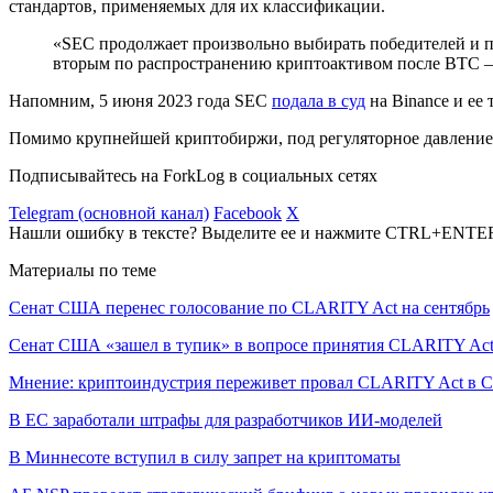
стандартов, применяемых для их классификации.
«SEC продолжает произвольно выбирать победителей и п
вторым по распространению криптоактивом после BTC —
Напомним, 5 июня 2023 года SEC
подала в суд
на Binance и ее
Помимо крупнейшей криптобиржи, под регуляторное давление
Подписывайтесь на ForkLog в социальных сетях
Telegram (основной канал)
Facebook
X
Нашли ошибку в тексте? Выделите ее и нажмите CTRL+ENTE
Материалы по теме
Сенат США перенес голосование по CLARITY Act на сентябрь
Сенат США «зашел в тупик» в вопросе принятия CLARITY Ac
Мнение: криптоиндустрия переживет провал CLARITY Act в С
В ЕС заработали штрафы для разработчиков ИИ-моделей
В Миннесоте вступил в силу запрет на криптоматы