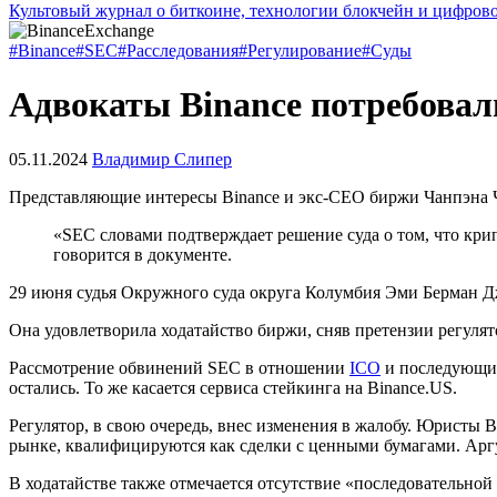
Культовый журнал о биткоине, технологии блокчейн и цифров
#Binance
#SEC
#Расследования
#Регулирование
#Суды
Адвокаты Binance потребовал
05.11.2024
Владимир Слипер
Представляющие интересы Binance и экс-CEO биржи Чанпэна 
«SEC словами подтверждает решение суда о том, что кри
говорится в документе.
29 июня судья Окружного суда округа Колумбия Эми Берман 
Она удовлетворила ходатайство биржи, сняв претензии регуля
Рассмотрение обвинений SEC в отношении
ICO
и последующих
остались. То же касается сервиса стейкинга на Binance.US.
Регулятор, в свою очередь, внес изменения в жалобу. Юристы 
рынке, квалифицируются как сделки с ценными бумагами. Аргум
В ходатайстве также отмечается отсутствие «последовательно