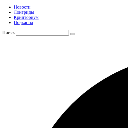
Новости
Лонгриды
Крипториум
Подкасты
Поиск