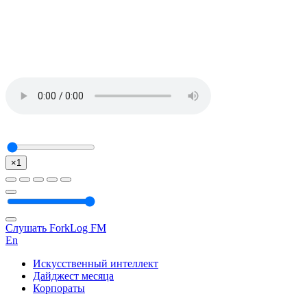
×1
Слушать ForkLog FM
En
Искусственный интеллект
Дайджест месяца
Корпораты