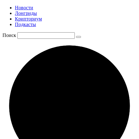
Новости
Лонгриды
Крипториум
Подкасты
Поиск