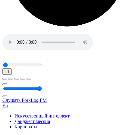
×1
Слушать ForkLog FM
En
Искусственный интеллект
Дайджест месяца
Корпораты