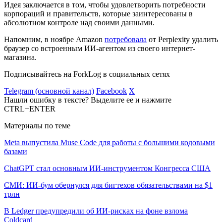
Идея заключается в том, чтобы удовлетворить потребности
корпораций и правительств, которые заинтересованы в
абсолютном контроле над своими данными.
Напомним, в ноябре Amazon
потребовала
от Perplexity удалить
браузер со встроенным ИИ-агентом из своего интернет-
магазина.
Подписывайтесь на ForkLog в социальных сетях
Telegram (основной канал)
Facebook
X
Нашли ошибку в тексте? Выделите ее и нажмите
CTRL+ENTER
Материалы по теме
Meta выпустила Muse Code для работы с большими кодовыми
базами
ChatGPT стал основным ИИ-инструментом Конгресса США
СМИ: ИИ-бум обернулся для бигтехов обязательствами на $1
трлн
В Ledger предупредили об ИИ-рисках на фоне взлома
Coldcard