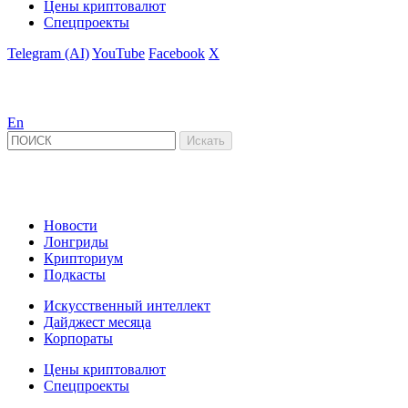
Цены криптовалют
Спецпроекты
Telegram (AI)
YouTube
Facebook
X
En
Новости
Лонгриды
Крипториум
Подкасты
Искусственный интеллект
Дайджест месяца
Корпораты
Цены криптовалют
Спецпроекты