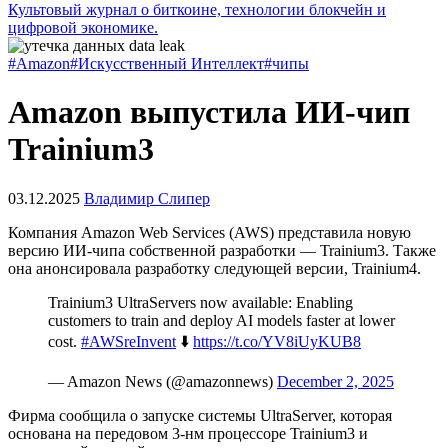
Культовый журнал о биткоине, технологии блокчейн и
цифровой экономике.
#Amazon
#Искусственный Интеллект
#чипы
Amazon выпустила ИИ-чип
Trainium3
03.12.2025
Владимир Слипер
Компания Amazon Web Services (AWS) представила новую
версию ИИ-чипа собственной разработки — Trainium3. Также
она анонсировала разработку следующей версии, Trainium4.
Trainium3 UltraServers now available: Enabling
customers to train and deploy AI models faster at lower
cost.
#AWSreInvent
⬇️
https://t.co/YV8iUyKUB8
— Amazon News (@amazonnews)
December 2, 2025
Фирма сообщила о запуске системы UltraServer, которая
основана на передовом 3-нм процессоре Trainium3 и