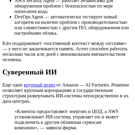
AWS Security Agent — работает независимо для
обнаружения проблем с безопасностью по мере
написания кода;
DevOps Agent — автоматически тестирует новый
алгоритм на наличие проблем с производительностью
или совместимостью с другим ПО, оборудованием или
настройками облака.
Kiro поддерживает «постоянный контекст между сессиями»
— у него не заканчивается память. Агент способен работать
несколько часов или дней с минимальным вмешательством
человека.
Суверенный ИИ
Еще один
крупный релиз
от Amazon — AI Factories. Решение
позволяет крупным корпорациям и государственным
структурам развертывать ИИ-системы непосредственно в их
дата-центрах.
«Клиенты предоставляют энергию и
ЦОД
, а AWS
устанавливает ИИ-систему, управляет ею и может
подключить к другим облачным сервисам
компании», — заявила фирма.