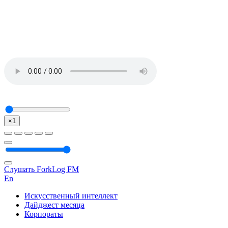
×1
Слушать ForkLog FM
En
Искусственный интеллект
Дайджест месяца
Корпораты