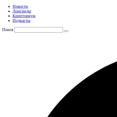
Новости
Лонгриды
Крипториум
Подкасты
Поиск