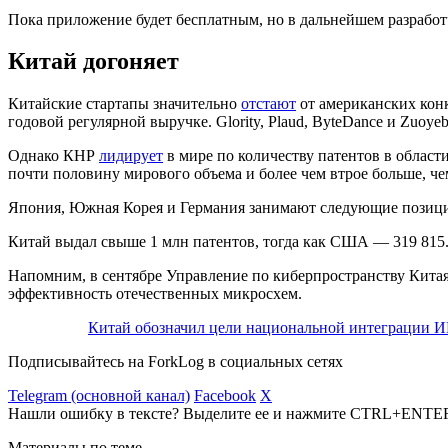
Пока приложение будет бесплатным, но в дальнейшем разработч
Китай догоняет
Китайские стартапы значительно
отстают
от американских кон
годовой регулярной выручке. Glority, Plaud, ByteDance и Zuoy
Однако КНР
лидирует
в мире по количеству патентов в област
почти половину мирового объема и более чем втрое больше, 
Япония, Южная Корея и Германия занимают следующие позиц
Китай выдал свыше 1 млн патентов, тогда как США — 319 815
Напомним, в сентябре Управление по киберпространству Кита
эффективность отечественных микросхем.
Китай обозначил цели национальной интеграции 
Подписывайтесь на ForkLog в социальных сетях
Telegram (основной канал)
Facebook
X
Нашли ошибку в тексте? Выделите ее и нажмите CTRL+ENTE
Материалы по теме