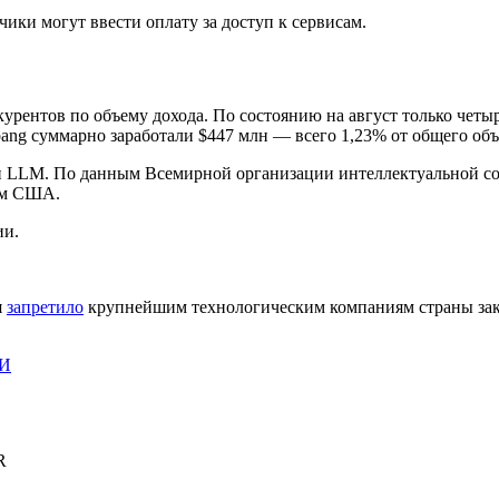
ики могут ввести оплату за доступ к сервисам.
курентов по объему дохода. По состоянию на август только че
ebang суммарно заработали $447 млн — всего 1,23% от общего объ
и
LLM
. По данным Всемирной организации интеллектуальной соб
чем США.
ии.
.
я
запретило
крупнейшим технологическим компаниям страны зак
ИИ
R