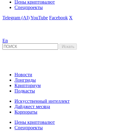
Цены криптовалют
Спецпроекты
Telegram (AI)
YouTube
Facebook
X
En
Новости
Лонгриды
Крипториум
Подкасты
Искусственный интеллект
Дайджест месяца
Корпораты
Цены криптовалют
Спецпроекты