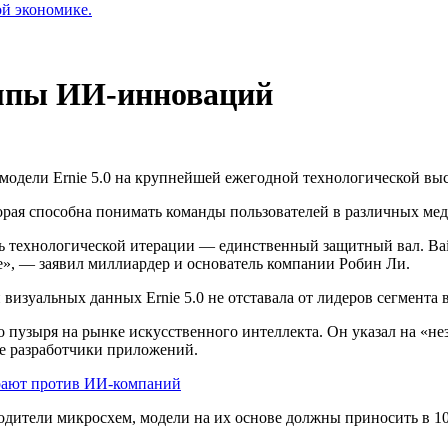
ой экономике.
емпы ИИ-инноваций
одели Ernie 5.0 на крупнейшей ежегодной технологической вы
торая способна понимать команды пользователей в различных ме
ь технологической итерации — единственный защитный вал. Bai
е», — заявил миллиардер и основатель компании Робин Ли.
 визуальных данных Ernie 5.0 не отставала от лидеров сегмента 
о пузыря на рынке искусственного интеллекта. Он указал на «н
не разработчики приложений.
грают против ИИ-компаний
водители микросхем, модели на их основе должны приносить в 10