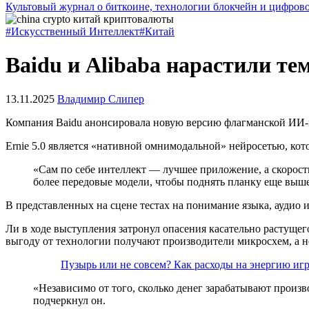
Культовый журнал о биткоине, технологии блокчейн и цифров
#Искусственный Интеллект
#Китай
Baidu и Alibaba нарастили т
13.11.2025
Владимир Слипер
Компания Baidu анонсировала новую версию флагманской ИИ-м
Ernie 5.0 является «нативной омнимодальной» нейросетью, ко
«Сам по себе интеллект — лучшее приложение, а скорост
более передовые модели, чтобы поднять планку еще выш
В представленных на сцене тестах на понимание языка, аудио и
Ли в ходе выступления затронул опасения касательно растущег
выгоду от технологии получают производители микросхем, а 
Пузырь или не совсем? Как расходы на энергию и
«Независимо от того, сколько денег зарабатывают произ
подчеркнул он.