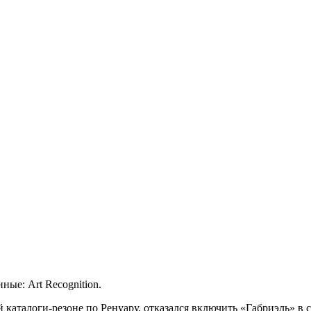
ые: Art Recognition.
ий
каталоги-резоне
по Ренуару, отказался включить «Габриэль» в св