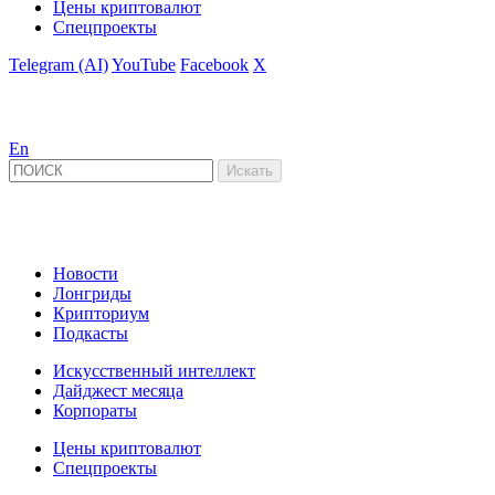
Цены криптовалют
Спецпроекты
Telegram (AI)
YouTube
Facebook
X
En
Новости
Лонгриды
Крипториум
Подкасты
Искусственный интеллект
Дайджест месяца
Корпораты
Цены криптовалют
Спецпроекты