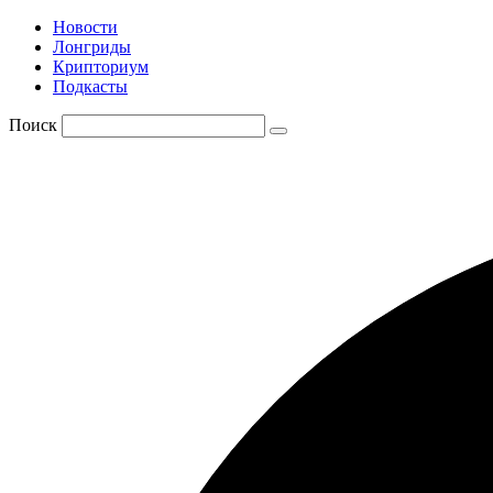
Новости
Лонгриды
Крипториум
Подкасты
Поиск