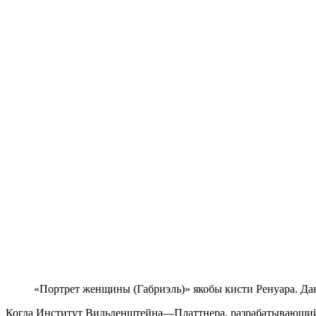
«Портрет женщины (Габриэль)» якобы кисти Ренуара. Данн
Когда
Институт Вильденштейна—Платт­нера
, разрабатывающ