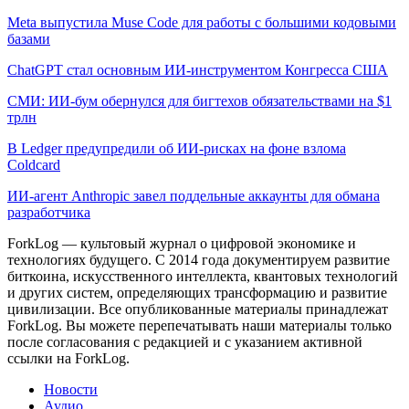
Meta выпустила Muse Code для работы с большими кодовыми
базами
ChatGPT стал основным ИИ-инструментом Конгресса США
СМИ: ИИ-бум обернулся для бигтехов обязательствами на $1
трлн
В Ledger предупредили об ИИ-рисках на фоне взлома
Coldcard
ИИ-агент Anthropic завел поддельные аккаунты для обмана
разработчика
ForkLog — культовый журнал о цифровой экономике и
технологиях будущего. С 2014 года документируем развитие
биткоина, искусственного интеллекта, квантовых технологий
и других систем, определяющих трансформацию и развитие
цивилизации.
Все опубликованные материалы принадлежат
ForkLog. Вы можете перепечатывать наши материалы только
после согласования с редакцией и с указанием активной
ссылки на ForkLog.
Новости
Аудио