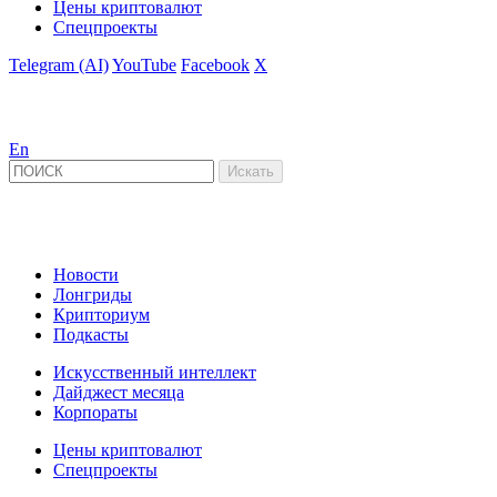
Цены криптовалют
Спецпроекты
Telegram (AI)
YouTube
Facebook
X
En
Новости
Лонгриды
Крипториум
Подкасты
Искусственный интеллект
Дайджест месяца
Корпораты
Цены криптовалют
Спецпроекты