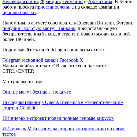
Великобритании
,
Франции
,
Германии
и
Аргентины
. В Кении
работа проекта
приостановлена
, а на складах компании
прошли обыски
.
Напомним, в августе сооснователь Ethereum Виталик Бутерин
получил «золотую карту» Тайваня
, предоставляющую
беспрепятственный въезд в страну и право находиться в ней
более 180 дней.
Подписывайтесь на ForkLog в социальных сетях
Telegram (основной канал)
Facebook
X
Нашли ошибку в тексте? Выделите ее и нажмите
CTRL+ENTER
Материалы по теме
Они не могут без нас… пока что
Исследовательница OpenAI перешла в «телепатический»
стартап Conduit
ИИ впервые спроектировал полные геномы вирусов
ИИ-модель Meta взломала стороннюю компанию во время
тестов