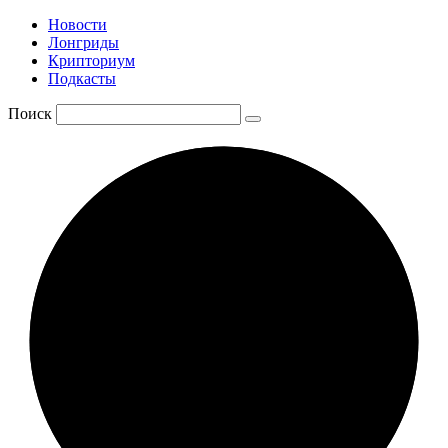
Новости
Лонгриды
Крипториум
Подкасты
Поиск