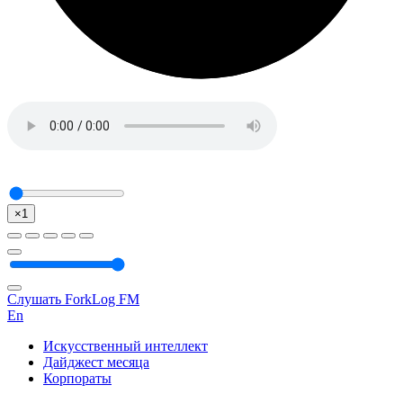
×1
Слушать ForkLog FM
En
Искусственный интеллект
Дайджест месяца
Корпораты