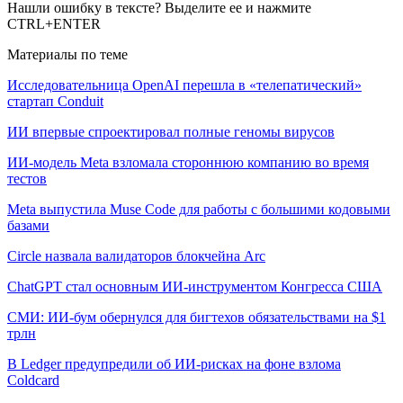
Нашли ошибку в тексте? Выделите ее и нажмите
CTRL+ENTER
Материалы по теме
Исследовательница OpenAI перешла в «телепатический»
стартап Conduit
ИИ впервые спроектировал полные геномы вирусов
ИИ-модель Meta взломала стороннюю компанию во время
тестов
Meta выпустила Muse Code для работы с большими кодовыми
базами
Circle назвала валидаторов блокчейна Arc
ChatGPT стал основным ИИ-инструментом Конгресса США
СМИ: ИИ-бум обернулся для бигтехов обязательствами на $1
трлн
В Ledger предупредили об ИИ-рисках на фоне взлома
Coldcard