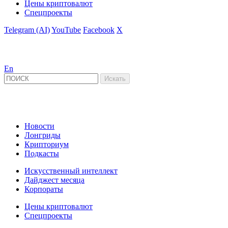
Цены криптовалют
Спецпроекты
Telegram (AI)
YouTube
Facebook
X
En
Новости
Лонгриды
Крипториум
Подкасты
Искусственный интеллект
Дайджест месяца
Корпораты
Цены криптовалют
Спецпроекты