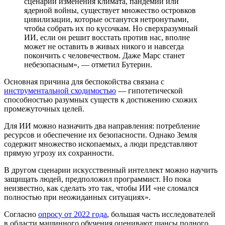
сценарий изменения климата, пандемии или
ядерной войны, существует множество островков
цивилизации, которые останутся нетронутыми,
чтобы собрать их по кусочкам. Но сверхразумный
ИИ, если он решит восстать против нас, вполне
может не оставить в живых никого и навсегда
покончить с человечеством. Даже Марс станет
небезопасным», — отметил Бутерин.
Основная причина для беспокойства связана с
инструментальной сходимостью
— гипотетической
способностью разумных существ к достижению схожих
промежуточных целей.
Для ИИ можно назначить два направления: потребление
ресурсов и обеспечение их безопасности. Однако Земля
содержит множество ископаемых, а люди представляют
прямую угрозу их сохранности.
В другом сценарии искусственный интеллект можно научить
защищать людей, предположил программист. Но пока
неизвестно, как сделать это так, чтобы ИИ «не сломался
полностью при неожиданных ситуациях».
Согласно
опросу от 2022 года
, большая часть исследователей
в области машинного обучения оценивают шансы полного