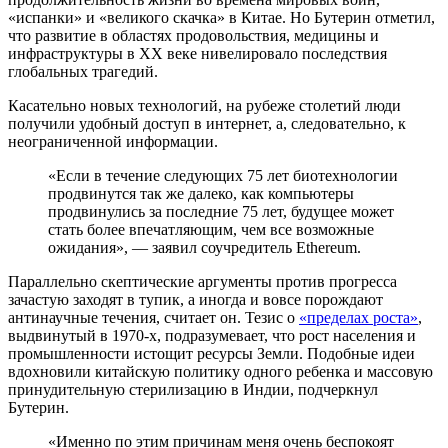
«испанки» и «великого скачка» в Китае. Но Бутерин отметил,
что развитие в областях продовольствия, медицины и
инфраструктуры в XX веке нивелировало последствия
глобальных трагедий.
Касательно новых технологий, на рубеже столетий люди
получили удобный доступ в интернет, а, следовательно, к
неограниченной информации.
«Если в течение следующих 75 лет биотехнологии
продвинутся так же далеко, как компьютеры
продвинулись за последние 75 лет, будущее может
стать более впечатляющим, чем все возможные
ожидания», — заявил соучредитель Ethereum.
Параллельно скептические аргументы против прогресса
зачастую заходят в тупик, а иногда и вовсе порождают
антинаучные течения, считает он. Тезис о
«пределах роста»
,
выдвинутый в 1970-х, подразумевает, что рост населения и
промышленности истощит ресурсы Земли. Подобные идеи
вдохновили китайскую политику одного ребенка и массовую
принудительную стерилизацию в Индии, подчеркнул
Бутерин.
«Именно по этим причинам меня очень беспокоят