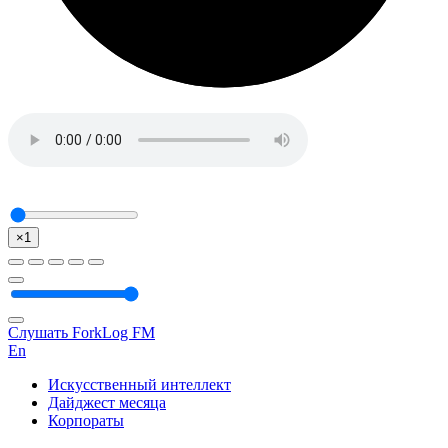
×1
Слушать ForkLog FM
En
Искусственный интеллект
Дайджест месяца
Корпораты