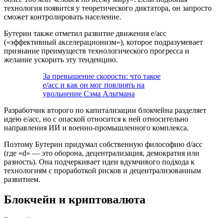
технология появится у теоретического диктатора, он запросто
сможет контролировать население.
Бутерин также отметил развитие движения e/acc
(«эффективный акселерационизм»), которое подразумевает
признание преимуществ технологического прогресса и
желание ускорить эту тенденцию.
За превышение скорости: что такое
e/acc и как он мог повлиять на
увольнение Сэма Альтмана
Разработчик второго по капитализации блокчейна разделяет
идею e/acc, но с опаской относится к ней относительно
направления ИИ и военно-промышленного комплекса.
Поэтому Бутерин придумал собственную философию d/acc
(где «d» — это оборона, децентрализация, демократия или
разность). Она подчеркивает идеи вдумчивого подхода к
технологиям с проработкой рисков и децентрализованным
развитием.
Блокчейн и криптовалюта