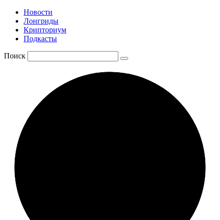
Новости
Лонгриды
Крипториум
Подкасты
Поиск